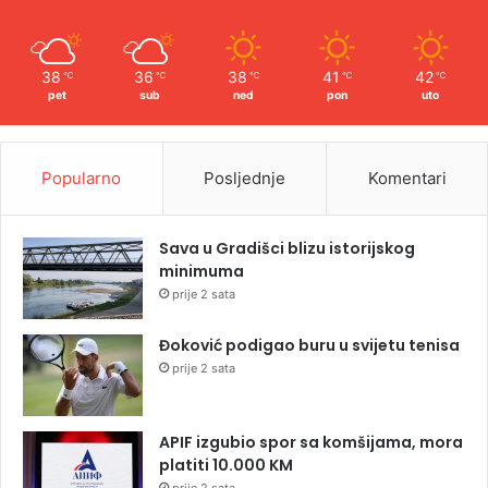
38
36
38
41
42
℃
℃
℃
℃
℃
pet
sub
ned
pon
uto
Popularno
Posljednje
Komentari
Sava u Gradišci blizu istorijskog
minimuma
prije 2 sata
Đoković podigao buru u svijetu tenisa
prije 2 sata
APIF izgubio spor sa komšijama, mora
platiti 10.000 KM