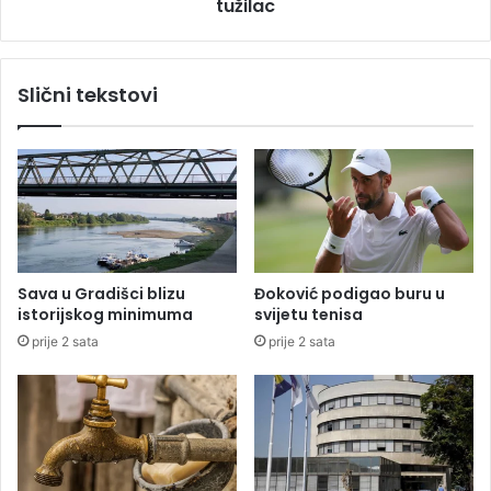
e
tužilac
a
n
l
a
t
i
r
Slični tekstovi
s
e
t
s
o
e
č
H
n
a
o
g
m
:
t
S
r
u
Sava u Gradišci blizu
Đoković podigao buru u
a
s
istorijskog minimuma
svijetu tenisa
n
p
prije 2 sata
prije 2 sata
z
e
i
n
t
d
u
o
v
a
n