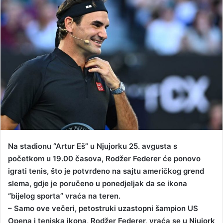
d
a
n
e
m
a
i
l
Na stadionu “Artur Eš” u Njujorku 25. avgusta s
početkom u 19.00 časova, Rodžer Federer će ponovo
igrati tenis, što je potvrđeno na sajtu američkog grend
slema, gdje je poručeno u ponedjeljak da se ikona
“bijelog sporta” vraća na teren.
– Samo ove večeri, petostruki uzastopni šampion US
Opena i teniska ikona, Rodžer Federer, vraća se u Njujork