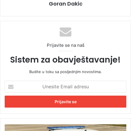
Goran Dakic
Prijavite se na naš
Sistem za obavještavanje!
Budite u toku sa posljednjim novostima.
U
n
e
s
i
t
e
E
D