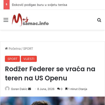
APIF izgubio spor sa komšijama, mora platiti 10.000 KM
Meni
P
Početna
/
SPORT
SPORT
VIJESTI
Rodžer Federer se vraća na
teren na US Openu
Goran Dakic
S
8 Juna, 2026
0
1 minut čitanja
e
n