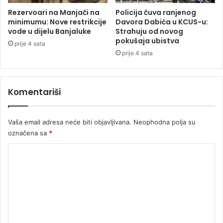
g
Rezervoari na Manjači na
Policija čuva ranjenog
l
minimumu: Nove restrikcije
Davora Dabića u KCUS-u:
a
vode u dijelu Banjaluke
Strahuju od novog
v
pokušaja ubistva
prije 4 sata
n
prije 4 sata
i
t
u
Komentariši
ž
i
l
Vaša email adresa neće biti objavljivana.
Neophodna polja su
a
označena sa
*
c
K
o
m
e
n