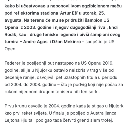
kako bi učestvovao u neponovljivom egzibicionom meču
pod reflektorima stadiona ‘Artur Eš’ u utorak, 25.
avgusta. Na terenu će mu se pridružiti šampion US
Opena iz 2003. godine i njegov dugogodišnji rival, Endi
Rodik, kao i druge teniske legende i bivši šampioni ovog
turnira – Andre Agasi i Džon Mekinro –
saopštio je US
Open.
Federer je posljednji put nastupao na US Openu 2019.
godine, ali je u Njujorku ostavio neizbrisiv trag više od
decenije ranije, osvojivši pet uzastopnih titula u periodu
od 2004. do 2008. godine – što je podvig koji nije pošao za
rukom nijednom drugom teniseru niti teniserki.
Prvu krunu osvojio je 2004. godine kada je stigao u Njujork
kao prvi reket svijeta. U finalu je pobijedio Australijanca
Lejtona Hjuita i podigao tada četvrti grend slem trofej.