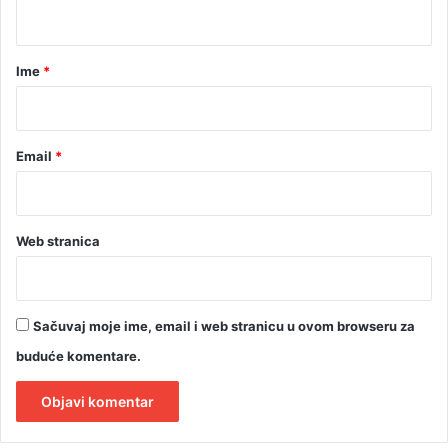
t
a
r
Ime
*
*
Email
*
Web stranica
Sačuvaj moje ime, email i web stranicu u ovom browseru za
buduće komentare.
A