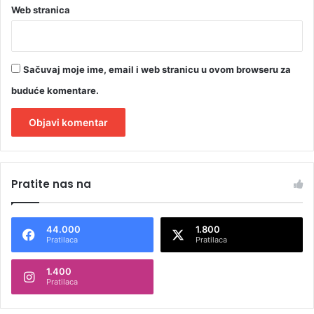
Web stranica
Sačuvaj moje ime, email i web stranicu u ovom browseru za
buduće komentare.
A
l
Pratite nas na
t
e
44.000
1.800
r
Pratilaca
Pratilaca
n
1.400
a
Pratilaca
t