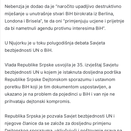
Nebenzja je dodao da je “naročito upadljivo destruktivno
miješanje u unutrašnje stvari BiH birokrata iz Berlina,
Londona i Brisela”, te da oni “primjenjuju ucjene i prijetnje
da bi nametnuli agendu protivnu interesima BiH”.
U Njujorku je u toku polugodišnja debata Savjeta
bezbjednosti UN o BiH.
Vlada Republike Srpske usvojila je 35. izvještaj Savjetu
bezbjednosti UN u kojem je istaknuta dosljedna podrška
Republike Srpske Dejtonskom sporazumu i ustavnom
poretku BiH koji je tim dokumentom uspostavljen, a
ukazano je na problem da pojedinci u BiH i van nje ne
prihvataju dejtonski kompromis.
Republika Srpska je pozvala Savjet bezbjednosti UN i
njegove članice da se založe za dosljednu primjenu
Dejtonskog sporazuma, uključujući i poštovanje prava na