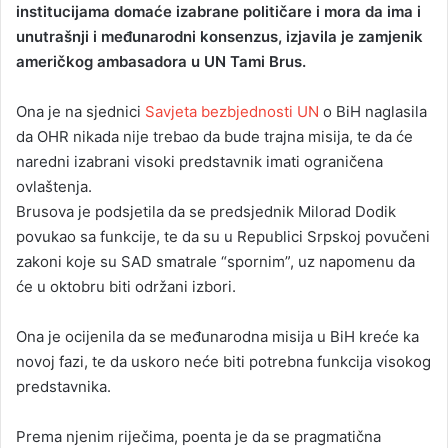
institucijama domaće izabrane političare i mora da ima i
unutrašnji i međunarodni konsenzus, izjavila je zamjenik
američkog ambasadora u UN Tami Brus.
Ona je na sjednici
Savjeta bezbjednosti UN
o BiH naglasila
da OHR nikada nije trebao da bude trajna misija, te da će
naredni izabrani visoki predstavnik imati ograničena
ovlaštenja.
Brusova je podsjetila da se predsjednik Milorad Dodik
povukao sa funkcije, te da su u Republici Srpskoj povučeni
zakoni koje su SAD smatrale “spornim”, uz napomenu da
će u oktobru biti održani izbori.
Ona je ocijenila da se međunarodna misija u BiH kreće ka
novoj fazi, te da uskoro neće biti potrebna funkcija visokog
predstavnika.
Prema njenim riječima, poenta je da se pragmatična