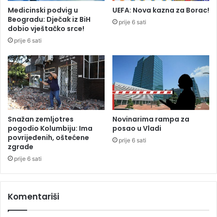
k
o
Medicinski podvig u
UEFA: Nova kazna za Borac!
o
k
Beogradu: Dječak iz BiH
prije 6 sati
g
o
dobio vještačko srce!
v
š
prije 6 sati
a
a
t
r
e
k
r
a
p
š
o
M
l
e
i
m
Snažan zemljotres
Novinarima rampa za
s
f
pogodio Kolumbiju: Ima
posao u Vladi
t
povrijeđenih, oštećene
i
prije 6 sati
zgrade
u
s
u
a
prije 6 sati
r
e
p
Komentariši
r
e