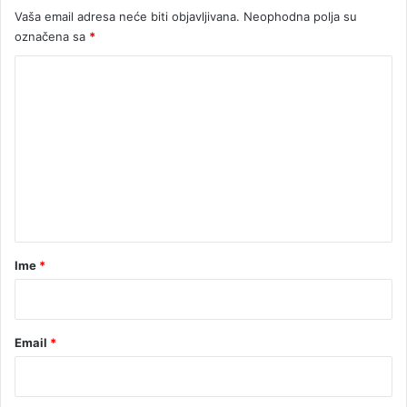
z
Vaša email adresa neće biti objavljivana.
Neophodna polja su
e
označena sa
*
n
t
K
a
c
o
i
m
j
e
u
n
t
a
r
Ime
*
*
Email
*