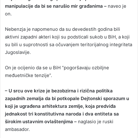
manipulacije da bi se narušio mir građanima –
naveo je
on.
Nebenzja je napomenuo da su devedestih godina bili
aktivni zapadni akteri koji su podsticali sukob u BiH, a koji
su bili u suprotnosti sa očuvanjem teritorijalnog integriteta
Jugoslavije.
On je ocijenio da se u BiH “pogoršavaju ozbiljne
međuetničke tenzije”.
– U srcu ove krize je bezobzirna i rizična politika
zapadnih zemalja da bi potkopale Dejtonski sporazum u
koji je ugrađena arhitektura zemlje, koja predviđa
jednakost tri konstitutivna naroda i dva entiteta sa
širokim ustavnim ovlaštenjima –
naglasio je ruski
ambasador.