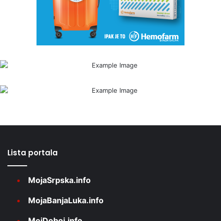
Lista portala
MojaSrpska.info
MojaBanjaLuka.info
MojDoboj.info