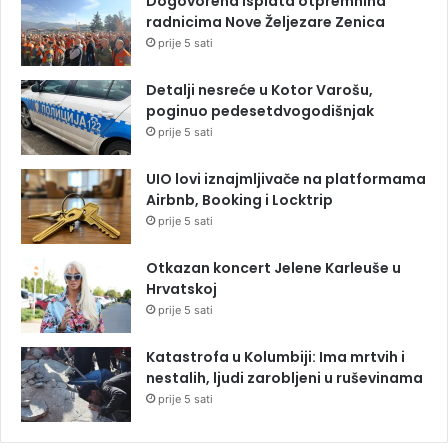
Dogovorena isplata otpremnina
radnicima Nove Željezare Zenica
prije 5 sati
Detalji nesreće u Kotor Varošu,
poginuo pedesetdvogodišnjak
prije 5 sati
UIO lovi iznajmljivače na platformama
Airbnb, Booking i Locktrip
prije 5 sati
Otkazan koncert Jelene Karleuše u
Hrvatskoj
prije 5 sati
Katastrofa u Kolumbiji: Ima mrtvih i
nestalih, ljudi zarobljeni u ruševinama
prije 5 sati