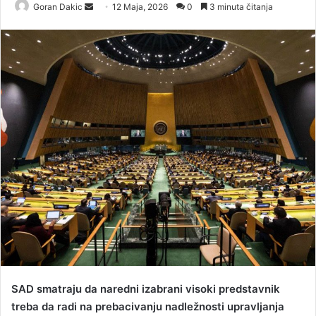
Goran Dakic
S
12 Maja, 2026
0
3 minuta čitanja
e
n
d
a
n
e
m
a
i
l
SAD smatraju da naredni izabrani visoki predstavnik
treba da radi na prebacivanju nadležnosti upravljanja