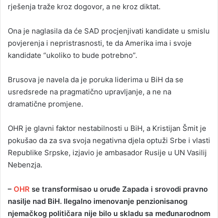
rješenja traže kroz dogovor, a ne kroz diktat.
Ona je naglasila da će SAD procjenjivati kandidate u smislu
povjerenja i nepristrasnosti, te da Amerika ima i svoje
kandidate “ukoliko to bude potrebno”.
Brusova je navela da je poruka liderima u BiH da se
usredsrede na pragmatično upravljanje, a ne na
dramatične promjene.
OHR je glavni faktor nestabilnosti u BiH, a Kristijan Šmit je
pokušao da za sva svoja negativna djela optuži Srbe i vlasti
Republike Srpske, izjavio je ambasador Rusije u UN Vasilij
Nebenzja.
–
OHR
se transformisao u oruđe Zapada i srovodi pravno
nasilje nad BiH. Ilegalno imenovanje penzionisanog
njemačkog političara nije bilo u skladu sa međunarodnom