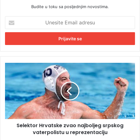
Budite u toku sa posljednjim novostima.
U
n
e
s
i
t
e
E
S
m
e
a
l
i
e
l
k
a
t
d
o
r
r
e
H
s
Selektor Hrvatske zvao najboljeg srpskog
r
u
vaterpolistu u reprezentaciju
v
a