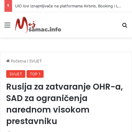
Otkazan koncert Jelene Karleuše u Hrvatskoj
Meni
P
Početna
/
SVIJET
SVIJET
TOP 1
Rusija za zatvaranje OHR-a,
SAD za ograničenja
narednom visokom
prestavniku