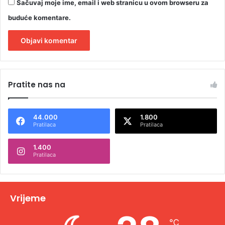
Sačuvaj moje ime, email i web stranicu u ovom browseru za
buduće komentare.
A
l
Pratite nas na
t
e
44.000
1.800
r
Pratilaca
Pratilaca
n
1.400
a
Pratilaca
t
i
v
Vrijeme
e
℃
: