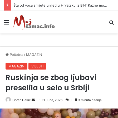
Službenica UIO BiH optužena da je prikrila 370.000 KM
Meni
P
Početna
/
MAGAZIN
MAGAZIN
VIJESTI
Ruskinja se zbog ljubavi
preselila u selo u Srbiji
Goran Dakic
S
11 Juna, 2026
0
3 minuta čitanja
e
n