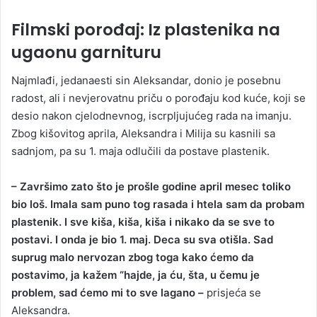
Filmski porođaj: Iz plastenika na
ugaonu garnituru
Najmlađi, jedanaesti sin Aleksandar, donio je posebnu
radost, ali i nevjerovatnu priču o porođaju kod kuće, koji se
desio nakon cjelodnevnog, iscrpljujućeg rada na imanju.
Zbog kišovitog aprila, Aleksandra i Milija su kasnili sa
sadnjom, pa su 1. maja odlučili da postave plastenik.
– Završimo zato što je prošle godine april mesec toliko
bio loš. Imala sam puno tog rasada i htela sam da probam
plastenik. I sve kiša, kiša, kiša i nikako da se sve to
postavi. I onda je bio 1. maj. Deca su sva otišla. Sad
suprug malo nervozan zbog toga kako ćemo da
postavimo, ja kažem “hajde, ja ću, šta, u čemu je
problem, sad ćemo mi to sve lagano –
prisjeća se
Aleksandra.