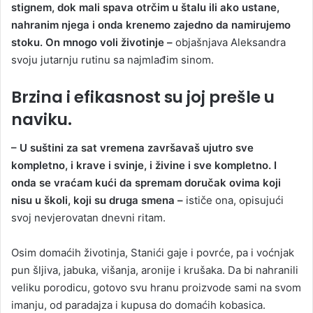
stignem, dok mali spava otrčim u štalu ili ako ustane,
nahranim njega i onda krenemo zajedno da namirujemo
stoku. On mnogo voli životinje –
objašnjava Aleksandra
svoju jutarnju rutinu sa najmlađim sinom.
Brzina i efikasnost su joj prešle u
naviku.
– U suštini za sat vremena završavaš ujutro sve
kompletno, i krave i svinje, i živine i sve kompletno. I
onda se vraćam kući da spremam doručak ovima koji
nisu u školi, koji su druga smena –
ističe ona, opisujući
svoj nevjerovatan dnevni ritam.
Osim domaćih životinja, Stanići gaje i povrće, pa i voćnjak
pun šljiva, jabuka, višanja, aronije i krušaka. Da bi nahranili
veliku porodicu, gotovo svu hranu proizvode sami na svom
imanju, od paradajza i kupusa do domaćih kobasica.