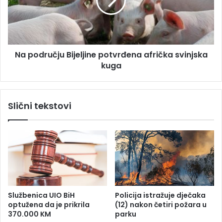
o
d
z
r
o
u
r
č
e
j
Na području Bijeljine potvrđena afrička svinjska
n
u
j
kuga
B
a
i
u
j
K
e
Slični tekstovi
r
l
u
j
p
i
i
n
n
e
a
p
U
o
n
t
i
v
Službenica UIO BiH
Policija istražuje dječaka
r
optužena da je prikrila
(12) nakon četiri požara u
đ
370.000 KM
parku
e