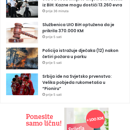
iz BiH: Kazne mogu dostići 13.260 evra
prije 36 minuta
Službenica UIO BiH optužena da je
prikrila 370.000 KM
prije 5 sati
Policija istražuje dječaka (12) nakon
četiri požara u parku
prije 5 sati
Srbija ide na Svjetsko prvenstvo:
Velika pobjeda rukometaša u
“Pioniru”
prije 5 sati