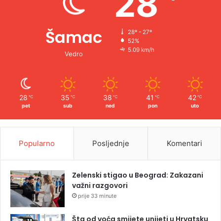
28
Šamac
28º - 27º
52%
5.09 km/h
Vedro
28
35
38
41
42
℃
℃
℃
℃
℃
pet
sub
ned
pon
uto
Popularno
Posljednje
Komentari
Zelenski stigao u Beograd: Zakazani
važni razgovori
prije 33 minute
Šta od voća smijete unijeti u Hrvatsku