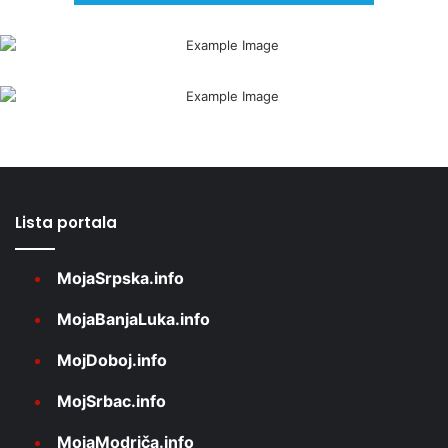
Lista portala
MojaSrpska.info
MojaBanjaLuka.info
MojDoboj.info
MojSrbac.info
MojaModriča.info