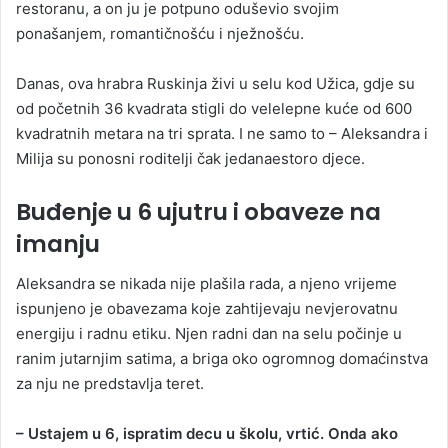
restoranu, a on ju je potpuno oduševio svojim
ponašanjem, romantičnošću i nježnošću.
Danas, ova hrabra Ruskinja živi u selu kod Užica, gdje su
od početnih 36 kvadrata stigli do velelepne kuće od 600
kvadratnih metara na tri sprata. I ne samo to – Aleksandra i
Milija su ponosni roditelji čak jedanaestoro djece.
Buđenje u 6 ujutru i obaveze na
imanju
Aleksandra se nikada nije plašila rada, a njeno vrijeme
ispunjeno je obavezama koje zahtijevaju nevjerovatnu
energiju i radnu etiku. Njen radni dan na selu počinje u
ranim jutarnjim satima, a briga oko ogromnog domaćinstva
za nju ne predstavlja teret.
– Ustajem u 6, ispratim decu u školu, vrtić. Onda ako