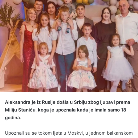
d
a
n
e
m
a
i
l
Aleksandra je iz Rusije došla u Srbiju zbog ljubavi prema
Miliju Staniću, koga je upoznala kada je imala samo 18
godina.
Upoznali su se tokom ljeta u Moskvi, u jednom balkanskom