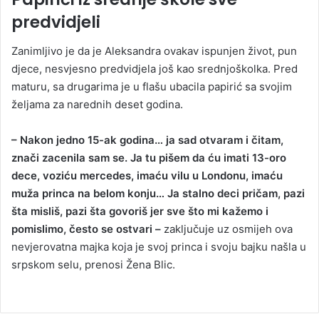
predvidjeli
Zanimljivo je da je Aleksandra ovakav ispunjen život, pun
djece, nesvjesno predvidjela još kao srednjoškolka. Pred
maturu, sa drugarima je u flašu ubacila papirić sa svojim
željama za narednih deset godina.
– Nakon jedno 15-ak godina… ja sad otvaram i čitam,
znači zacenila sam se. Ja tu pišem da ću imati 13-oro
dece, voziću mercedes, imaću vilu u Londonu, imaću
muža princa na belom konju… Ja stalno deci pričam, pazi
šta misliš, pazi šta govoriš jer sve što mi kažemo i
pomislimo, često se ostvari –
zaključuje uz osmijeh ova
nevjerovatna majka koja je svoj princa i svoju bajku našla u
srpskom selu, prenosi Žena Blic.