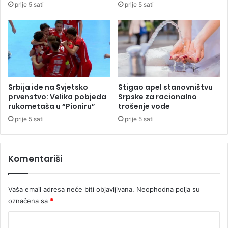
prije 5 sati
prije 5 sati
n
a
a
f
r
i
č
k
Srbija ide na Svjetsko
Stigao apel stanovništvu
a
prvenstvo: Velika pobjeda
Srpske za racionalno
s
rukometaša u “Pioniru”
trošenje vode
v
prije 5 sati
prije 5 sati
i
n
j
Komentariši
s
k
a
Vaša email adresa neće biti objavljivana.
Neophodna polja su
k
označena sa
*
u
g
K
a