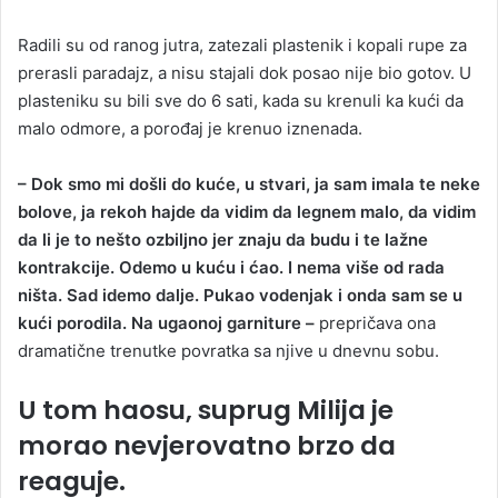
Radili su od ranog jutra, zatezali plastenik i kopali rupe za
prerasli paradajz, a nisu stajali dok posao nije bio gotov. U
plasteniku su bili sve do 6 sati, kada su krenuli ka kući da
malo odmore, a porođaj je krenuo iznenada.
– Dok smo mi došli do kuće, u stvari, ja sam imala te neke
bolove, ja rekoh hajde da vidim da legnem malo, da vidim
da li je to nešto ozbiljno jer znaju da budu i te lažne
kontrakcije. Odemo u kuću i ćao. I nema više od rada
ništa. Sad idemo dalje. Pukao vodenjak i onda sam se u
kući porodila. Na ugaonoj garniture –
prepričava ona
dramatične trenutke povratka sa njive u dnevnu sobu.
U tom haosu, suprug Milija je
morao nevjerovatno brzo da
reaguje.