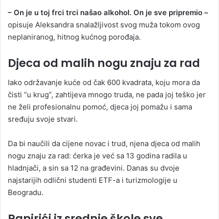
– On je u toj frci trci našao alkohol. On je sve pripremio –
opisuje Aleksandra snalažljivost svog muža tokom ovog
neplaniranog, hitnog kućnog porođaja.
Djeca od malih nogu znaju za rad
Iako održavanje kuće od čak 600 kvadrata, koju mora da
čisti “u krug”, zahtijeva mnogo truda, ne pada joj teško jer
ne želi profesionalnu pomoć, djeca joj pomažu i sama
sređuju svoje stvari.
Da bi naučili da cijene novac i trud, njena djeca od malih
nogu znaju za rad: ćerka je već sa 13 godina radila u
hladnjači, a sin sa 12 na građevini. Danas su dvoje
najstarijih odlični studenti ETF-a i turizmologije u
Beogradu.
Papirići iz srednje škole sve