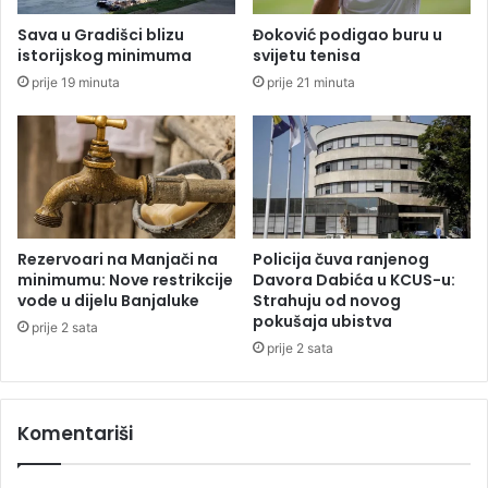
s
v
Sava u Gradišci blizu
Đoković podigao buru u
k
e
istorijskog minimuma
svijetu tenisa
o
ž
prije 19 minuta
prije 21 minuta
j
e
p
z
l
a
a
u
ž
s
i
p
j
e
Rezervoari na Manjači na
Policija čuva ranjenog
h
minimumu: Nove restrikcije
Davora Dabića u KCUS-u:
,
vode u dijelu Banjaluke
Strahuju od novog
s
pokušaja ubistva
prije 2 sata
v
prije 2 sata
a
k
i
Komentariši
p
r
i