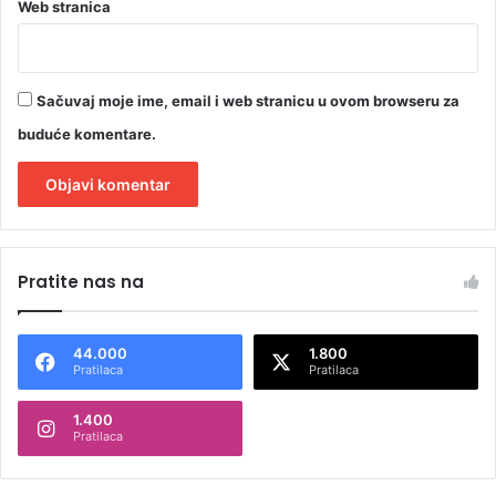
Web stranica
Sačuvaj moje ime, email i web stranicu u ovom browseru za
buduće komentare.
A
l
Pratite nas na
t
e
44.000
1.800
r
Pratilaca
Pratilaca
n
1.400
a
Pratilaca
t
i