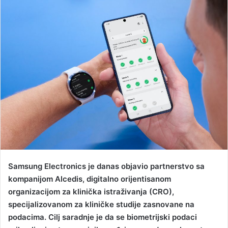
n
d
a
n
e
m
a
i
l
Samsung Electronics je danas objavio partnerstvo sa
kompanijom Alcedis, digitalno orijentisanom
organizacijom za klinička istraživanja (CRO),
specijalizovanom za kliničke studije zasnovane na
podacima. Cilj saradnje je da se biometrijski podaci