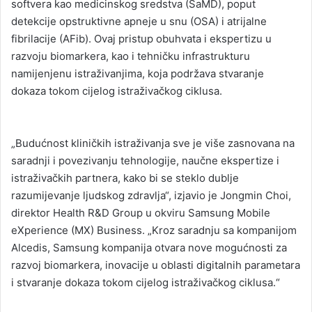
softvera kao medicinskog sredstva (SaMD), poput
detekcije opstruktivne apneje u snu (OSA) i atrijalne
fibrilacije (AFib). Ovaj pristup obuhvata i ekspertizu u
razvoju biomarkera, kao i tehničku infrastrukturu
namijenjenu istraživanjima, koja podržava stvaranje
dokaza tokom cijelog istraživačkog ciklusa.
„Budućnost kliničkih istraživanja sve je više zasnovana na
saradnji i povezivanju tehnologije, naučne ekspertize i
istraživačkih partnera, kako bi se steklo dublje
razumijevanje ljudskog zdravlja“, izjavio je Jongmin Choi,
direktor Health R&D Group u okviru Samsung Mobile
eXperience (MX) Business. „Kroz saradnju sa kompanijom
Alcedis, Samsung kompanija otvara nove mogućnosti za
razvoj biomarkera, inovacije u oblasti digitalnih parametara
i stvaranje dokaza tokom cijelog istraživačkog ciklusa.“