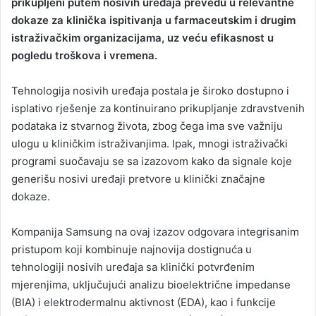
prikupljeni putem nosivih uređaja prevedu u relevantne
dokaze za klinička ispitivanja u farmaceutskim i drugim
istraživačkim organizacijama, uz veću efikasnost u
pogledu troškova i vremena.
Tehnologija nosivih uređaja postala je široko dostupno i
isplativo rješenje za kontinuirano prikupljanje zdravstvenih
podataka iz stvarnog života, zbog čega ima sve važniju
ulogu u kliničkim istraživanjima. Ipak, mnogi istraživački
programi suočavaju se sa izazovom kako da signale koje
generišu nosivi uređaji pretvore u klinički značajne
dokaze.
Kompanija Samsung na ovaj izazov odgovara integrisanim
pristupom koji kombinuje najnovija dostignuća u
tehnologiji nosivih uređaja sa klinički potvrđenim
mjerenjima, uključujući analizu bioelektrične impedanse
(BIA) i elektrodermalnu aktivnost (EDA), kao i funkcije