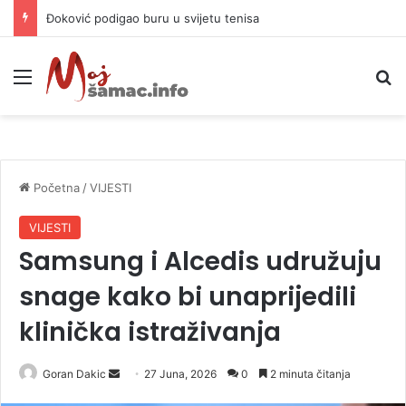
APIF izgubio spor sa komšijama, mora platiti 10.000 KM
Meni
P
Početna
/
VIJESTI
VIJESTI
Samsung i Alcedis udružuju
snage kako bi unaprijedili
klinička istraživanja
Goran Dakic
S
27 Juna, 2026
0
2 minuta čitanja
e