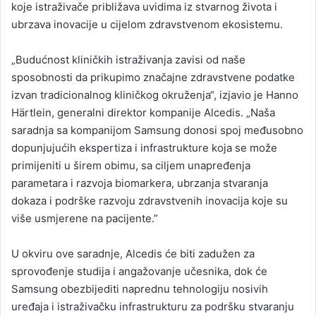
koje istraživače približava uvidima iz stvarnog života i
ubrzava inovacije u cijelom zdravstvenom ekosistemu.
„Budućnost kliničkih istraživanja zavisi od naše
sposobnosti da prikupimo značajne zdravstvene podatke
izvan tradicionalnog kliničkog okruženja“, izjavio je Hanno
Härtlein, generalni direktor kompanije Alcedis. „Naša
saradnja sa kompanijom Samsung donosi spoj međusobno
dopunjujućih ekspertiza i infrastrukture koja se može
primijeniti u širem obimu, sa ciljem unapređenja
parametara i razvoja biomarkera, ubrzanja stvaranja
dokaza i podrške razvoju zdravstvenih inovacija koje su
više usmjerene na pacijente.”
U okviru ove saradnje, Alcedis će biti zadužen za
sprovođenje studija i angažovanje učesnika, dok će
Samsung obezbijediti naprednu tehnologiju nosivih
uređaja i istraživačku infrastrukturu za podršku stvaranju