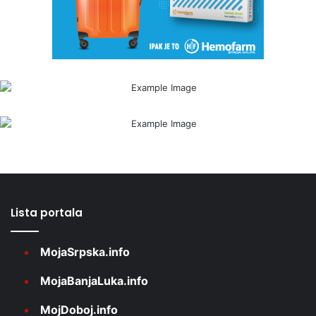
Lista portala
MojaSrpska.info
MojaBanjaLuka.info
MojDoboj.info