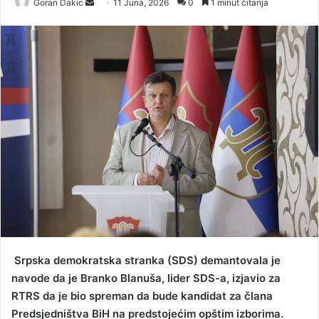
Goran Dakic
S
11 Juna, 2026
0
1 minut čitanja
e
n
d
a
n
e
m
a
i
l
Srpska demokratska stranka (SDS) demantovala je
navode da je Branko Blanuša, lider SDS-a, izjavio za
RTRS da je bio spreman da bude kandidat za člana
Predsjedništva BiH na predstojećim opštim izborima.