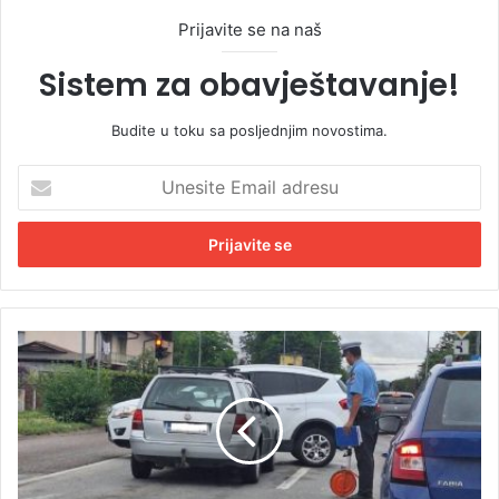
Prijavite se na naš
Sistem za obavještavanje!
Budite u toku sa posljednjim novostima.
U
n
e
s
i
t
e
E
T
m
r
a
i
i
u
l
d
a
e
d
s