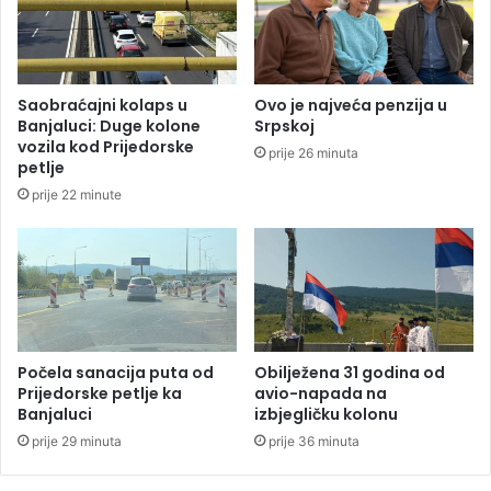
o
a
z
n
i
j
r
a
a
Saobraćajni kolaps u
Ovo je najveća penzija u
l
p
Banjaluci: Duge kolone
Srpskoj
u
o
vozila kod Prijedorske
prije 26 minuta
c
b
petlje
i
j
prije 22 minute
e
d
n
i
k
a
M
u
Počela sanacija puta od
Obilježena 31 godina od
Prijedorske petlje ka
avio-napada na
n
Banjaluci
izbjegličku kolonu
d
i
prije 29 minuta
prije 36 minuta
j
a