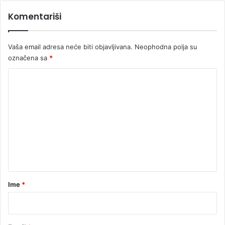
l
Komentariši
a
Vaša email adresa neće biti objavljivana.
Neophodna polja su
označena sa
*
K
o
m
e
n
t
a
r
Ime
*
*