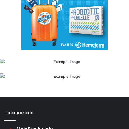
Lista portala
MojaSrpska.info