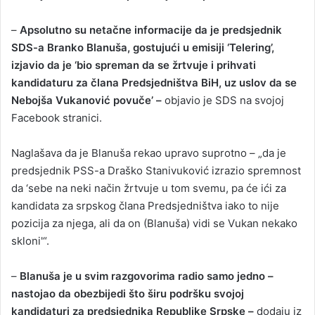
–
Apsolutno su netačne informacije da je predsjednik
SDS-a Branko Blanuša, gostujući u emisiji ‘Telering’,
izjavio da je ‘bio spreman da se žrtvuje i prihvati
kandidaturu za člana Predsjedništva BiH, uz uslov da se
Nebojša Vukanović povuče’ –
objavio je SDS na svojoj
Facebook stranici.
Naglašava da je Blanuša rekao upravo suprotno – „da je
predsjednik PSS-a Draško Stanivuković izrazio spremnost
da ‘sebe na neki način žrtvuje u tom svemu, pa će ići za
kandidata za srpskog člana Predsjedništva iako to nije
pozicija za njega, ali da on (Blanuša) vidi se Vukan nekako
skloni'“.
–
Blanuša je u svim razgovorima radio samo jedno –
nastojao da obezbijedi što širu podršku svojoj
kandidaturi za predsjednika Republike Srpske –
dodaju iz