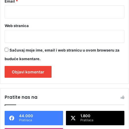
Email
*
Web stranica
Sačuvaj moje ime, email i web stranicu u ovom browseru za
buduće komentare.
A
l
Pratite nas na
t
e
44.000
1.800
r
Pratilaca
Pratilaca
n