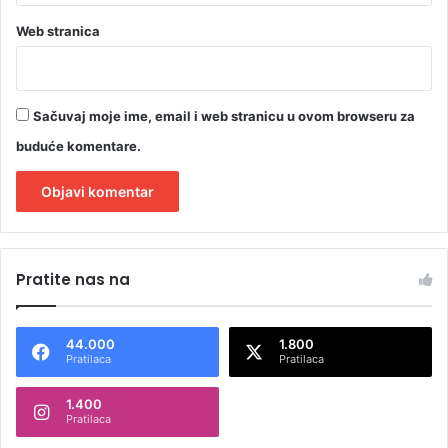
Web stranica
Sačuvaj moje ime, email i web stranicu u ovom browseru za
buduće komentare.
A
l
Pratite nas na
t
e
44.000
1.800
r
Pratilaca
Pratilaca
n
1.400
a
Pratilaca
t