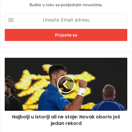
Budite u toku sa posljednjim novostima.
U
n
e
s
i
t
e
E
N
m
a
a
j
i
b
l
o
a
l
d
j
r
i
e
u
s
Najbolji u istoriji ali ne staje: Novak oborio još
i
u
jedan rekord
s
t