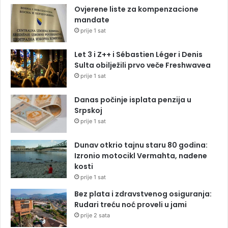
Ovjerene liste za kompenzacione
mandate
prije 1 sat
Let 3 i Z++ i Sébastien Léger i Denis
Sulta obilježili prvo veče Freshwavea
prije 1 sat
Danas počinje isplata penzija u
Srpskoj
prije 1 sat
Dunav otkrio tajnu staru 80 godina:
Izronio motocikl Vermahta, nađene
kosti
prije 1 sat
Bez plata i zdravstvenog osiguranja:
Rudari treću noć proveli u jami
prije 2 sata