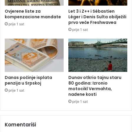
o
v
b
r
Ovjerene liste za
Let 3 i Z++ i Sébastien
o
e
kompenzacione mandate
Léger i Denis Sulta obilježili
r
m
prvo veče Freshwavea
prije 1 sat
i
e
prije 1 sat
o
n
j
a
o
u
š
B
j
i
e
H
d
:
a
L
Danas počinje isplata
Dunav otkrio tajnu staru
n
e
penzija u Srpskoj
80 godina: Izronio
r
d
motocikl Vermahta,
prije 1 sat
e
nađene kosti
,
k
p
prije 1 sat
o
l
r
j
d
u
Komentariši
s
k