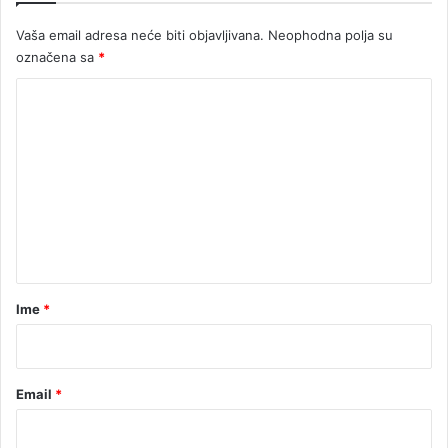
o
Vaša email adresa neće biti objavljivana.
Neophodna polja su
v
označena sa
*
i
,
K
g
o
r
m
m
l
e
j
a
n
v
t
i
n
a
a
r
Ime
*
*
Email
*