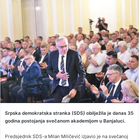
n
d
a
n
e
m
a
i
l
Srpska demokratska stranka (SDS) obilježila je danas 35
godina postojanja svečanom akademijom u Banjaluci.
Predsjednik SDS-a Milan Miličević izjavio je na svečanoj