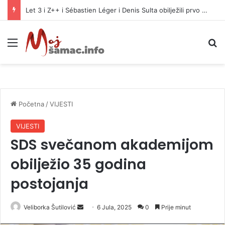
Danas počinje isplata penzija u Srpskoj
Meni
P
Početna
/
VIJESTI
VIJESTI
SDS svečanom akademijom
obilježio 35 godina
postojanja
Veliborka Šutilović
S
6 Jula, 2025
0
Prije minut
e