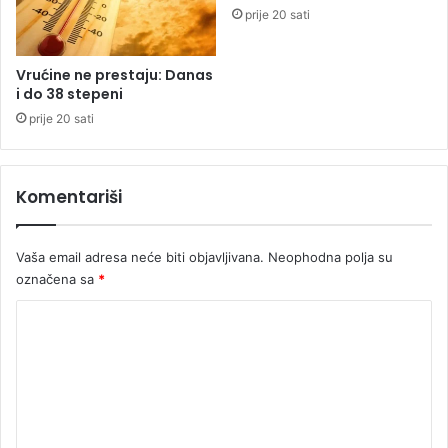
n
s
prije 20 sati
i
i
h
t
k
i
Vrućine ne prestaju: Danas
a
k
i do 38 stepeni
z
o
prije 20 sati
n
d
i
n
o
Komentariši
t
a
r
Vaša email adresa neće biti objavljivana.
Neophodna polja su
a
označena sa
*
u
S
K
r
p
o
s
m
k
e
o
j
n