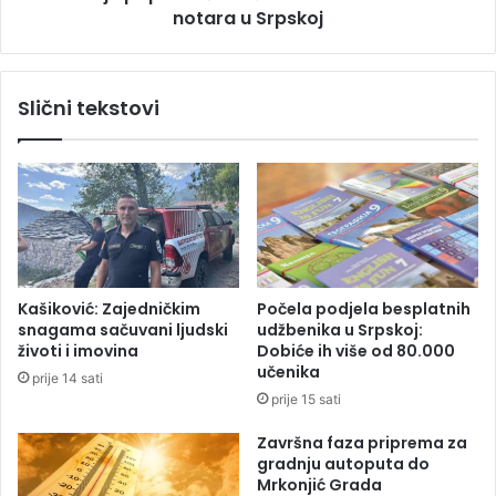
s
notara u Srpskoj
i
u
r
z
e
a
v
Slični tekstovi
p
i
l
š
a
e
ć
n
a
e
n
ć
j
e
e
t
s
e
Kašiković: Zajedničkim
Počela podjela besplatnih
a
m
snagama sačuvani ljudski
udžbenika u Srpskoj:
o
o
životi i imovina
Dobiće ih više od 80.000
b
r
učenika
prije 14 sati
r
a
prije 15 sati
a
t
ć
i
Završna faza priprema za
a
n
gradnju autoputa do
j
o
Mrkonjić Grada