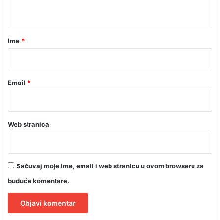
t
a
r
Ime
*
*
Email
*
Web stranica
Sačuvaj moje ime, email i web stranicu u ovom browseru za
buduće komentare.