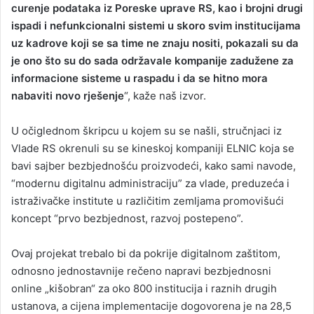
curenje podataka iz Poreske uprave RS, kao i brojni drugi
ispadi i nefunkcionalni sistemi u skoro svim institucijama
uz kadrove koji se sa time ne znaju nositi, pokazali su da
je ono što su do sada održavale kompanije zadužene za
informacione sisteme u raspadu i da se hitno mora
nabaviti novo rješenje
“, kaže naš izvor.
U očiglednom škripcu u kojem su se našli, stručnjaci iz
Vlade RS okrenuli su se kineskoj kompaniji ELNIC koja se
bavi sajber bezbjednošću proizvodeći, kako sami navode,
“modernu digitalnu administraciju” za vlade, preduzeća i
istraživačke institute u različitim zemljama promovišući
koncept “prvo bezbjednost, razvoj postepeno”.
Ovaj projekat trebalo bi da pokrije digitalnom zaštitom,
odnosno jednostavnije rečeno napravi bezbjednosni
online „kišobran“ za oko 800 institucija i raznih drugih
ustanova, a cijena implementacije dogovorena je na 28,5