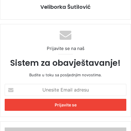
Veliborka Šutilović
Prijavite se na naš
Sistem za obavještavanje!
Budite u toku sa posljednjim novostima.
U
n
e
s
i
t
e
E
M