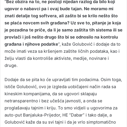
“
Bez obzira na to, ne postoji nijedan razlog da bilo koji
ugovor o nabavci pa i ovaj bude tajan. Ne moramo mi
znati detalje tog softvera, ali zašto bi se krilo nešto što
se plaća novcem svih građana? Uz sve to, pitanje je koja
je pozadina te priče, da li je samo zaštita tih sistema ili se
provlači i još nešto drugo što bi se odnosilo na kontrolu
građana i njihove podatke
“, kaže Golubović i dodaje da to
može imati veza sa kršenjem zaštite ličnih podataka, kao i
želju vlasti da kontroliše aktiviste, medije, novinare i
druge.
Dodaje da se pita ko će upravljati tim podacima. Osim toga,
ističe Golubović, ovo je izgleda uobičajeni način rada sa
kineskim kompanijama, da se ugovori sklapaju
netransparentno i bez učešća javnosti, a onda se
proglašavaju tajnim i kriju. To smo vidjeli u ugovorima za
auto-put Banjaluka-Prijedor, HE “Dabar” i tako dalje, a
Golubović kaže da su svi tajni i da je vrlo simptomatično