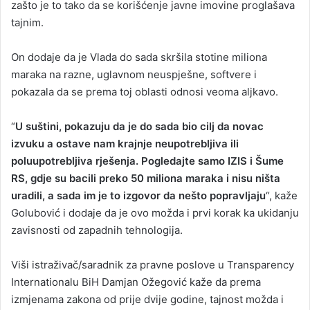
zašto je to tako da se korišćenje javne imovine proglašava
tajnim.
On dodaje da je Vlada do sada skršila stotine miliona
maraka na razne, uglavnom neuspješne, softvere i
pokazala da se prema toj oblasti odnosi veoma aljkavo.
“
U suštini, pokazuju da je do sada bio cilj da novac
izvuku a ostave nam krajnje neupotrebljiva ili
poluupotrebljiva rješenja. Pogledajte samo IZIS i Šume
RS, gdje su bacili preko 50 miliona maraka i nisu ništa
uradili, a sada im je to izgovor da nešto popravljaju
“, kaže
Golubović i dodaje da je ovo možda i prvi korak ka ukidanju
zavisnosti od zapadnih tehnologija.
Viši istraživač/saradnik za pravne poslove u Transparency
Internationalu BiH Damjan Ožegović kaže da prema
izmjenama zakona od prije dvije godine, tajnost možda i