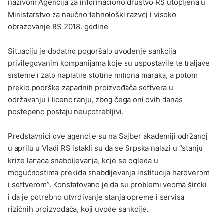
nazivom Agencija za informaciono društvo RS utopljena u
Ministarstvo za naučno tehnološki razvoj i visoko
obrazovanje RS 2018. godine.
Situaciju je dodatno pogoršalo uvođenje sankcija
privilegovanim kompanijama koje su uspostavile te traljave
sisteme i zato naplatile stotine miliona maraka, a potom
prekid podrške zapadnih proizvođača softvera u
održavanju i licenciranju, zbog čega oni ovih danas
postepeno postaju neupotrebljivi.
Predstavnici ove agencije su na Sajber akademiji održanoj
u aprilu u Vladi RS istakli su da se Srpska nalazi u “stanju
krize lanaca snabdijevanja, koje se ogleda u
mogućnostima prekida snabdijevanja institucija hardverom
i softverom”. Konstatovano je da su problemi veoma široki
i da je potrebno utvrđivanje stanja opreme i servisa
rizičnih proizvođača, koji uvode sankcije.