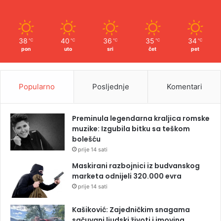
38
40
36
35
34
℃
℃
℃
℃
℃
pon
uto
sri
čet
pet
Popularno
Posljednje
Komentari
Preminula legendarna kraljica romske
muzike: Izgubila bitku sa teškom
bolešću
prije 14 sati
Maskirani razbojnici iz budvanskog
marketa odnijeli 320.000 evra
prije 14 sati
Kašiković: Zajedničkim snagama
sačuvani ljudski životi i imovina