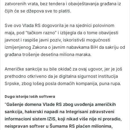
zatvorenih vrata, bez tendera i obavještavanja građana iz
čijih će se džepova sve to platiti.
Sve ovo Vlada RS dogovorila je na sjednici polovinom
maja, pod “tačkom razno” i izbjegla da o tome obavijesti
javnost i raspiše javni poziv, iskoristivši mogućnosti
izmijenjenog Zakona o javnim nabavkama BiH da sakriju od
građana trošenje desetina miliona maraka.
Američke sankcije su bile okidač za ovaj ugovor, jer je još
prethodno otkriveno da je digitalna sigurnost institucija
Srpske, zbog lošeg posla domaćih kompanija, puna rupa.
Duga istorija loših softvera
“
Gašenje domena Vlade RS zbog uvođenja američkih
sankcija, hakerski napadi na Integrisani zdravstveni
informacioni sistem IZIS, koji nikad više nije ni proradio,
neispravan softver u Šumama RS plaćen milionima,