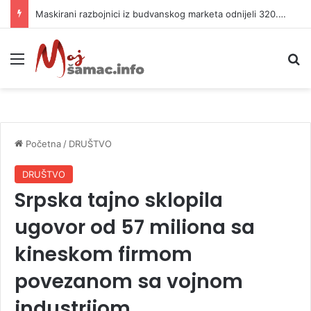
Kašiković: Zajedničkim snagama sačuvani ljudski životi i imovina
Meni
P
Početna
/
DRUŠTVO
DRUŠTVO
Srpska tajno sklopila
ugovor od 57 miliona sa
kineskom firmom
povezanom sa vojnom
industrijom