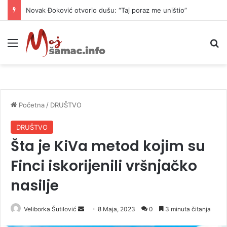
Novak Đoković otvorio dušu: “Taj poraz me uništio”
Meni
P
Početna
/
DRUŠTVO
DRUŠTVO
Šta je KiVa metod kojim su
Finci iskorijenili vršnjačko
nasilje
Veliborka Šutilović
S
8 Maja, 2023
0
3 minuta čitanja
e