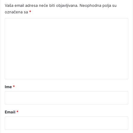
R
Vaša email adresa neće biti objavljivana.
Neophodna polja su
i
označena sa
*
b
n
K
i
o
k
a
m
r
e
"
n
t
a
r
Ime
*
*
Email
*