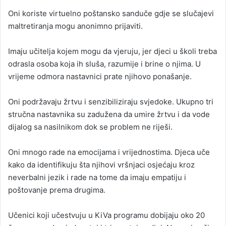
Oni koriste virtuelno poštansko sanduče gdje se slučajevi
maltretiranja mogu anonimno prijaviti.
Imaju učitelja kojem mogu da vjeruju, jer djeci u školi treba
odrasla osoba koja ih sluša, razumije i brine o njima. U
vrijeme odmora nastavnici prate njihovo ponašanje.
Oni podržavaju žrtvu i senzibiliziraju svjedoke. Ukupno tri
stručna nastavnika su zadužena da umire žrtvu i da vode
dijalog sa nasilnikom dok se problem ne riješi.
Oni mnogo rade na emocijama i vrijednostima. Djeca uče
kako da identifikuju šta njihovi vršnjaci osjećaju kroz
neverbalni jezik i rade na tome da imaju empatiju i
poštovanje prema drugima.
Učenici koji učestvuju u KiVa programu dobijaju oko 20