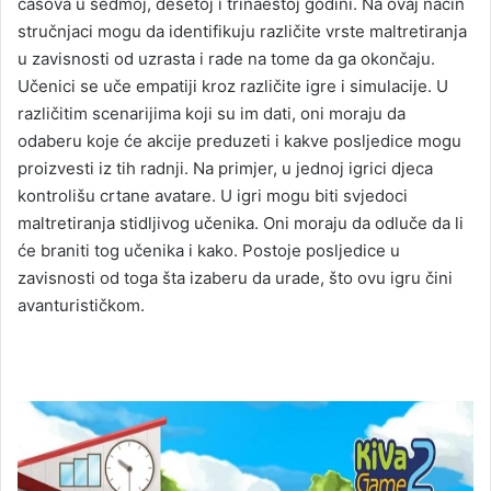
časova u sedmoj, desetoj i trinaestoj godini. Na ovaj način
stručnjaci mogu da identifikuju različite vrste maltretiranja
u zavisnosti od uzrasta i rade na tome da ga okončaju.
Učenici se uče empatiji kroz različite igre i simulacije. U
različitim scenarijima koji su im dati, oni moraju da
odaberu koje će akcije preduzeti i kakve posljedice mogu
proizvesti iz tih radnji. Na primjer, u jednoj igrici djeca
kontrolišu crtane avatare. U igri mogu biti svjedoci
maltretiranja stidljivog učenika. Oni moraju da odluče da li
će braniti tog učenika i kako. Postoje posljedice u
zavisnosti od toga šta izaberu da urade, što ovu igru čini
avanturističkom.