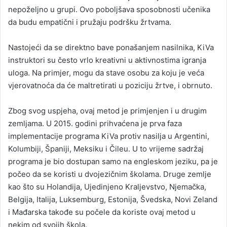
nepoželjno u grupi. Ovo poboljšava sposobnosti učenika
da budu empatični i pružaju podršku žrtvama.
Nastojeći da se direktno bave ponašanjem nasilnika, KiVa
instruktori su često vrlo kreativni u aktivnostima igranja
uloga. Na primjer, mogu da stave osobu za koju je veća
vjerovatnoća da će maltretirati u poziciju žrtve, i obrnuto.
Zbog svog uspjeha, ovaj metod je primjenjen i u drugim
zemljama. U 2015. godini prihvaćena je prva faza
implementacije programa KiVa protiv nasilja u Argentini,
Kolumbiji, Španiji, Meksiku i Čileu. U to vrijeme sadržaj
programa je bio dostupan samo na engleskom jeziku, pa je
počeo da se koristi u dvojezičnim školama. Druge zemlje
kao što su Holandija, Ujedinjeno Kraljevstvo, Njemačka,
Belgija, Italija, Luksemburg, Estonija, Švedska, Novi Zeland
i Mađarska takođe su počele da koriste ovaj metod u
nekim od svojih škola.