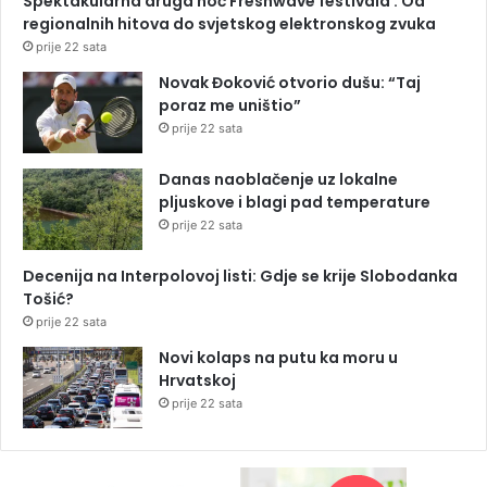
Spektakularna druga noć Freshwave festivala : Od
regionalnih hitova do svjetskog elektronskog zvuka
prije 22 sata
Novak Đoković otvorio dušu: “Taj
poraz me uništio”
prije 22 sata
Danas naoblačenje uz lokalne
pljuskove i blagi pad temperature
prije 22 sata
Decenija na Interpolovoj listi: Gdje se krije Slobodanka
Tošić?
prije 22 sata
Novi kolaps na putu ka moru u
Hrvatskoj
prije 22 sata