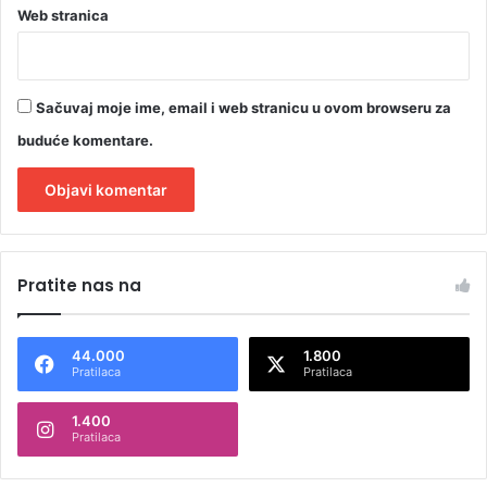
Web stranica
Sačuvaj moje ime, email i web stranicu u ovom browseru za
buduće komentare.
A
l
Pratite nas na
t
e
44.000
1.800
r
Pratilaca
Pratilaca
n
1.400
a
Pratilaca
t