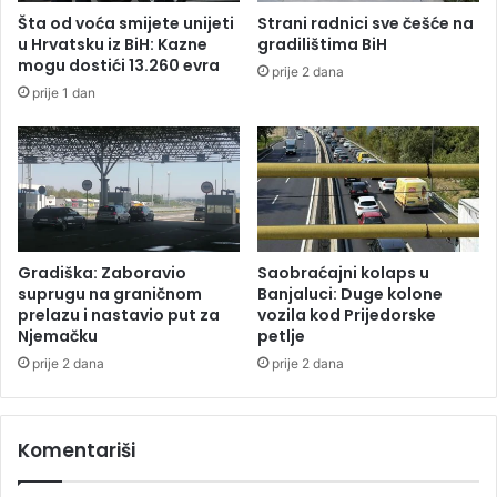
b
Šta od voća smijete unijeti
Strani radnici sve češće na
i
u Hrvatsku iz BiH: Kazne
gradilištima BiH
j
mogu dostići 13.260 evra
prije 2 dana
i
prije 1 dan
o
s
i
m
u
O
Š
"
Gradiška: Zaboravio
Saobraćajni kolaps u
V
suprugu na graničnom
Banjaluci: Duge kolone
l
prelazu i nastavio put za
vozila kod Prijedorske
Njemačku
petlje
a
d
prije 2 dana
prije 2 dana
i
s
l
Komentariši
a
v