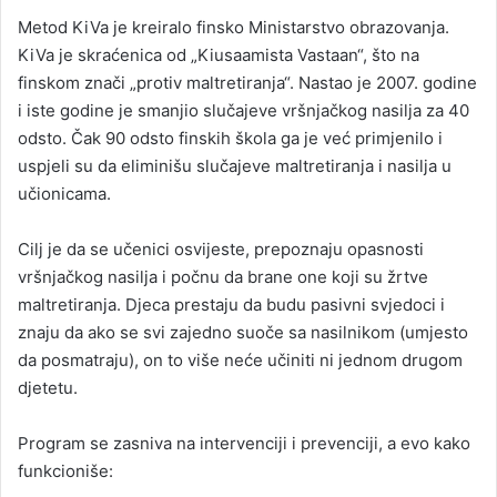
Metod KiVa je kreiralo finsko Ministarstvo obrazovanja.
KiVa je skraćenica od „Kiusaamista Vastaan“, što na
finskom znači „protiv maltretiranja“. Nastao je 2007. godine
i iste godine je smanjio slučajeve vršnjačkog nasilja za 40
odsto. Čak 90 odsto finskih škola ga je već primjenilo i
uspjeli su da eliminišu slučajeve maltretiranja i nasilja u
učionicama.
Cilj je da se učenici osvijeste, prepoznaju opasnosti
vršnjačkog nasilja i počnu da brane one koji su žrtve
maltretiranja. Djeca prestaju da budu pasivni svjedoci i
znaju da ako se svi zajedno suoče sa nasilnikom (umjesto
da posmatraju), on to više neće učiniti ni jednom drugom
djetetu.
Program se zasniva na intervenciji i prevenciji, a evo kako
funkcioniše: