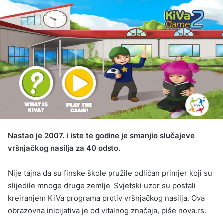
n
d
a
n
e
m
a
i
l
Nastao je 2007. i iste te godine je smanjio slučajeve
vršnjačkog nasilja za 40 odsto.
Nije tajna da su finske škole pružile odličan primjer koji su
slijedile mnoge druge zemlje. Svjetski uzor su postali
kreiranjem KiVa programa protiv vršnjačkog nasilja. Ova
obrazovna inicijativa je od vitalnog značaja, piše nova.rs.