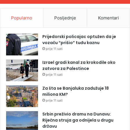
Popularno
Posljednje
Komentari
Prijedorski policajac optužen da je
vozaču “prišio” tuđu kaznu
prije 11 sati
Izrael gradi kanal za krokodile oko
zatvora za Palestince
prije 11 sati
Za šta se Banjaluka zadužuje 18
miliona KM?
prije 11 sati
Srbin preživio dramu na Dunavu:
Riječna struja ga odnijela u drugu
državu