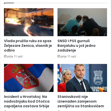
l
i
u
l
c
a
i
T
:
e
S
o
v
d
e
o
Vlada pružila ruku za spas
SNSD I PSS gurnuli
v
r
Željezare Zenica, vlasnik je
Banjaluku u još jedno
i
u
odbio
zaduženje
š
K
prije 11 sati
prije 11 sati
e
o
p
s
a
t
c
o
i
v
j
i
e
ć
n
Incident u Hrvatskoj: Na
Stanivuković nije
a
nadvožnjaku kod Otočca
iznenađen zamjenom
t
zapaljena zastava Srbije
zemljišta sa Stankovićem
a