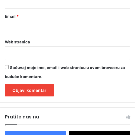
Email
*
Web stranica
Sačuvaj moje ime, email i web stranicu u ovom browseru za
buduće komentare.
A
l
Pratite nas na
t
e