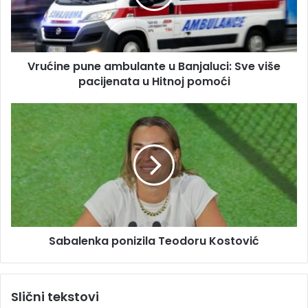
a
n
d
e
r
p
e
u
s
Vrućine pune ambulante u Banjaluci: Sve više
n
u
pacijenata u Hitnoj pomoći
e
a
m
S
b
a
u
b
l
a
a
l
n
e
t
n
e
k
u
a
B
Sabalenka ponizila Teodoru Kostović
p
a
o
n
n
j
i
Slični tekstovi
a
z