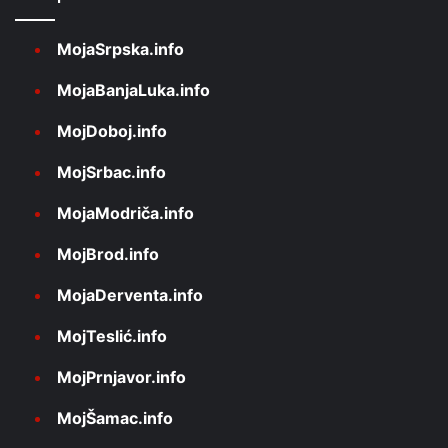
MojaSrpska.info
MojaBanjaLuka.info
MojDoboj.info
MojSrbac.info
MojaModriča.info
MojBrod.info
MojaDerventa.info
MojTeslić.info
MojPrnjavor.info
MojŠamac.info