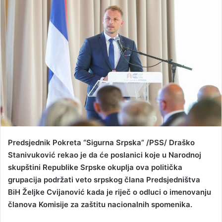
a
n
e
m
a
i
l
Predsjednik Pokreta “Sigurna Srpska” /PSS/ Draško
Stanivuković rekao je da će poslanici koje u Narodnoj
skupštini Republike Srpske okuplja ova politička
grupacija podržati veto srpskog člana Predsjedništva
BiH Željke Cvijanović kada je riječ o odluci o imenovanju
članova Komisije za zaštitu nacionalnih spomenika.