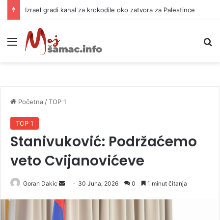
Izrael gradi kanal za krokodile oko zatvora za Palestince
Meni
P
Početna
/
TOP 1
TOP 1
Stanivuković: Podržaćemo
veto Cvijanovićeve
Goran Dakic
S
30 Juna, 2026
0
1 minut čitanja
e
n
d