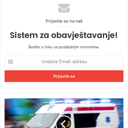
Prijavite se na naš
Sistem za obavještavanje!
Budite u toku sa posljednjim novostima.
U
n
e
s
i
t
e
E
V
m
r
a
u
i
ć
l
i