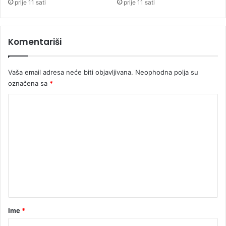
prije 11 sati
prije 11 sati
u
H
i
Komentariši
t
n
o
Vaša email adresa neće biti objavljivana.
Neophodna polja su
j
označena sa
*
p
o
K
m
o
o
ć
m
i
e
n
t
a
r
Ime
*
*