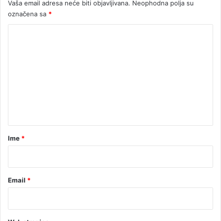
Vaša email adresa neće biti objavljivana.
Neophodna polja su
o
označena sa
*
1
,
K
5
k
o
g
m
m
e
a
r
n
i
t
h
u
a
a
r
Ime
*
n
e
*
Email
*