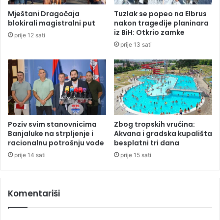
B
i
Mještani Dragočaja
Tuzlak se popeo na Elbrus
a
j
blokirali magistralni put
nakon tragedije planinara
n
e
iz BiH: Otkrio zamke
prije 12 sati
j
i
prije 13 sati
a
S
l
r
u
p
k
s
e
k
,
e
z
(
a
V
Poziv svim stanovnicima
Zbog tropskih vrućina:
p
I
Banjaluke na strpljenje i
Akvana i gradska kupališta
l
racionalnu potrošnju vode
besplatni tri dana
D
i
E
prije 14 sati
prije 15 sati
j
O
e
)
n
Komentariši
j
e
n