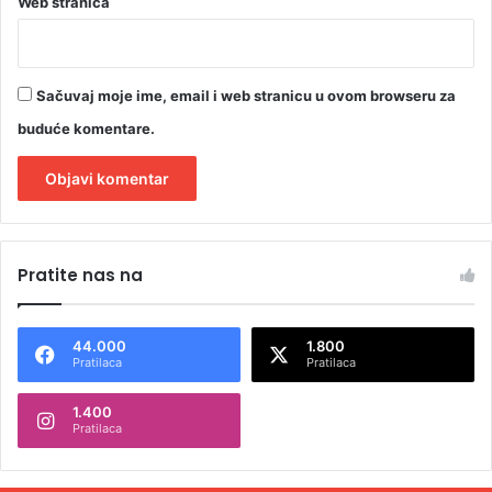
Web stranica
Sačuvaj moje ime, email i web stranicu u ovom browseru za
buduće komentare.
A
l
Pratite nas na
t
e
44.000
1.800
r
Pratilaca
Pratilaca
n
1.400
a
Pratilaca
t
i