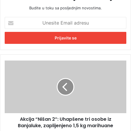
Budite u toku sa posljednjim novostima.
U
n
e
s
i
t
e
E
A
m
k
a
c
i
i
l
j
a
a
d
“
r
N
e
i
s
Akcija “Nišan 2”: Uhapšene tri osobe iz
š
u
Banjaluke, zaplijenjeno 1,5 kg marihuane
a