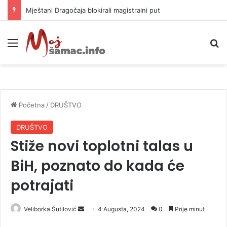
Helikopter ponovo gasi vatru u selima kod Trebinja
Meni
P
Početna
/
DRUŠTVO
DRUŠTVO
Stiže novi toplotni talas u
BiH, poznato do kada će
potrajati
Veliborka Šutilović
S
4 Augusta, 2024
0
Prije minut
e