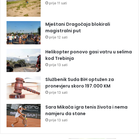
prije 11 sati
Mještani Dragočaja blokirali
magistralni put
prije 12 sati
Helikopter ponovo gasi vatru u selima
kod Trebinja
prije 13 sati
Službenik Suda BiH optužen za
pronevjeru skoro 197.000 KM
prije 13 sati
Sara Mikača igra tenis života i nema
namjeru da stane
prije 13 sati