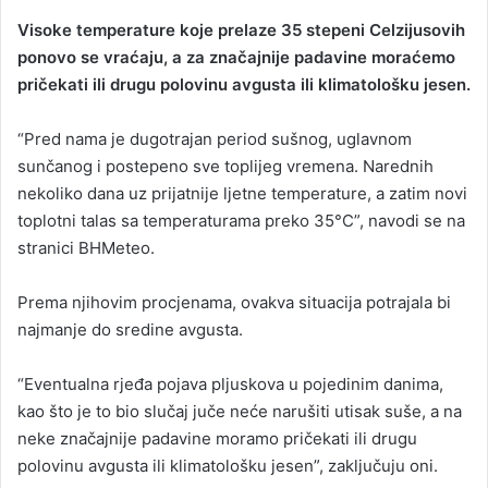
Visoke temperature koje prelaze 35 stepeni Celzijusovih
ponovo se vraćaju, a za značajnije padavine moraćemo
pričekati ili drugu polovinu avgusta ili klimatološku jesen.
“Pred nama je dugotrajan period sušnog, uglavnom
sunčanog i postepeno sve toplijeg vremena. Narednih
nekoliko dana uz prijatnije ljetne temperature, a zatim novi
toplotni talas sa temperaturama preko 35°C”, navodi se na
stranici BHMeteo.
Prema njihovim procjenama, ovakva situacija potrajala bi
najmanje do sredine avgusta.
“Eventualna rjeđa pojava pljuskova u pojedinim danima,
kao što je to bio slučaj juče neće narušiti utisak suše, a na
neke značajnije padavine moramo pričekati ili drugu
polovinu avgusta ili klimatološku jesen”, zaključuju oni.