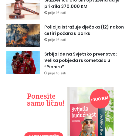
prikrila 370.000 KM
prije 16 sati
Policija istražuje dječaka (12) nakon
četiri požara u parku
prije 16 sati
Srbija ide na Svjetsko prvenstvo:
Velika pobjeda rukometaša u
“Pioniru”
prije 16 sati