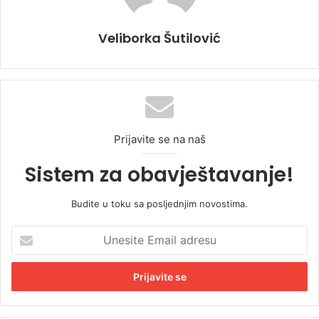
Veliborka Šutilović
Prijavite se na naš
Sistem za obavještavanje!
Budite u toku sa posljednjim novostima.
U
n
e
s
i
t