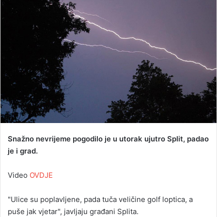
a
n
e
m
a
i
l
Snažno nevrijeme pogodilo je u utorak ujutro Split, padao
je i grad.
Video
OVDJE
"Ulice su poplavljene, pada tuča veličine golf loptica, a
puše jak vjetar", javljaju građani Splita.