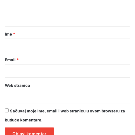
n
t
a
r
Ime
*
*
Email
*
Web stranica
Sačuvaj moje ime, email i web stranicu u ovom browseru za
buduće komentare.