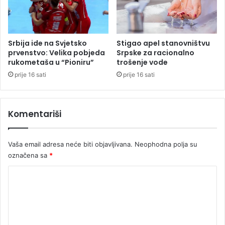
p
d
o
i
t
š
o
n
Srbija ide na Svjetsko
Stigao apel stanovništvu
n
j
prvenstvo: Velika pobjeda
Srpske za racionalno
u
i
rukometaša u “Pioniru”
trošenje vode
o
c
prije 16 sati
prije 16 sati
u
"
O
Komentariši
l
u
j
Vaša email adresa neće biti objavljivana.
Neophodna polja su
e
označena sa
*
"
K
o
m
e