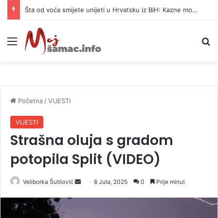
Šta od voća smijete unijeti u Hrvatsku iz BiH: Kazne mogu dostići 13.260 evra
Meni
P
Početna
/
VIJESTI
VIJESTI
Strašna oluja s gradom
potopila Split (VIDEO)
Veliborka Šutilović
S
8 Jula, 2025
0
Prije minut
e
n
d