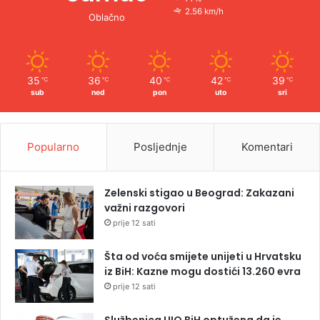
2.56 km/h
Oblačno
35
36
40
42
39
℃
℃
℃
℃
℃
sub
ned
pon
uto
sri
Popularno
Posljednje
Komentari
Zelenski stigao u Beograd: Zakazani
važni razgovori
prije 12 sati
Šta od voća smijete unijeti u Hrvatsku
iz BiH: Kazne mogu dostići 13.260 evra
prije 12 sati
Službenica UIO BiH optužena da je