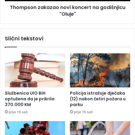
t
z
u
Thompson zakazao novi koncert na godišnjicu
a
d
"Oluje"
k
a
a
r
z
i
a
Slični tekstovi
o
o
u
n
d
o
v
v
a
i
b
k
r
o
o
n
d
c
Službenica UIO BiH
Policija istražuje dječaka
a
e
optužena da je prikrila
(12) nakon četiri požara u
,
r
370.000 KM
parku
j
t
prije 16 sati
prije 16 sati
e
n
d
a
a
g
n
o