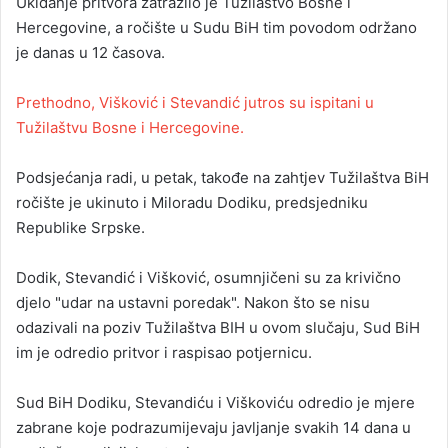
Ukidanje pritvora zatražilo je Tužilaštvo Bosne i
Hercegovine, a ročište u Sudu BiH tim povodom održano
je danas u 12 časova.
Prethodno, Višković i Stevandić jutros su ispitani u
Tužilaštvu Bosne i Hercegovine.
Podsjećanja radi, u petak, takođe na zahtjev Tužilaštva BiH
ročište je ukinuto i Miloradu Dodiku, predsjedniku
Republike Srpske.
Dodik, Stevandić i Višković, osumnjičeni su za krivično
djelo "udar na ustavni poredak". Nakon što se nisu
odazivali na poziv Tužilaštva BIH u ovom slučaju, Sud BiH
im je odredio pritvor i raspisao potjernicu.
Sud BiH Dodiku, Stevandiću i Viškoviću odredio je mjere
zabrane koje podrazumijevaju javljanje svakih 14 dana u