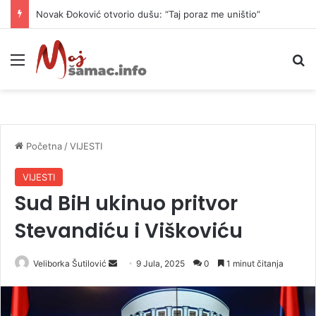
Novak Đoković otvorio dušu: “Taj poraz me uništio”
Meni
P
Početna
/
VIJESTI
VIJESTI
Sud BiH ukinuo pritvor
Stevandiću i Viškoviću
Veliborka Šutilović
S
9 Jula, 2025
0
1 minut čitanja
e
n
d