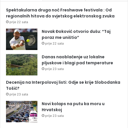
Spektakularna druga noć Freshwave festivala : Od
regionalnih hitova do svjetskog elektronskog zvuka
prije 22 sata
Novak Đoković otvorio dušu: “Taj
poraz me uništio”
prije 22 sata
Danas naoblačenje uz lokalne
pljuskove i blagi pad temperature
prije 23 sata
Decenija na Interpolovoj listi: Gdje se krije Slobodanka
Tošić?
prije 23 sata
Novi kolaps na putu ka moru u
Hrvatskoj
prije 23 sata