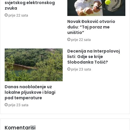
svjetskog elektronskog
n
a
zvuka
i
ž
prije 22 sata
,
n
Novak Đoković otvorio
l
o
dušu: “Taj poraz me
e
o
uništio”
d
s
prije 22 sata
s
l
a
o
Decenija na Interpolovoj
t
b
listi: Gdje se krije
r
o
Slobodanka Tošić?
a
đ
prije 23 sata
o
e
u
n
s
i
Danas naoblačenje uz
j
o
lokalne pljuskove i blagi
e
p
pad temperature
v
t
prije 23 sata
e
u
(
ž
V
b
Komentariši
I
i