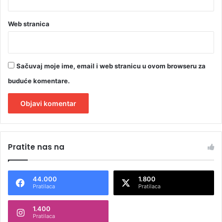
Web stranica
Sačuvaj moje ime, email i web stranicu u ovom browseru za
buduće komentare.
A
l
Pratite nas na
t
e
44.000
1.800
r
Pratilaca
Pratilaca
n
1.400
a
Pratilaca