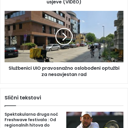
u
usjeve (VIDEO)
v
i
n
S
i
l
:
u
P
ž
l
b
a
e
s
n
t
i
e
c
n
Službenici UIO pravosnažno oslobođeni optužbi
i
i
za nesavjestan rad
U
c
I
i
O
p
p
Slični tekstovi
r
r
o
a
b
v
Spektakularna druga noć
i
o
Freshwave festivala : Od
j
s
regionalnih hitova do
e
n