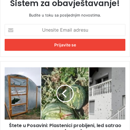
Sistem za obavještavanje!
Budite u toku sa posljednjim novostima.
U
n
e
s
i
t
e
E
Š
m
t
a
e
i
t
l
e
a
u
d
P
r
o
e
s
s
Štete u Posavini: Plastenici probijeni, led satrao
a