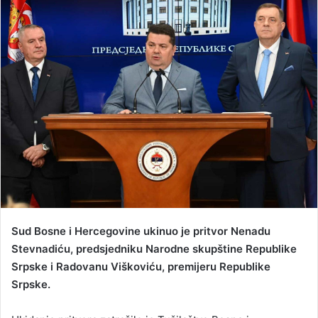
a
n
e
m
a
i
l
Sud Bosne i Hercegovine ukinuo je pritvor Nenadu
Stevnadiću, predsjedniku Narodne skupštine Republike
Srpske i Radovanu Viškoviću, premijeru Republike
Srpske.