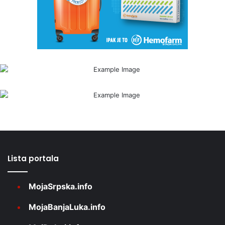
Lista portala
MojaSrpska.info
MojaBanjaLuka.info