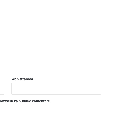
m
a
Web stranica
browseru za buduće komentare.