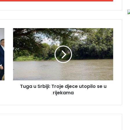
T
u
g
a
u
S
r
b
i
Tuga u Srbiji: Troje djece utopilo se u
j
rijekama
i
:
T
r
o
j
e