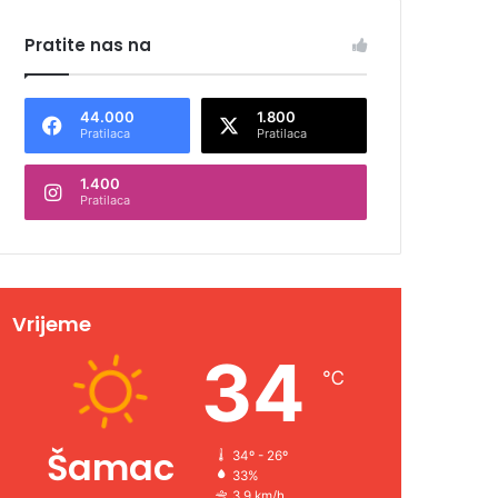
Pratite nas na
44.000
1.800
Pratilaca
Pratilaca
1.400
Pratilaca
Vrijeme
34
℃
Šamac
34º - 26º
33%
3.9 km/h