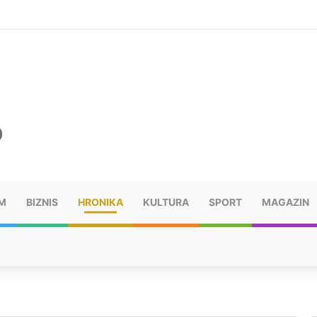
šu: “Taj poraz me uništio”
M
BIZNIS
HRONIKA
KULTURA
SPORT
MAGAZIN