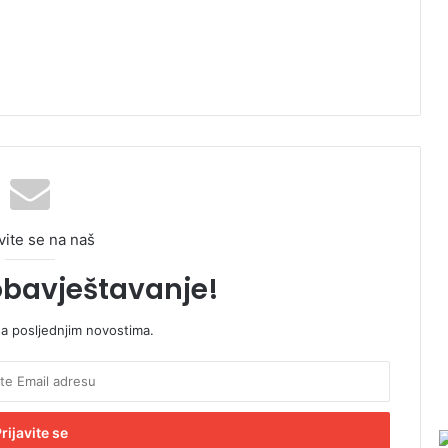
vite se na naš
obavještavanje!
sa posljednjim novostima.