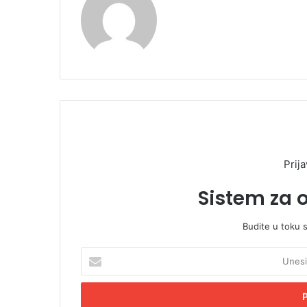
Prija
Sistem za 
Budite u toku 
U
n
e
s