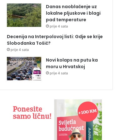
Danas naoblačenje uz
lokalne pljuskove i blagi
pad temperature
prije 4 sata
Decenija na Interpolovoj listi: Gdje se krije
Slobodanka Tošić?
prije 4 sata
Novi kolaps na putu ka
moru u Hrvatskoj
prije 4 sata