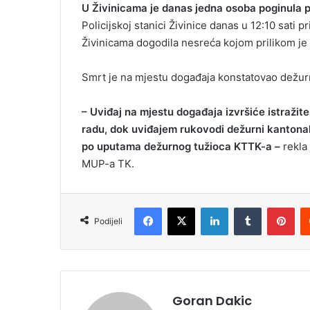
U Živinicama je danas jedna osoba poginula pr
Policijskoj stanici Živinice danas u 12:10 sati pr
Živinicama dogodila nesreća kojom prilikom je
Smrt je na mjestu događaja konstatovao dežurni
– Uviđaj na mjestu događaja izvršiće istražite
radu, dok uviđajem rukovodi dežurni kantonaln
po uputama dežurnog tužioca KTTK-a –
rekla
MUP-a TK.
Facebook
X
LinkedIn
Tumblr
Pinterest
Podijeli
Goran Dakic