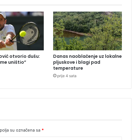
d
j
e
c
e
u
t
o
vić otvorio dušu:
Danas naoblačenje uz lokalne
p
 me uništio”
pljuskove i blagi pad
i
temperature
l
prije 4 sata
o
s
e
u
r
i
j
e
k
olja su označena sa
*
a