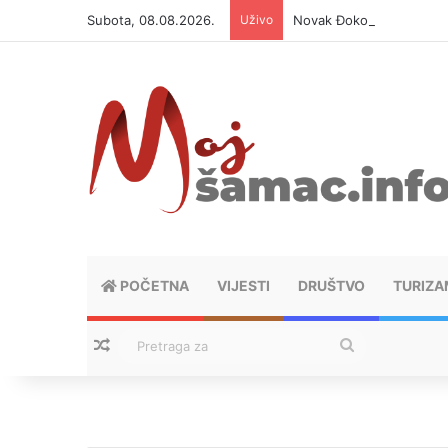
Subota, 08.08.2026.
Uživo
Novak Đoković otvorio du
POČETNA
VIJESTI
DRUŠTVO
TURIZA
Nasumični tekstovi
Pretraga
za