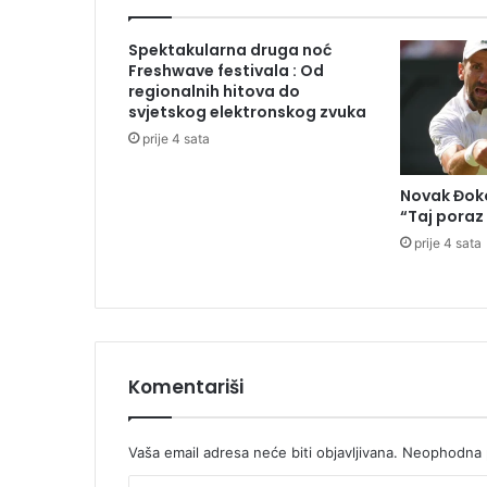
d
a
Spektakularna druga noć
v
Freshwave festivala : Od
o
regionalnih hitova do
d
svjetskog elektronskog zvuka
i
prije 4 sata
o
p
Novak Đoko
s
“Taj poraz
i
prije 4 sata
h
i
j
a
t
a
r
Komentariši
,
a
d
Vaša email adresa neće biti objavljivana.
Neophodna p
a