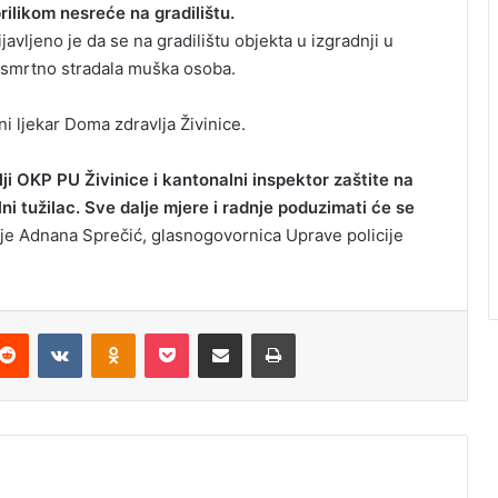
ilikom nesreće na gradilištu.
ijavljeno je da se na gradilištu objekta u izgradnji u
 smrtno stradala muška osoba.
 ljekar Doma zdravlja Živinice.
lji OKP PU Živinice i kantonalni inspektor zaštite na
i tužilac. Sve dalje mjere i radnje poduzimati će se
 je Adnana Sprečić, glasnogovornica Uprave policije
Reddit
VKontakte
Odnoklassniki
Pocket
Podijeli putem Emaila
Odštampaj