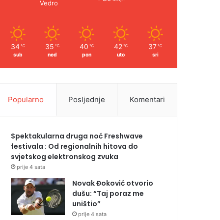
Vedro
34
35
40
42
37
℃
℃
℃
℃
℃
sub
ned
pon
uto
sri
Popularno
Posljednje
Komentari
Spektakularna druga noć Freshwave
festivala : Od regionalnih hitova do
svjetskog elektronskog zvuka
prije 4 sata
Novak Đoković otvorio
dušu: “Taj poraz me
uništio”
prije 4 sata