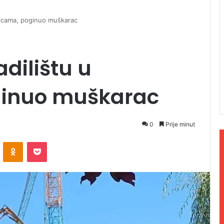
inicama, poginuo muškarac
dilištu u
ginuo muškarac
0
Prije minut
ontakte
Odnoklassniki
Pocket