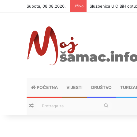
Subota, 08.08.2026.
Uživo
Službenica UIO BiH optuž
POČETNA
VIJESTI
DRUŠTVO
TURIZA
Nasumični tekstovi
Pretraga
za