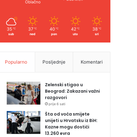
Oblačno
35
37
40
42
38
℃
℃
℃
℃
℃
sub
ned
pon
uto
sri
Popularno
Posljednje
Komentari
Zelenski stigao u
Beograd: Zakazani važni
razgovori
prije 6 sati
Šta od voća smijete
unijeti u Hrvatsku iz BiH:
Kazne mogu dostići
13.260 evra