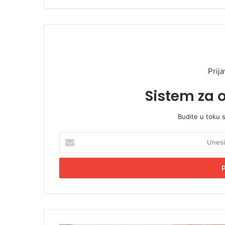
Prija
Sistem za 
Budite u toku 
U
n
e
s
i
t
e
E
m