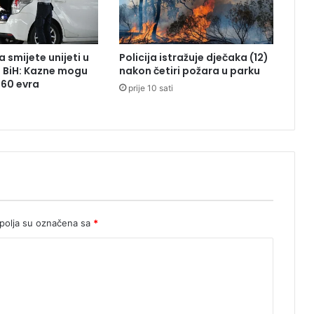
n
o
j
i
 smijete unijeti u
Policija istražuje dječaka (12)
n
z BiH: Kazne mogu
nakon četiri požara u parku
s
260 evra
prije 10 sati
p
e
k
c
i
j
i
n
e
m
olja su označena sa
*
a
n
i
j
e
d