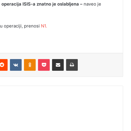
peracija ISIS-a znatno je oslabljena –
naveo je
 u operaciji, prenosi
N1.
Reddit
VKontakte
Odnoklassniki
Pocket
Podijeli putem Emaila
Odštampaj