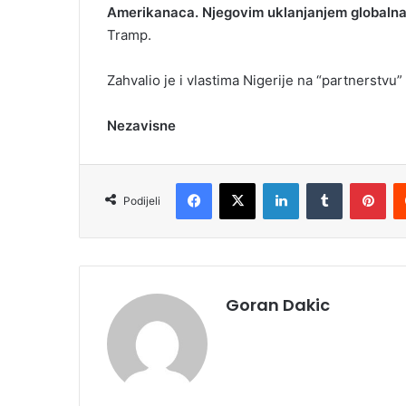
Amerikanaca. Njegovim uklanjanjem globalna o
Tramp.
Zahvalio je i vlastima Nigerije na “partnerstvu”
Nezavisne
Facebook
X
LinkedIn
Tumblr
Pinterest
Podijeli
Goran Dakic