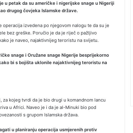
 u petak da su američke i nigerijske snage u Nigeriji
 kao drugog čovjeka Islamske države.
je operacija izvedena po njegovom nalogu te da su je
e bez greške. Poručio je da je riječ o pažljivo
kako je naveo, najaktivnijeg teroristu na svijetu.
ičke snage i Oružane snage Nigerije besprijekorno
kako bi s bojišta uklonile najaktivnijeg teroristu na
, za kojeg tvrdi da je bio drugi u komandnom lancu
va u Africi. Naveo je i da je al-Minuki bio pod
ovezanosti s grupom Islamska država.
magati u planiranju operacija usmjerenih protiv