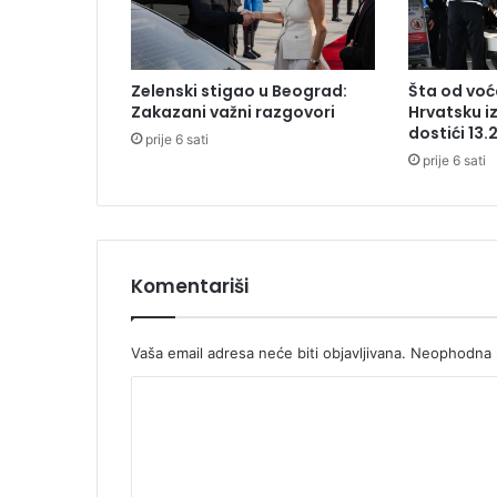
p
l
j
e
Zelenski stigao u Beograd:
Šta od voća
n
Zakazani važni razgovori
Hrvatsku i
j
dostići 13.
prije 6 sati
a
prije 6 sati
l
i
j
e
k
o
Komentariši
v
a
u
Vaša email adresa neće biti objavljivana.
Neophodna p
B
K
i
H
o
m
e