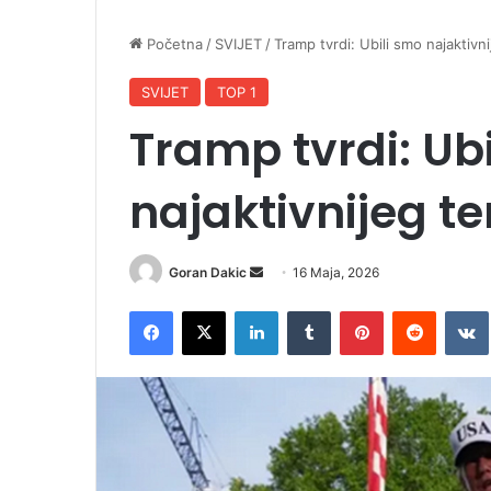
Početna
/
SVIJET
/
Tramp tvrdi: Ubili smo najaktivni
SVIJET
TOP 1
Tramp tvrdi: Ub
najaktivnijeg te
Goran Dakic
S
16 Maja, 2026
e
Facebook
X
LinkedIn
Tumblr
Pinterest
Reddit
VK
n
d
a
n
e
m
a