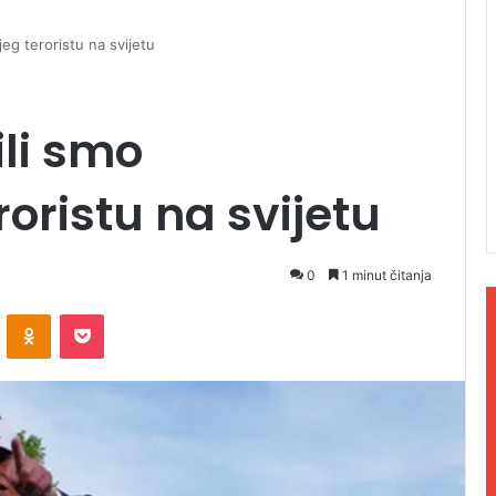
jeg teroristu na svijetu
ili smo
roristu na svijetu
0
1 minut čitanja
ontakte
Odnoklassniki
Pocket