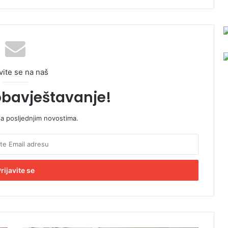
vite se na naš
obavještavanje!
sa posljednjim novostima.