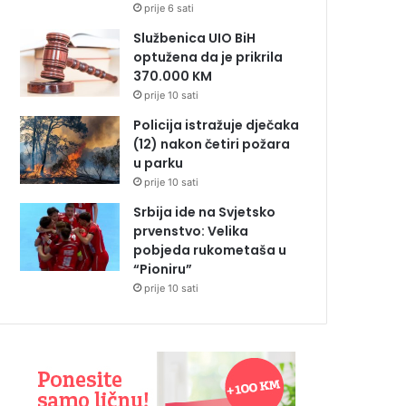
prije 6 sati
Službenica UIO BiH
optužena da je prikrila
370.000 KM
prije 10 sati
Policija istražuje dječaka
(12) nakon četiri požara
u parku
prije 10 sati
Srbija ide na Svjetsko
prvenstvo: Velika
pobjeda rukometaša u
“Pioniru”
prije 10 sati