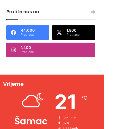
Pratite nas na
44.000
1.800
Pratilaca
Pratilaca
1.400
Pratilaca
Vrijeme
21
℃
Šamac
35º - 19º
62%
3.38 km/h