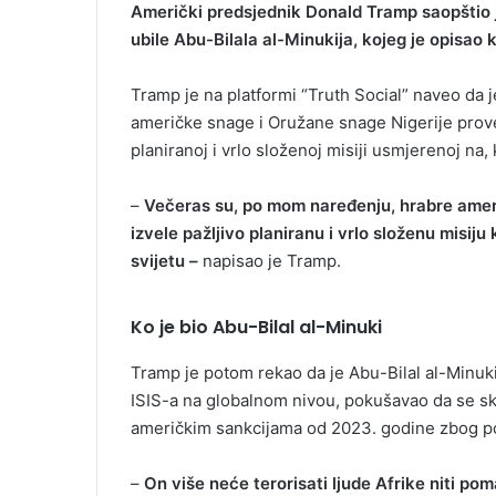
Američki predsjednik Donald Tramp saopštio je
ubile Abu-Bilala al-Minukija, kojeg je opisao
Tramp je na platformi “Truth Social” naveo da 
američke snage i Oružane snage Nigerije provel
planiranoj i vrlo složenoj misiji usmjerenoj na, 
–
Večeras su, po mom naređenju, hrabre amer
izvele pažljivo planiranu i vrlo složenu misiju 
svijetu –
napisao je Tramp.
Ko je bio Abu-Bilal al-Minuki
Tramp je potom rekao da je Abu-Bilal al-Minuki
ISIS-a na globalnom nivou, pokušavao da se skri
američkim sankcijama od 2023. godine zbog p
–
On više neće terorisati ljude Afrike niti po