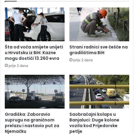
p
o
d
r
š
k
u
Šta od voća smijete unijeti
Strani radnici sve češće na
p
u Hrvatsku iz BiH: Kazne
gradilištima BiH
r
mogu dostići 13.260 evra
prije 2 dana
i
prije 2 dana
v
r
e
d
n
i
m
s
Gradiška: Zaboravio
Saobraćajni kolaps u
u
suprugu na graničnom
Banjaluci: Duge kolone
b
prelazu i nastavio put za
vozila kod Prijedorske
Njemačku
petlje
j