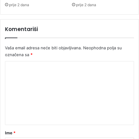
e
prije 2 dana
prije 2 dana
k
t
i
Komentariši
m
a
i
Vaša email adresa neće biti objavljivana.
Neophodna polja su
z
označena sa
*
a
m
K
a
o
j
m
e
n
t
a
r
Ime
*