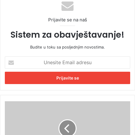
Prijavite se na naš
Sistem za obavještavanje!
Budite u toku sa posljednjim novostima.
U
n
e
s
i
t
e
E
Č
m
e
a
s
i
t
l
i