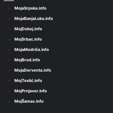
MojaSrpska.info
MojaBanjaLuka.info
MojDoboj.info
MojSrbac.info
MojaModriča.info
MojBrod.info
MojaDerventa.info
MojTeslić.info
MojPrnjavor.info
MojŠamac.info