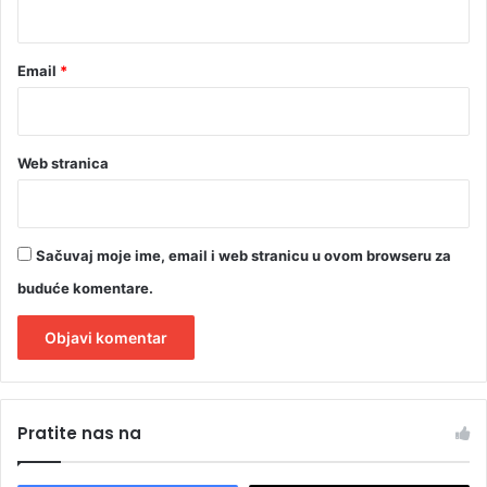
*
Email
*
Web stranica
Sačuvaj moje ime, email i web stranicu u ovom browseru za
buduće komentare.
A
l
Pratite nas na
t
e