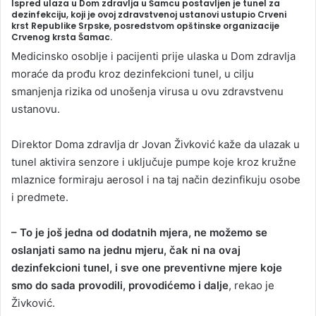
Ispred ulaza u Dom zdravlja u Šamcu postavljen je tunel za
n
dezinfekciju, koji je ovoj zdravstvenoj ustanovi ustupio Crveni
krst Republike Srpske, posredstvom opštinske organizacije
d
Crvenog krsta Šamac.
a
Medicinsko osoblje i pacijenti prije ulaska u Dom zdravlja
n
moraće da prođu kroz dezinfekcioni tunel, u cilju
e
smanjenja rizika od unošenja virusa u ovu zdravstvenu
m
ustanovu.
a
i
Direktor Doma zdravlja dr Jovan Živković kaže da ulazak u
l
tunel aktivira senzore i uključuje pumpe koje kroz kružne
mlaznice formiraju aerosol i na taj način dezinfikuju osobe
i predmete.
– To je još jedna od dodatnih mjera, ne možemo se
oslanjati samo na jednu mjeru, čak ni na ovaj
dezinfekcioni tunel, i sve one preventivne mjere koje
smo do sada provodili, provodićemo i dalje
, rekao je
Živković.