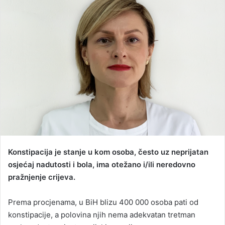
a
n
e
m
a
i
l
Konstipacija je stanje u kom osoba, često uz neprijatan
osjećaj nadutosti i bola, ima otežano i/ili neredovno
pražnjenje crijeva.
Prema procjenama, u BiH blizu 400 000 osoba pati od
konstipacije, a polovina njih nema adekvatan tretman