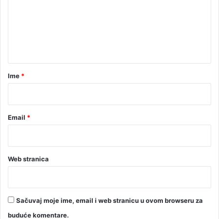
e
n
t
a
r
Ime
*
*
Email
*
Web stranica
Sačuvaj moje ime, email i web stranicu u ovom browseru za
buduće komentare.