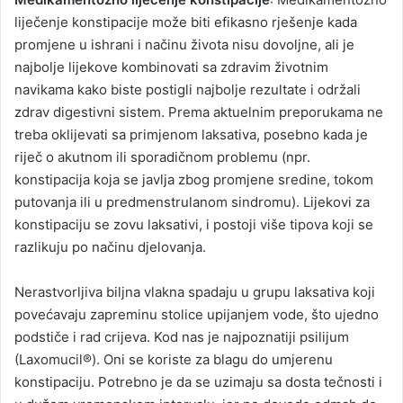
liječenje konstipacije može biti efikasno rješenje kada
promjene u ishrani i načinu života nisu dovoljne, ali je
najbolje lijekove kombinovati sa zdravim životnim
navikama kako biste postigli najbolje rezultate i održali
zdrav digestivni sistem. Prema aktuelnim preporukama ne
treba oklijevati sa primjenom laksativa, posebno kada je
riječ o akutnom ili sporadičnom problemu (npr.
konstipacija koja se javlja zbog promjene sredine, tokom
putovanja ili u predmenstrulanom sindromu). Lijekovi za
konstipaciju se zovu laksativi, i postoji više tipova koji se
razlikuju po načinu djelovanja.
Nerastvorljiva biljna vlakna spadaju u grupu laksativa koji
povećavaju zapreminu stolice upijanjem vode, što ujedno
podstiče i rad crijeva. Kod nas je najpoznatiji psilijum
(Laxomucil®). Oni se koriste za blagu do umjerenu
konstipaciju. Potrebno je da se uzimaju sa dosta tečnosti i