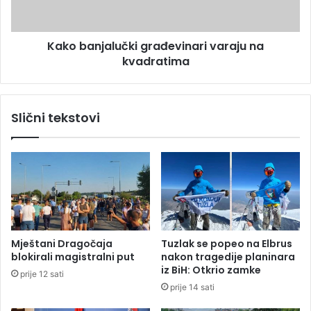
n
z
j
M
a
l
Kako banjalučki građevinari varaju na
l
a
kvadratima
u
d
č
e
k
n
i
Slični tekstovi
o
g
v
r
c
a
a
đ
:
e
N
v
a
i
g
n
r
a
Mještani Dragočaja
Tuzlak se popeo na Elbrus
o
r
blokirali magistralni put
nakon tragedije planinara
b
i
iz BiH: Otkrio zamke
prije 12 sati
u
v
prije 14 sati
k
a
r
r