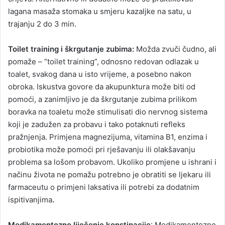
lagana masaža stomaka u smjeru kazaljke na satu, u
trajanju 2 do 3 min.
Toilet training i škrgutanje zubima:
Možda zvuči čudno, ali
pomaže – “toilet training”, odnosno redovan odlazak u
toalet, svakog dana u isto vrijeme, a posebno nakon
obroka. Iskustva govore da akupunktura može biti od
pomoći, a zanimljivo je da škrgutanje zubima prilikom
boravka na toaletu može stimulisati dio nervnog sistema
koji je zadužen za probavu i tako potaknuti refleks
pražnjenja. Primjena magnezijuma, vitamina B1, enzima i
probiotika može pomoći pri rješavanju ili olakšavanju
problema sa lošom probavom. Ukoliko promjene u ishrani i
načinu života ne pomažu potrebno je obratiti se ljekaru ili
farmaceutu o primjeni laksativa ili potrebi za dodatnim
ispitivanjima
.
Medikamentozno liječenje konstipacije
: Medikamentozno