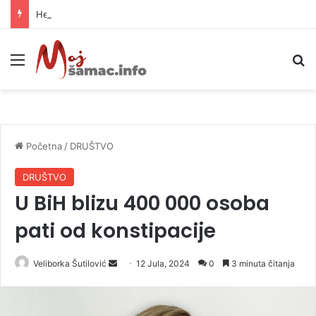
Helikopter ponovo gasi vatru u selima kod Trebinja
Meni
P
Početna
/
DRUŠTVO
DRUŠTVO
U BiH blizu 400 000 osoba
pati od konstipacije
Veliborka Šutilović
S
12 Jula, 2024
0
3 minuta čitanja
e
n
d