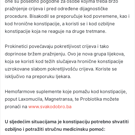
one su posebno pogodne za osobe kojima treba brzo
pražnjenje crijeva i pred određene dijagnostičke
procedure. Bisakodil se preporučuje kod povremene, kao i
kod hronične konstipacije, a koristi se i kod ozbiljne
konstipacije koja ne reaguje na druge tretmane.
Prokinetici povećavaju pokretljivost crijeva i tako
doprinose bržem pražnjenju. Ovo je nova grupa lijekova,
koja se koristi kod težih slučajeva hronične konstipacije
uzrokovane slabom pokretljivošću crijeva. Koriste se
isključivo na preporuku ljekara.
Hemofarmove suplemente koje pomažu kod konstipacije,
poput Laxomucila, Magnetransa, te Probiotika možete
pronaći na
www.svakodobro.ba
U sljedećim situacijama je konstipaciju potrebno shvatiti
ozbiljno i potražiti stručnu medicinsku pomoć: