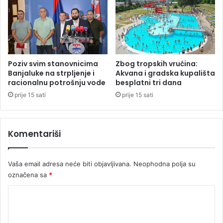
s
a
t
j
,
u
r
n
a
a
k
k
Poziv svim stanovnicima
Zbog tropskih vrućina:
i
v
Banjaluke na strpljenje i
Akvana i gradska kupališta
j
a
racionalnu potrošnju vode
besplatni tri dana
a
d
prije 15 sati
prije 15 sati
i
r
s
a
v
t
Komentariši
i
i
j
m
e
a
Vaša email adresa neće biti objavljivana.
Neophodna polja su
ć
e
označena sa
*
K
o
m