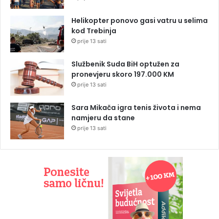
Helikopter ponovo gasi vatru u selima
kod Trebinja
prije 13 sati
Službenik Suda BiH optužen za
pronevjeru skoro 197.000 KM
prije 13 sati
Sara Mikača igra tenis života i nema
namjeru da stane
prije 13 sati