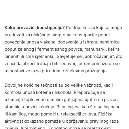
Kako prevazići konstipaciju?
Postoje koraci koji se mogu
preduzeti za olakšanje simptoma konstipacije poput
povećanja unosa vlakana, dodavanja u ishranu namirnica
poput zelenog i fermentisanog povrća, mahunarki, kefira,
lanenih ili chia sjemenki. Savjetuje se „uobročavanje“, što
znači da obroci trebaju biti redovni, jer oni pomažu da se
uspostavi veza sa prirodnim refleksima pražnjenja.
Dovoljne količine tečnosti su od velike važnosti, kao i
kontrola unosa kofeina i alkohola. Preporučuje se
uzimanje tople vode u malim gutljajima ujutro na prazan
stomak, u poziciji čučnja. Biljni čajevi, kao što su čaj nane
ili kamilice, mogu pomoći u relaksaciji crijeva. Fizička
aktivnost dokazano pomaže u održavanju pravilnog rada
crijeva. Alternativno ili dodatno može se praktikovati