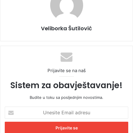
Veliborka Šutilović
Prijavite se na naš
Sistem za obavještavanje!
Budite u toku sa posljednjim novostima.
U
n
e
s