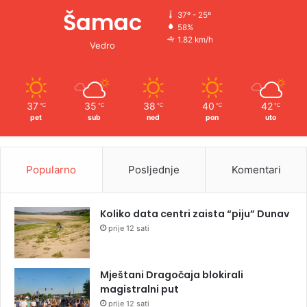
Šamac
37º - 25º
58%
1.82 km/h
Vedro
37
35
38
40
42
℃
℃
℃
℃
℃
pet
sub
ned
pon
uto
Popularno
Posljednje
Komentari
Koliko data centri zaista “piju” Dunav
prije 12 sati
Mještani Dragočaja blokirali
magistralni put
prije 12 sati