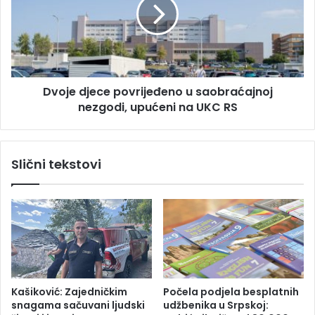
a
j
o
e
d
d
a
j
p
e
r
c
e
Dvoje djece povrijeđeno u saobraćajnoj
e
v
nezgodi, upućeni na UKC RS
p
a
o
r
v
i
r
Slični tekstovi
p
i
o
j
l
e
i
đ
c
e
i
n
j
o
u
u
:
s
Kašiković: Zajedničkim
Počela podjela besplatnih
O
a
snagama sačuvani ljudski
udžbenika u Srpskoj:
s
o