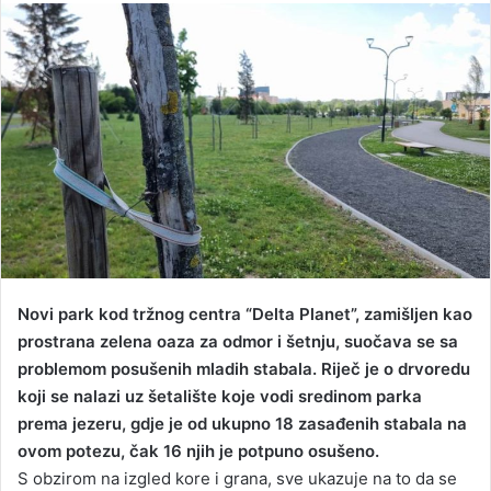
n
d
a
n
e
m
a
i
l
Novi park kod tržnog centra “Delta Planet”, zamišljen kao
prostrana zelena oaza za odmor i šetnju, suočava se sa
problemom posušenih mladih stabala. Riječ je o drvoredu
koji se nalazi uz šetalište koje vodi sredinom parka
prema jezeru, gdje je od ukupno 18 zasađenih stabala na
ovom potezu, čak 16 njih je potpuno osušeno.
S obzirom na izgled kore i grana, sve ukazuje na to da se