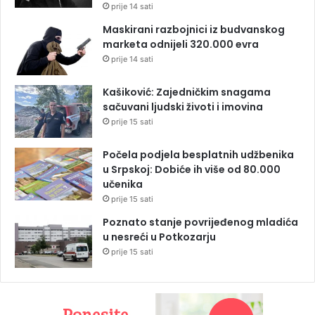
prije 14 sati
Maskirani razbojnici iz budvanskog
marketa odnijeli 320.000 evra
prije 14 sati
Kašiković: Zajedničkim snagama
sačuvani ljudski životi i imovina
prije 15 sati
Počela podjela besplatnih udžbenika
u Srpskoj: Dobiće ih više od 80.000
učenika
prije 15 sati
Poznato stanje povrijeđenog mladića
u nesreći u Potkozarju
prije 15 sati