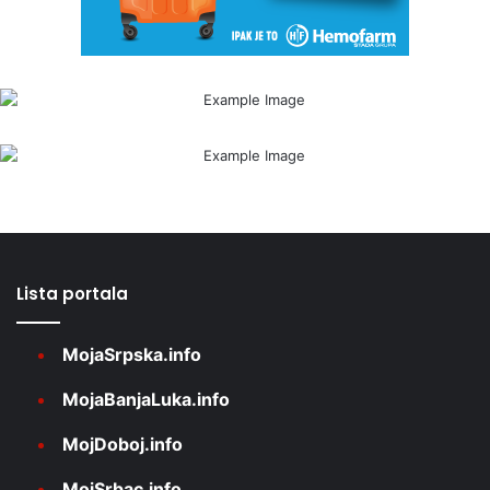
Lista portala
MojaSrpska.info
MojaBanjaLuka.info
MojDoboj.info
MojSrbac.info