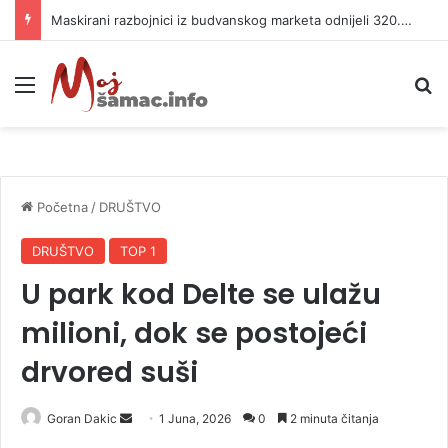
Maskirani razbojnici iz budvanskog marketa odnijeli 320.000 evra
Meni
P
Početna
/
DRUŠTVO
DRUŠTVO
TOP 1
U park kod Delte se ulažu
milioni, dok se postojeći
drvored suši
Goran Dakic
S
1 Juna, 2026
0
2 minuta čitanja
e