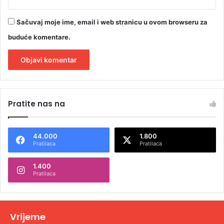
Sačuvaj moje ime, email i web stranicu u ovom browseru za
buduće komentare.
A
l
Pratite nas na
t
e
44.000
1.800
r
Pratilaca
Pratilaca
n
1.400
a
Pratilaca
t
i
v
Vrijeme