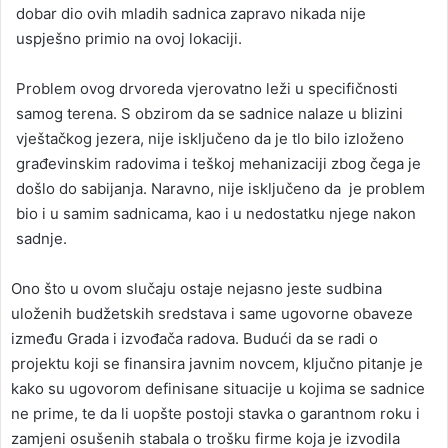
dobar dio ovih mladih sadnica zapravo nikada nije
uspješno primio na ovoj lokaciji.
Problem ovog drvoreda vjerovatno leži u specifičnosti
samog terena. S obzirom da se sadnice nalaze u blizini
vještačkog jezera, nije isključeno da je tlo bilo izloženo
građevinskim radovima i teškoj mehanizaciji zbog čega je
došlo do sabijanja. Naravno, nije isključeno da je problem
bio i u samim sadnicama, kao i u nedostatku njege nakon
sadnje.
Ono što u ovom slučaju ostaje nejasno jeste sudbina
uloženih budžetskih sredstava i same ugovorne obaveze
između Grada i izvođača radova. Budući da se radi o
projektu koji se finansira javnim novcem, ključno pitanje je
kako su ugovorom definisane situacije u kojima se sadnice
ne prime, te da li uopšte postoji stavka o garantnom roku i
zamjeni osušenih stabala o trošku firme koja je izvodila