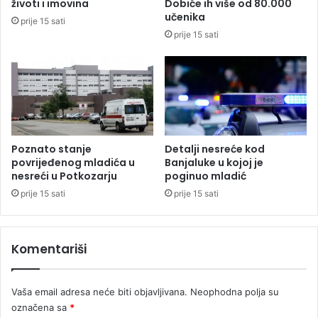
životi i imovina
Dobiće ih više od 80.000
m
b
učenika
prije 15 sati
i
r
prije 15 sati
s
a
l
ć
i
a
o
j
s
n
i
o
s
j
t
n
Poznato stanje
Detalji nesreće kod
e
e
povrijeđenog mladića u
Banjaluke u kojoj je
m
nesreći u Potkozarju
poginuo mladić
z
z
g
prije 15 sati
prije 15 sati
a
o
z
d
a
i
Komentariši
o
,
b
u
i
p
Vaša email adresa neće biti objavljivana.
Neophodna polja su
l
u
označena sa
*
a
ć