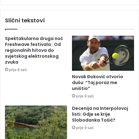
b
N
i
a
l
r
Slični tekstovi
a
o
S
d
t
n
Spektakularna druga noć
e
o
Freshwave festivala : Od
v
j
regionalnih hitova do
a
s
svjetskog elektronskog
n
k
zvuka
d
u
prije 8 sati
i
p
Novak Đoković otvorio
ć
š
dušu: “Taj poraz me
e
t
uništio”
v
i
prije 9 sati
i
n
h
i
Decenija na Interpolovoj
k
R
listi: Gdje se krije
a
S
Slobodanka Tošić?
d
:
prije 9 sati
r
P
o
o