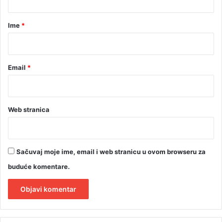
n
a
d
r
Ime
*
i
ć
*
a
u
Email
*
d
a
l
j
i
Web stranica
l
i
V
u
Sačuvaj moje ime, email i web stranicu u ovom browseru za
k
buduće komentare.
a
n
o
v
A
i
l