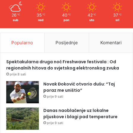
26
35
40
42
37
℃
℃
℃
℃
℃
sub
ned
pon
uto
sri
Popularno
Posljednje
Komentari
Spektakularna druga noć Freshwave festivala : Od
regionalnih hitova do svjetskog elektronskog zvuka
prije 8 sati
Novak Đoković otvorio dušu: “Taj
poraz me uništio”
prije 9 sati
Danas naoblačenje uz lokalne
pljuskove i blagi pad temperature
prije 9 sati