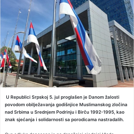
a
n
e
m
a
i
l
U Republici Srpskoj 5. jul proglašen je Danom žalosti
povodom obilježavanja godišnjice Muslimanskog zločina
nad Srbima u Srednjem Podrinju i Birču 1992-1995, kao
znak sjećanja i solidarnosti sa porodicama nastradalih.