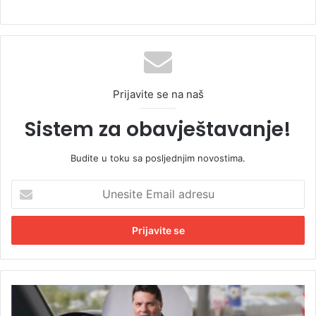
Prijavite se na naš
Sistem za obavještavanje!
Budite u toku sa posljednjim novostima.
U
n
e
s
i
t
e
E
U
m
j