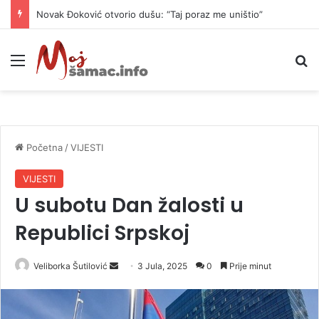
Novak Đoković otvorio dušu: “Taj poraz me uništio”
Meni
P
Početna
/
VIJESTI
VIJESTI
U subotu Dan žalosti u
Republici Srpskoj
Veliborka Šutilović
S
3 Jula, 2025
0
Prije minut
e
n
d