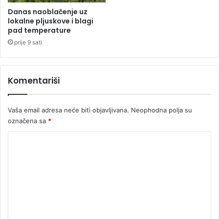
v
s
Danas naoblačenje uz
a
l
lokalne pljuskove i blagi
a
pad temperature
n
prije 9 sati
i
c
i
Komentariši
n
a
z
Vaša email adresa neće biti objavljivana.
Neophodna polja su
a
označena sa
*
h
t
K
j
e
o
v
m
S
e
t
e
n
v
t
a