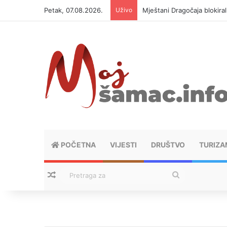
Petak, 07.08.2026.
Uživo
Helikopter ponovo gasi vat
POČETNA
VIJESTI
DRUŠTVO
TURIZA
Nasumični tekstovi
Pretraga
za