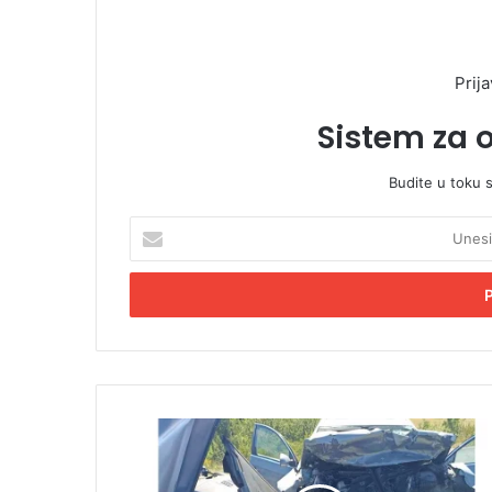
Prija
Sistem za 
Budite u toku 
U
n
e
s
i
t
e
E
m
U
a
U
i
K
l