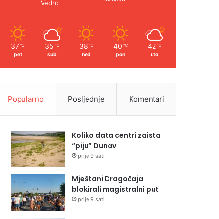
Vedro
37
35
38
40
42
℃
℃
℃
℃
℃
pet
sub
ned
pon
uto
Popularno
Posljednje
Komentari
Koliko data centri zaista
“piju” Dunav
prije 9 sati
Mještani Dragočaja
blokirali magistralni put
prije 9 sati