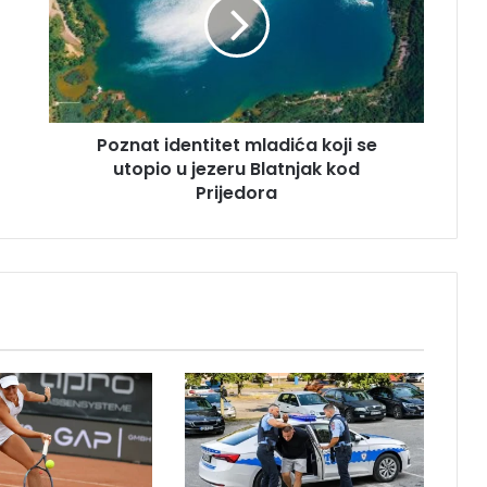
n
a
t
i
d
e
Poznat identitet mladića koji se
n
utopio u jezeru Blatnjak kod
t
i
Prijedora
t
e
t
m
l
a
d
i
ć
a
k
o
j