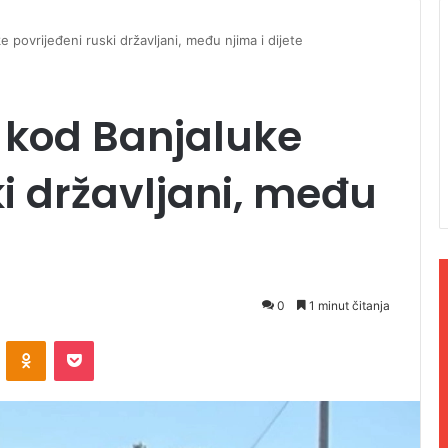
 povrijeđeni ruski državljani, među njima i dijete
i kod Banjaluke
ki državljani, među
0
1 minut čitanja
ontakte
Odnoklassniki
Pocket