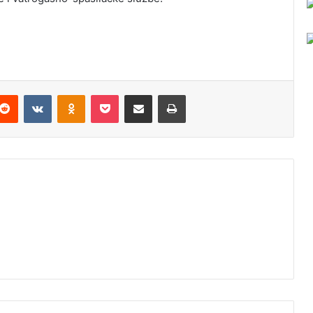
Reddit
VKontakte
Odnoklassniki
Pocket
Podijeli putem Emaila
Odštampaj