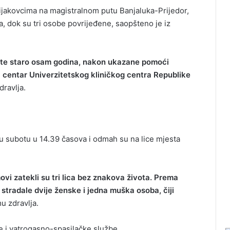
rijakovcima na magistralnom putu Banjaluka-Prijedor,
, dok su tri osobe povrijeđene, saopšteno je iz
jete staro osam godina, nakon ukazane pomoći
 centar Univerzitetskog kliničkog centra Republike
dravlja.
 u subotu u 14.39 časova i odmah su na lice mjesta
i zatekli su tri lica bez znakova života. Prema
stradale dvije ženske i jedna muška osoba, čiji
u zdravlja.
ije i vatrogasno-spasilačke službe.