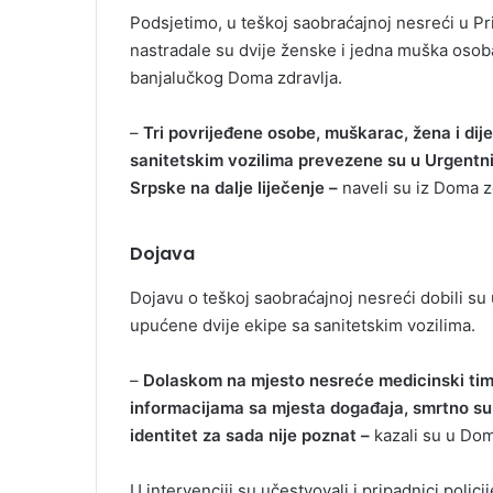
Podsjetimo, u teškoj saobraćajnoj nesreći u P
nastradale su dvije ženske i jedna muška osoba
banjalučkog Doma zdravlja.
–
Tri povrijeđene osobe, muškarac, žena i di
sanitetskim vozilima prevezene su u Urgentni
Srpske na dalje liječenje –
naveli su iz Doma z
Dojava
Dojavu o teškoj saobraćajnoj nesreći dobili su
upućene dvije ekipe sa sanitetskim vozilima.
–
Dolaskom na mjesto nesreće medicinski timov
informacijama sa mjesta događaja, smrtno su 
identitet za sada nije poznat –
kazali su u Dom
U intervenciji su učestvovali i pripadnici polic