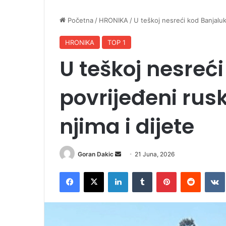
Početna
/
HRONIKA
/
U teškoj nesreći kod Banjaluke
HRONIKA
TOP 1
U teškoj nesreć
povrijeđeni rus
njima i dijete
Goran Dakic
S
21 Juna, 2026
e
Facebook
X
LinkedIn
Tumblr
Pinterest
Reddit
VK
n
d
a
n