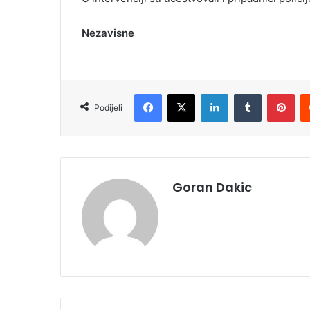
Nezavisne
Facebook
X
LinkedIn
Tumblr
Pinterest
Podijeli
Goran Dakic