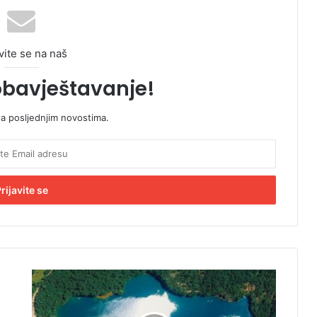
vite se na naš
obavještavanje!
sa posljednjim novostima.
P
o
z