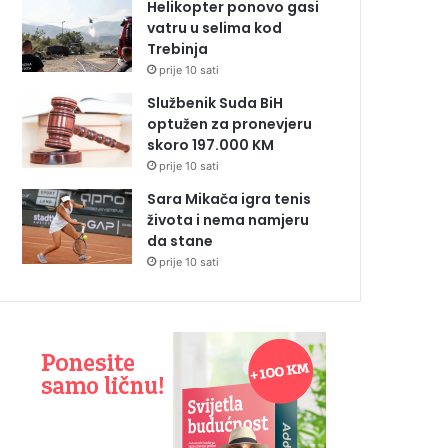
Helikopter ponovo gasi
vatru u selima kod
Trebinja
prije 10 sati
Službenik Suda BiH
optužen za pronevjeru
skoro 197.000 KM
prije 10 sati
Sara Mikača igra tenis
života i nema namjeru
da stane
prije 10 sati