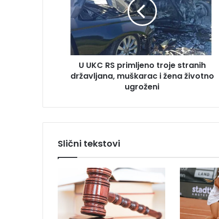
C
a
R
d
S
r
p
e
r
s
i
u
U UKC RS primljeno troje stranih
m
državljana, muškarac i žena životno
l
j
ugroženi
e
n
o
t
r
Slični tekstovi
o
j
e
s
t
r
a
n