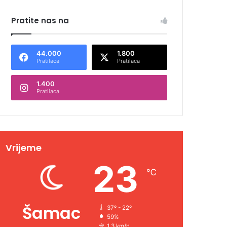
Pratite nas na
44.000
1.800
Pratilaca
Pratilaca
1.400
Pratilaca
Vrijeme
23
℃
Šamac
37º - 22º
59%
1.3 km/h