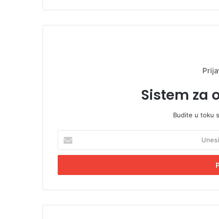
Prija
Sistem za 
Budite u toku 
U
n
e
s
i
t
e
E
m