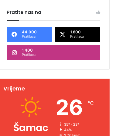
Pratite nas na
44.000
1.800
Pratilaca
Pratilaca
1.400
Pratilaca
Vrijeme
26
℃
Šamac
35º - 23º
44%
2.76 km/h