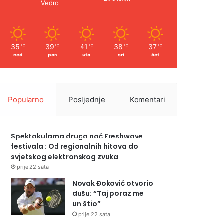
Vedro
35
39
41
38
37
℃
℃
℃
℃
℃
ned
pon
uto
sri
čet
Popularno
Posljednje
Komentari
Spektakularna druga noć Freshwave
festivala : Od regionalnih hitova do
svjetskog elektronskog zvuka
prije 22 sata
Novak Đoković otvorio
dušu: “Taj poraz me
uništio”
prije 22 sata