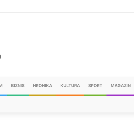
ušu: “Taj poraz me uništio”
M
BIZNIS
HRONIKA
KULTURA
SPORT
MAGAZIN