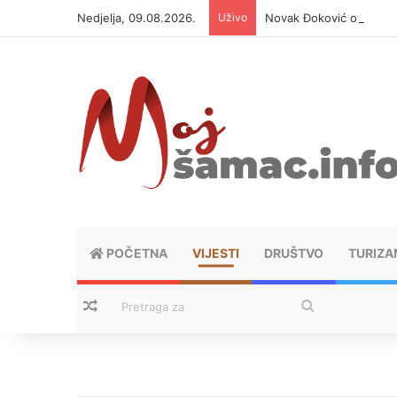
Nedjelja, 09.08.2026.
Uživo
Novak Đoković otvorio d
POČETNA
VIJESTI
DRUŠTVO
TURIZA
Nasumični tekstovi
Pretraga
za