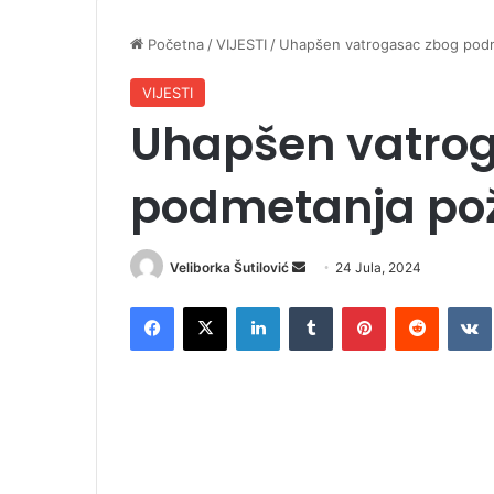
Početna
/
VIJESTI
/
Uhapšen vatrogasac zbog pod
VIJESTI
Uhapšen vatro
podmetanja po
Veliborka Šutilović
S
24 Jula, 2024
e
Facebook
X
LinkedIn
Tumblr
Pinterest
Reddit
VK
n
d
a
n
e
m
a