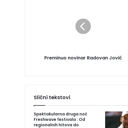
P
a
r
i
e
l
m
a
i
d
n
r
u
e
o
s
n
u
Preminuo novinar Radovan Jović
o
v
i
n
a
r
R
Slični tekstovi
a
d
o
Spektakularna druga noć
v
Freshwave festivala : Od
a
regionalnih hitova do