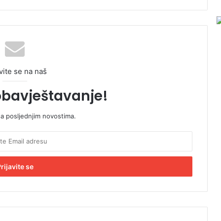
vite se na naš
obavještavanje!
sa posljednjim novostima.