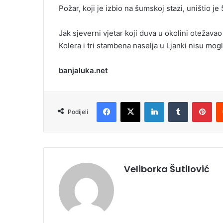
Požar, koji je izbio na šumskoj stazi, uništio 
Jak sjeverni vjetar koji duva u okolini otežava
Kolera i tri stambena naselja u Ljanki nisu mog
banjaluka.net
Facebook
X
LinkedIn
Tumblr
Pinterest
Podijeli
Veliborka Šutilović