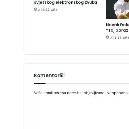
n
svjetskog elektronskog zvuka
J
prije 22 sata
o
v
Novak Đoko
i
“Taj poraz
ć
prije 22 sat
Komentariši
Vaša email adresa neće biti objavljivana.
Neophodna p
K
o
m
e