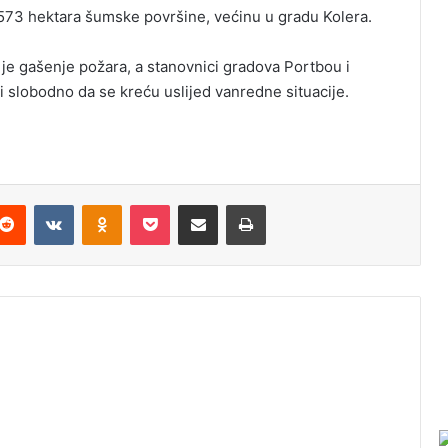
je 573 hektara šumske površine, većinu u gradu Kolera.
o je gašenje požara, a stanovnici gradova Portbou i
li slobodno da se kreću uslijed vanredne situacije.
Reddit
VKontakte
Odnoklassniki
Pocket
Podijeli putem Emaila
Odštampaj