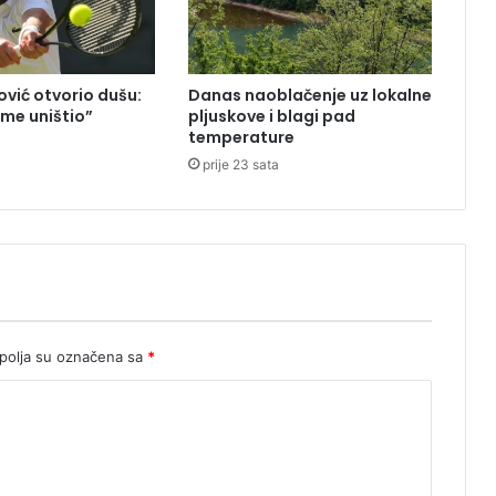
v
a
t
s
vić otvorio dušu:
Danas naoblačenje uz lokalne
k
 me uništio”
pljuskove i blagi pad
e
temperature
a
,
prije 23 sata
d
i
g
n
u
t
i
i
M
olja su označena sa
*
i
G
-
o
v
i