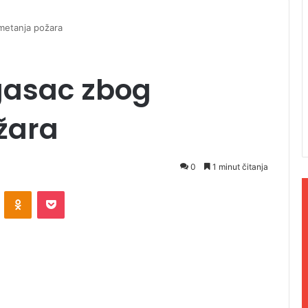
metanja požara
gasac zbog
žara
0
1 minut čitanja
ontakte
Odnoklassniki
Pocket