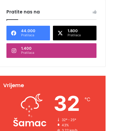
Pratite nas na
44.000
1.800
Pratilaca
Pratilaca
1.400
Pratilaca
Vrijeme
32
℃
Šamac
32º - 25º
43%
3.22 km/h