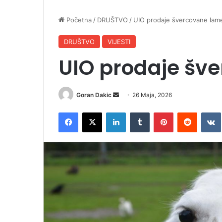
Početna
/
DRUŠTVO
/
UIO prodaje švercovane lam
DRUŠTVO
VIJESTI
UIO prodaje šv
Goran Dakic
S
26 Maja, 2026
e
Facebook
X
LinkedIn
Tumblr
Pinterest
Reddit
VK
n
d
a
n
e
m
a
i
l