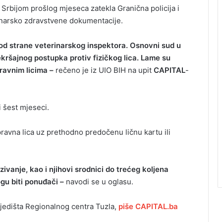
 Srbijom prošlog mjeseca zatekla Granična policija i
inarsko zdravstvene dokumentacije.
 od strane veterinarskog inspektora. Osnovni sud u
ekršajnog postupka protiv fizičkog lica. Lame su
pravnim licima –
rečeno je iz UIO BIH na upit
CAPITAL
-
i šest mjeseci.
 pravna lica uz prethodno predočenu ličnu kartu ili
ivanje, kao i njihovi srodnici do trećeg koljena
gu biti ponuđači –
navodi se u oglasu.
sjedišta Regionalnog centra Tuzla,
piše CAPITAL.ba