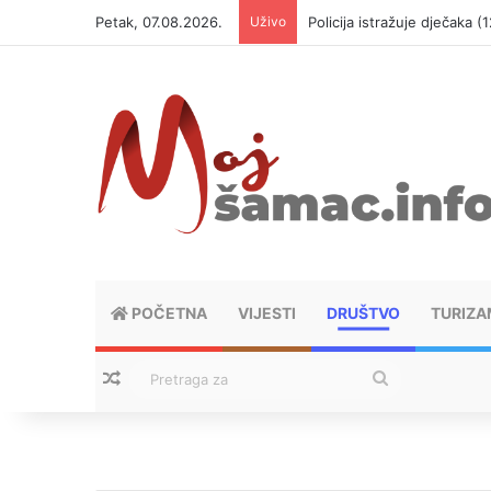
Petak, 07.08.2026.
Uživo
Policija istražuje dječaka 
POČETNA
VIJESTI
DRUŠTVO
TURIZA
Nasumični tekstovi
Pretraga
za