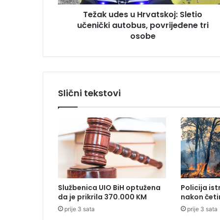
s
u
Težak udes u Hrvatskoj: Sletio
u
učenički autobus, povrijeđene tri
H
r
osobe
v
a
t
s
k
Slični tekstovi
o
j
:
S
l
e
t
i
o
Službenica UIO BiH optužena
Policija is
u
da je prikrila 370.000 KM
nakon četi
č
prije 3 sata
prije 3 sata
e