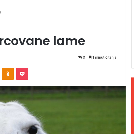
e
ercovane lame
0
1 minut čitanja
ontakte
Odnoklassniki
Pocket