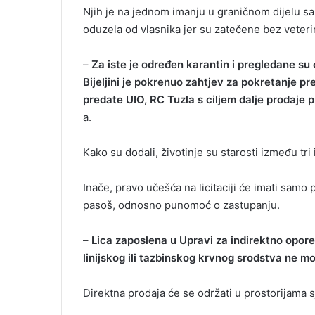
Njih je na jednom imanju u graničnom dijelu sa
oduzela od vlasnika jer su zatečene bez veter
–
Za iste je određen karantin i pregledane su
Bijeljini je pokrenuo zahtjev za pokretanje pr
predate UIO, RC Tuzla s ciljem dalje prodaje 
a.
Kako su dodali, životinje su starosti između tri 
Inače, pravo učešća na licitaciji će imati samo
pasoš, odnosno punomoć o zastupanju.
–
Lica zaposlena u Upravi za indirektno oporez
linijskog ili tazbinskog krvnog srodstva ne mo
Direktna prodaja će se održati u prostorijama 