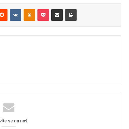
Reddit
VKontakte
Odnoklassniki
Pocket
Podijeli putem Emaila
Odštampaj
vite se na naš