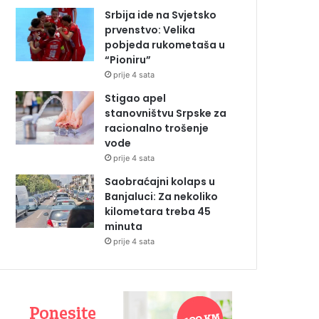
Srbija ide na Svjetsko
prvenstvo: Velika
pobjeda rukometaša u
“Pioniru”
prije 4 sata
Stigao apel
stanovništvu Srpske za
racionalno trošenje
vode
prije 4 sata
Saobraćajni kolaps u
Banjaluci: Za nekoliko
kilometara treba 45
minuta
prije 4 sata