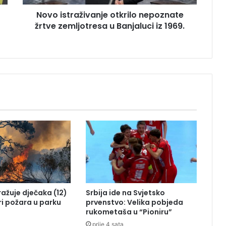
a
Novo istraživanje otkrilo nepoznate
ž
žrtve zemljotresa u Banjaluci iz 1969.
i
v
a
n
j
e
o
t
k
r
i
l
o
n
e
p
tražuje dječaka (12)
Srbija ide na Svjetsko
o
ri požara u parku
prvenstvo: Velika pobjeda
z
rukometaša u “Pioniru”
n
prije 4 sata