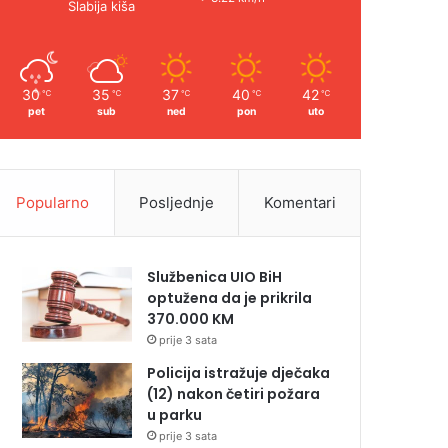
Slabija kiša
30
35
37
40
42
℃
℃
℃
℃
℃
pet
sub
ned
pon
uto
Popularno
Posljednje
Komentari
Službenica UIO BiH
optužena da je prikrila
370.000 KM
prije 3 sata
Policija istražuje dječaka
(12) nakon četiri požara
u parku
prije 3 sata