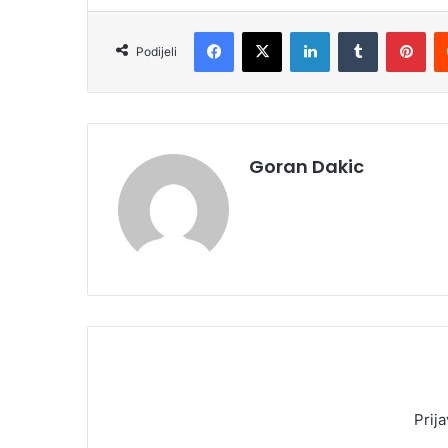
Facebook
X
LinkedIn
Tumblr
Pinterest
Podijeli
Goran Dakic
Prija