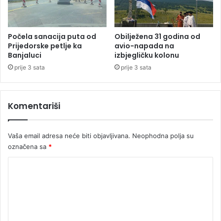
d
m
o
m
Počela sanacija puta od
Obilježena 31 godina od
m
Prijedorske petlje ka
avio-napada na
Banjaluci
izbjegličku kolonu
j
e
prije 3 sata
prije 3 sata
s
e
c
Komentariši
u
t
r
Vaša email adresa neće biti objavljivana.
Neophodna polja su
u
označena sa
*
d
n
K
o
o
ć
e
m
e