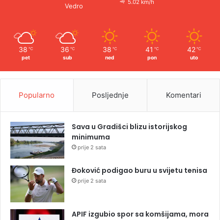
5.02 km/h
Vedro
38
36
38
41
42
℃
℃
℃
℃
℃
pet
sub
ned
pon
uto
Popularno
Posljednje
Komentari
Sava u Gradišci blizu istorijskog
minimuma
prije 2 sata
Đoković podigao buru u svijetu tenisa
prije 2 sata
APIF izgubio spor sa komšijama, mora