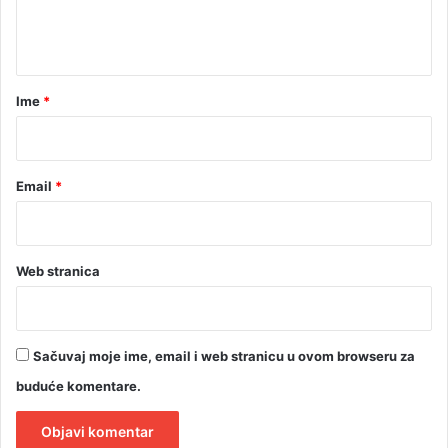
n
t
a
r
Ime
*
*
Email
*
Web stranica
Sačuvaj moje ime, email i web stranicu u ovom browseru za
buduće komentare.