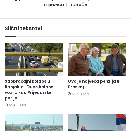
a
mjesecu trudnoće
a
p
s
a
t
o
u
Slični tekstovi
u
p
k
i
u
l
ć
a
a
u
n
m
e
a
č
e
Saobraćajni kolaps u
Ovo je najveća penzija u
v
Banjaluci: Duge kolone
Srpskoj
a
vozila kod Prijedorske
prije 3 sata
n
petlje
j
prije 3 sata
u
u
s
e