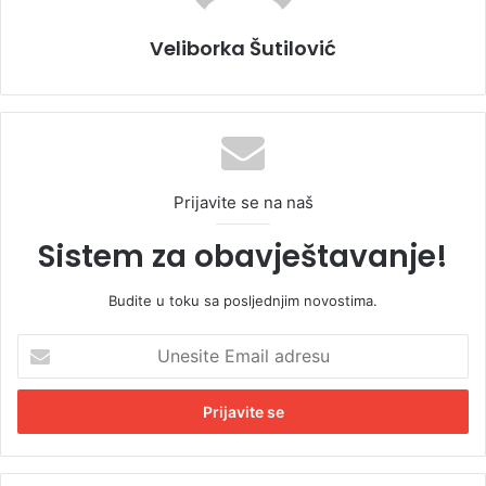
Veliborka Šutilović
Prijavite se na naš
Sistem za obavještavanje!
Budite u toku sa posljednjim novostima.
U
n
e
s
i
t
e