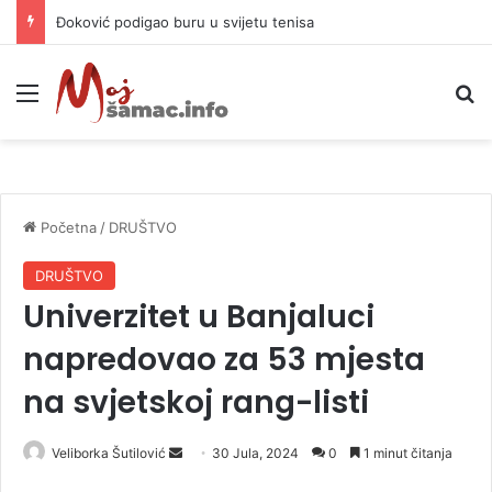
APIF izgubio spor sa komšijama, mora platiti 10.000 KM
Meni
P
Početna
/
DRUŠTVO
DRUŠTVO
Univerzitet u Banjaluci
napredovao za 53 mjesta
na svjetskoj rang-listi
Veliborka Šutilović
S
30 Jula, 2024
0
1 minut čitanja
e