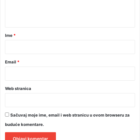
n
t
a
r
Ime
*
*
Email
*
Web stranica
Sačuvaj moje ime, email i web stranicu u ovom browseru za
buduće komentare.