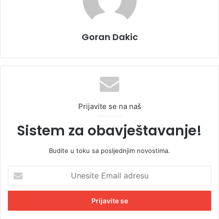
Goran Dakic
Prijavite se na naš
Sistem za obavještavanje!
Budite u toku sa posljednjim novostima.
U
n
e
s
i