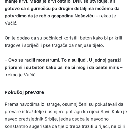
manje krvi. Mada je krvi ostalo, DNK se utvrđuje, ali
gotovo sa sigurnošću po drugim detaljima možemo da
potvrdimo da je reč o gospodinu Nešoviću –
rekao je
Vučić.
On je dodao da su počinioci koristili beton kako bi prikrili
tragove i spriječili pse tragače da nanjuše tijelo.
–
Ovo su radili monstrumi. To nisu ljudi. U jednoj garaži
pripremili su beton kako psi ne bi mogli da osete miris –
rekao je Vučić.
Pokušaj prevare
Prema navodima iz istrage, osumnjičeni su pokušavali da
prevare istražitelje i usmjere potragu ka rijeci Savi. Kako je
naveo predsjednik Srbije, jedna osoba je navodno
konstantno sugerisala da tijelo treba tražiti u rijeci, ne bi li