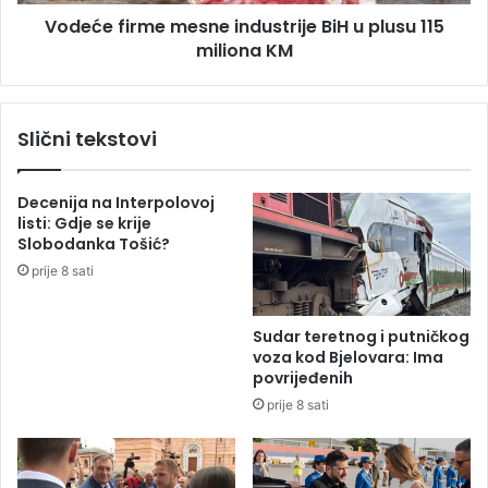
s
r
Vodeće firme mesne industrije BiH u plusu 115
u
m
B
miliona KM
e
e
m
ć
e
i
s
Slični tekstovi
r
n
o
e
v
i
Decenija na Interpolovoj
i
n
listi: Gdje se krije
ć
d
Slobodanka Tošić?
u
u
prije 8 sati
s
t
r
Sudar teretnog i putničkog
i
voza kod Bjelovara: Ima
j
povrijeđenih
e
prije 8 sati
B
i
H
u