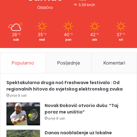
5.59 km/h
Oblačno
28
35
40
42
37
℃
℃
℃
℃
℃
sub
ned
pon
uto
sri
Popularno
Posljednje
Komentari
Spektakularna druga noć Freshwave festivala : Od
regionalnih hitova do svjetskog elektronskog zvuka
prije 8 sati
Novak Đoković otvorio dušu: “Taj
poraz me uništio”
prije 8 sati
Danas naoblačenje uz lokalne