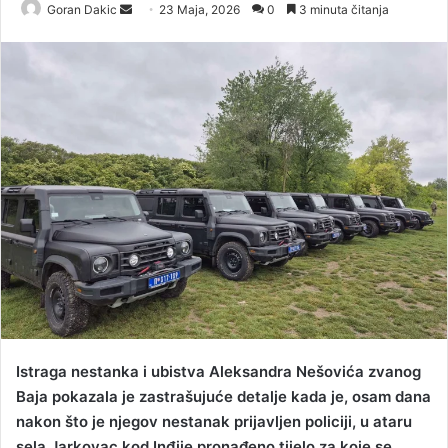
Goran Dakic
S
23 Maja, 2026
0
3 minuta čitanja
e
n
d
a
n
e
m
a
i
l
Istraga nestanka i ubistva Aleksandra Nešovića zvanog
Baja pokazala je zastrašujuće detalje kada je, osam dana
nakon što je njegov nestanak prijavljen policiji, u ataru
sela Jarkovac kod Inđije pronađeno tijelo za koje se