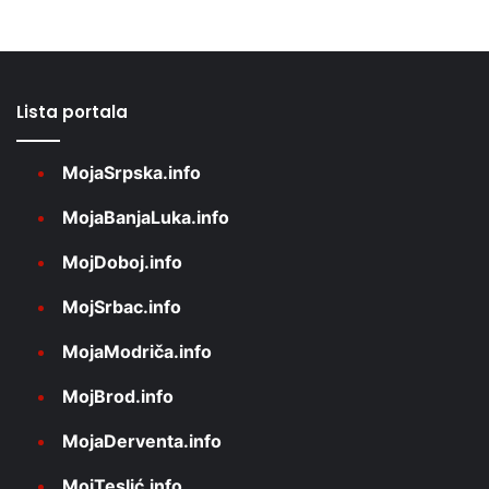
Lista portala
MojaSrpska.info
MojaBanjaLuka.info
MojDoboj.info
MojSrbac.info
MojaModriča.info
MojBrod.info
MojaDerventa.info
MojTeslić.info