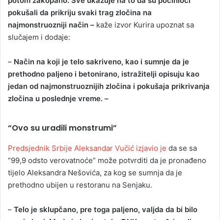
potom zakopano. Sve ukazuje na to da su počinioci
pokušali da prikriju svaki trag zločina na
najmonstruozniji način –
kaže izvor Kurira upoznat sa
slučajem i dodaje:
–
Način na koji je telo sakriveno, kao i sumnje da je
prethodno paljeno i betonirano, istražitelji opisuju kao
jedan od najmonstruoznijih zločina i pokušaja prikrivanja
zločina u poslednje vreme. –
“Ovo su uradili monstrumi”
Predsjednik Srbije Aleksandar Vučić izjavio je
da se sa
“99,9 odsto verovatnoće” može potvrditi da je pronađeno
tijelo Aleksandra Nešovića, za kog se sumnja da je
prethodno ubijen u restoranu na Senjaku.
–
Telo je sklupčano, pre toga paljeno, valjda da bi bilo