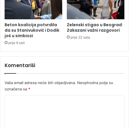
p
l
u
s
Beton koalicija potvrdila
Zelenski stigao u Beograd:
u
da su Stanivuković i Dodik
Zakazani važni razgovori
1
još u simbiozi
prije 22 sata
1
prije 9 sati
5
m
i
Komentariši
l
i
o
Vaša email adresa neće biti objavljivana.
Neophodna polja su
n
označena sa
*
a
K
K
M
o
m
e