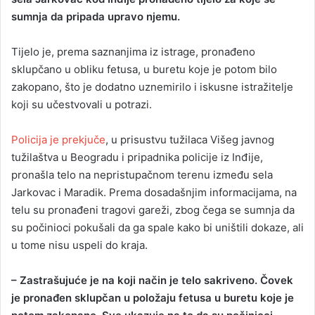
sumnja da pripada upravo njemu.
Tijelo je, prema saznanjima iz istrage, pronađeno
sklupčano u obliku fetusa, u buretu koje je potom bilo
zakopano, što je dodatno uznemirilo i iskusne istražitelje
koji su učestvovali u potrazi.
Policija je prekjuče
, u prisustvu tužilaca Višeg javnog
tužilaštva u Beogradu i pripadnika policije iz Inđije,
pronašla telo na nepristupačnom terenu između sela
Jarkovac i Maradik. Prema dosadašnjim informacijama, na
telu su pronađeni tragovi gareži, zbog čega se sumnja da
su počinioci pokušali da ga spale kako bi uništili dokaze, ali
u tome nisu uspeli do kraja.
– Zastrašujuće je na koji način je telo sakriveno. Čovek
je pronađen sklupčan u položaju fetusa u buretu koje je