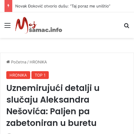
Novak Đoković otvorio dušu: “Taj poraz me uništio”
Meni
P
Početna
/
HRONIKA
HRONIKA
TOP 1
Uznemirujući detalji u
slučaju Aleksandra
Nešovića: Paljen pa
zabetoniran u buretu