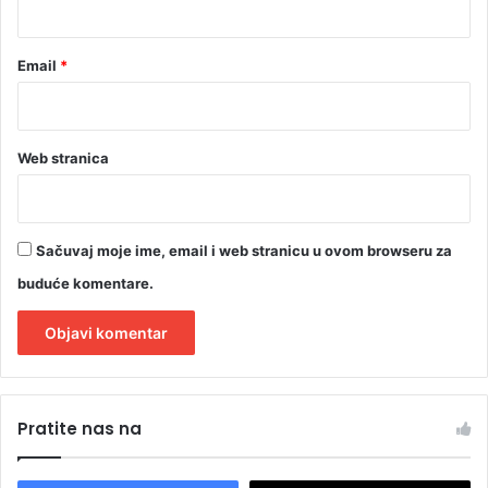
Email
*
Web stranica
Sačuvaj moje ime, email i web stranicu u ovom browseru za
buduće komentare.
A
l
Pratite nas na
t
e