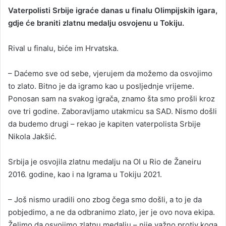
Vaterpolisti Srbije igraće danas u finalu Olimpijskih igara,
gdje će braniti zlatnu medalju osvojenu u Tokiju.
Rival u finalu, biće im Hrvatska.
– Daćemo sve od sebe, vjerujem da možemo da osvojimo
to zlato. Bitno je da igramo kao u posljednje vrijeme.
Ponosan sam na svakog igrača, znamo šta smo prošli kroz
ove tri godine. Zaboravljamo utakmicu sa SAD. Nismo došli
da budemo drugi – rekao je kapiten vaterpolista Srbije
Nikola Јakšić.
Srbija je osvojila zlatnu medalju na OI u Rio de Žaneiru
2016. godine, kao i na Igrama u Tokiju 2021.
– Јoš nismo uradili ono zbog čega smo došli, a to je da
pobjedimo, a ne da odbranimo zlato, jer je ovo nova ekipa.
Želimo da osvojimo zlatnu medalju – nije važno protiv koga