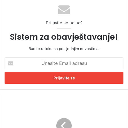
Prijavite se na naš
Sistem za obavještavanje!
Budite u toku sa posljednjim novostima.
U
n
e
s
i
t
e
E
T
m
e
a
š
i
k
l
a