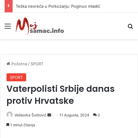
Teška nesreća u Potkozarju: Poginuo mladić
Meni
P
Početna
/
SPORT
SPORT
Vaterpolisti Srbije danas
protiv Hrvatske
Veliborka Šutilović
S
11 Augusta, 2024
0
e
1 minut čitanja
n
d