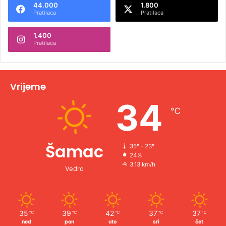
44.000
1.800
r
Pratilaca
Pratilaca
n
1.400
a
Pratilaca
t
i
v
Vrijeme
e
34
℃
:
Šamac
35º - 23º
24%
3.13 km/h
Vedro
35
39
42
37
37
℃
℃
℃
℃
℃
ned
pon
uto
sri
čet