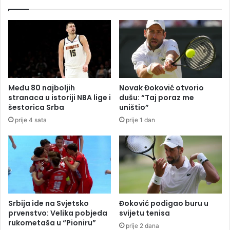
r
t
a
i
:
n
P
i
o
z
g
a
i
s
n
t
Među 80 najboljih
Novak Đoković otvorio
u
o
stranaca u istoriji NBA lige i
dušu: “Taj poraz me
o
k
šestorica Srba
uništio”
m
u
prije 4 sata
prije 1 dan
o
t
o
c
i
k
l
i
Srbija ide na Svjetsko
Đoković podigao buru u
s
prvenstvo: Velika pobjeda
svijetu tenisa
t
rukometaša u “Pioniru”
prije 2 dana