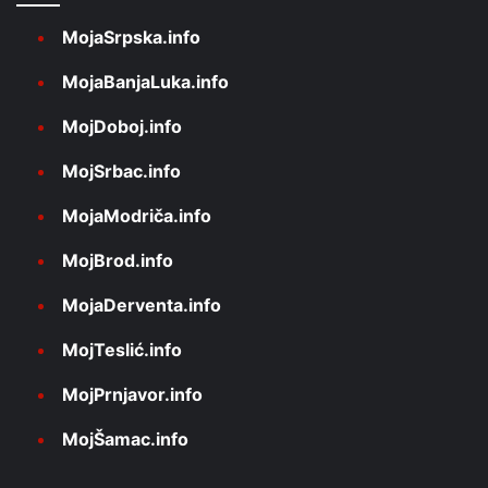
MojaSrpska.info
MojaBanjaLuka.info
MojDoboj.info
MojSrbac.info
MojaModriča.info
MojBrod.info
MojaDerventa.info
MojTeslić.info
MojPrnjavor.info
MojŠamac.info