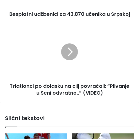
r
n
e
i
s
Besplatni udžbenici za 43.870 učenika u Srpskoj
u
u
d
ž
T
b
r
e
i
n
a
i
t
c
l
i
o
z
n
a
c
Triatlonci po dolasku na cilj povraćali: “Plivanje
4
i
3
u Seni odvratno..” (VIDEO)
p
.
o
8
d
7
o
Slični tekstovi
0
l
u
a
č
s
e
k