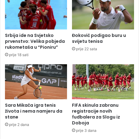
n
u
i
n
k
a
a
c
u
i
Srbija ide na Svjetsko
Đoković podigao buru u
S
l
prvenstvo: Velika pobjeda
svijetu tenisa
r
j
rukometaša u “Pioniru”
prije 22 sata
p
p
prije 18 sati
s
o
k
v
o
r
j
a
ć
a
l
i
Sara Mikača igra tenis
FIFA skinula zabranu
:
života i nema namjeru da
registracije novih
“
stane
fudbalera za Slogu iz
Doboja
P
prije 2 dana
l
prije 3 dana
i