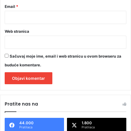
(
Email
*
V
I
D
E
Web stranica
O
)
Sačuvaj moje ime, email i web stranicu u ovom browseru za
buduće komentare.
A
l
Pratite nas na
t
e
44.000
1.800
r
Pratilaca
Pratilaca