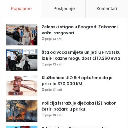
Popularno
Posljednje
Komentari
Zelenski stigao u Beograd: Zakazani
važni razgovori
prije 13 sati
Šta od voća smijete unijeti u Hrvatsku
iz BiH: Kazne mogu dostići 13.260 evra
prije 13 sati
Službenica UIO BiH optužena da je
prikrila 370.000 KM
prije 17 sati
Policija istražuje dječaka (12) nakon
četiri požara u parku
prije 18 sati