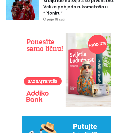
Srbija ide na Svjetsko prvenstvo:
Velika pobjeda rukometaša u
“Pioniru”
prije 18 sati