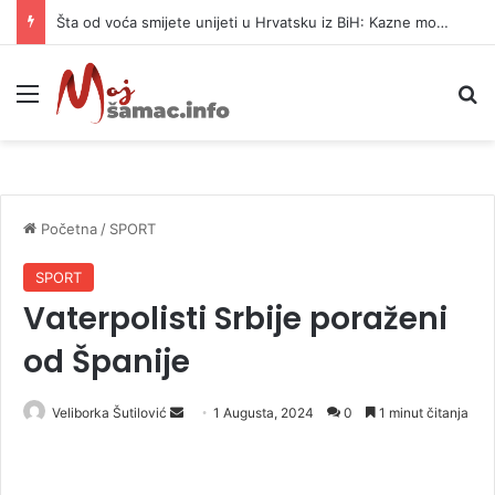
Šta od voća smijete unijeti u Hrvatsku iz BiH: Kazne mogu dostići 13.260 evra
Meni
P
Početna
/
SPORT
SPORT
Vaterpolisti Srbije poraženi
od Španije
Veliborka Šutilović
S
1 Augusta, 2024
0
1 minut čitanja
e
n
d