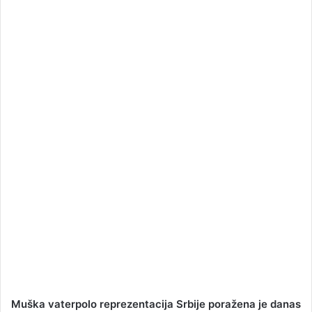
a
n
e
m
a
i
l
Muška vaterpolo reprezentacija Srbije poražena je danas