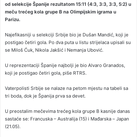
od selekcije Španije rezultatom 15:11 (4:3, 3:3, 3:3, 5:2) u
meču trećeg kola grupe B na Olimpijskim igrama u
Parizu.
Najefikasniji u selekciji Srbije bio je Dušan Mandić, koji je
postigao četiri gola. Po dva puta u listu strijelaca upisali su
se Miloš Ćuk, Nikola Јakšić i Nemanja Ubović.
U reprezentaciji Španije najbolji je bio Alvaro Granados,
koji je postigao četiri gola, piše RTRS.
Vaterpolisti Srbije se nalaze na petom mjestu na tabeli sa
tri boda, dok je Španija prva sa devet.
U preostalim mečevima trećeg kola grupe B kasnije danas
sastaće se: Francuska – Australija (15) i Mađarska – Јapan
(21.05).