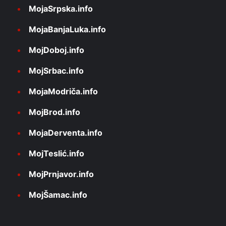
MojaSrpska.info
MojaBanjaLuka.info
MojDoboj.info
MojSrbac.info
MojaModriča.info
MojBrod.info
MojaDerventa.info
MojTeslić.info
MojPrnjavor.info
MojŠamac.info