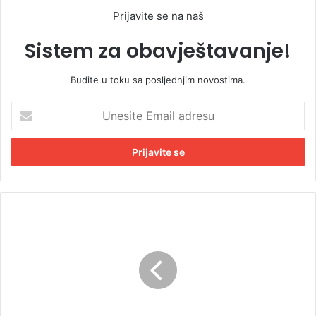
Prijavite se na naš
Sistem za obavještavanje!
Budite u toku sa posljednjim novostima.
U
n
e
s
i
t
e
E
B
m
e
a
s
i
p
l
l
a
a
d
t