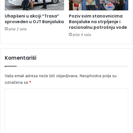
c
i
j
Uhapšeni u akciji “Trasa”
Poziv svim stanovnicima
u
sproveden u OJT Banjaluka
Banjaluke na strpljenje i
p
racionalnu potrošnju vode
prije 2 sata
r
prije 4 sata
e
d
s
Komentariši
j
e
d
Vaša email adresa neće biti objavljivana.
Neophodna polja su
n
označena sa
*
i
k
K
a
S
o
D
m
S
e
-
a
n
u