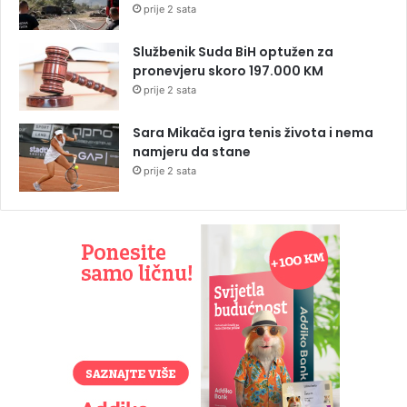
prije 2 sata
Službenik Suda BiH optužen za
pronevjeru skoro 197.000 KM
prije 2 sata
Sara Mikača igra tenis života i nema
namjeru da stane
prije 2 sata