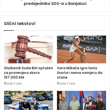
v
predsjednika SDS-a u Banjaluci
i
o
ć
p
p
o
o
Slični tekstovi
d
d
n
n
i
i
o
o
o
o
s
s
t
t
a
a
v
v
Službenik Suda BiH optužen
Sara Mikača igra tenis
k
k
za pronevjeru skoro
života i nema namjeru da
u
u
197.000 KM
stane
n
prije 2 sata
prije 2 sata
a
f
u
n
k