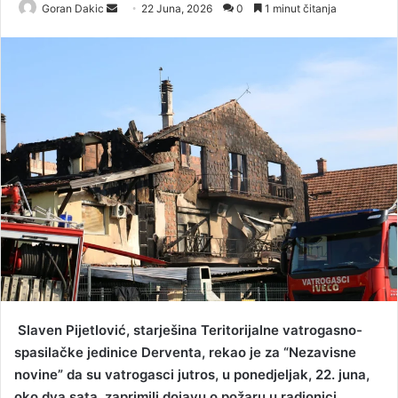
Goran Dakic
S
22 Juna, 2026
0
1 minut čitanja
e
n
d
a
n
e
m
a
i
l
Slaven Pijetlović, starješina Teritorijalne vatrogasno-
spasilačke jedinice Derventa, rekao je za “Nezavisne
novine” da su vatrogasci jutros, u ponedjeljak, 22. juna,
oko dva sata, zaprimili dojavu o požaru u radionici