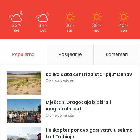
33
38
36
38
40
℃
℃
℃
℃
℃
čet
pet
sub
ned
pon
Popularno
Posljednje
Komentari
Koliko data centri zaista “piju” Dunav
prije 46 minuta
Mještani Dragočaja blokirali
magistralni put
prije 55 minuta
Helikopter ponovo gasi vatru u selima
kod Trebinja