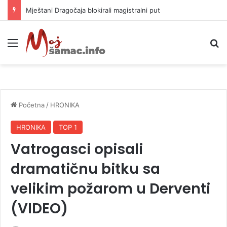
Helikopter ponovo gasi vatru u selima kod Trebinja
Meni
P
Početna
/
HRONIKA
HRONIKA
TOP 1
Vatrogasci opisali
dramatičnu bitku sa
velikim požarom u Derventi
(VIDEO)