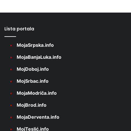
Lista portala
MojaSrpska.info
MojaBanjaLuka.info
MojDoboj.info
MojSrbac.info
MojaModriča.info
MojBrod.info
MojaDerventa.info
MojTeslić.info