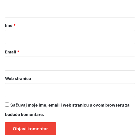
t
B
a
a
n
r
Ime
*
j
a
*
l
u
Email
*
c
i
Web stranica
Sačuvaj moje ime, email i web stranicu u ovom browseru za
buduće komentare.
A