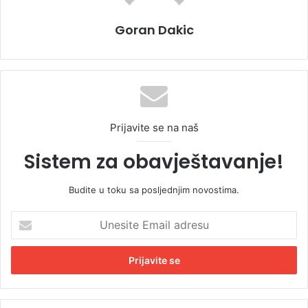
Goran Dakic
Prijavite se na naš
Sistem za obavještavanje!
Budite u toku sa posljednjim novostima.
U
n
e
s
i
t
e