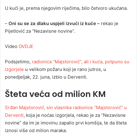
U kući je, prema njegovim riječima, bilo četvoro ukućana.
–
Oni su se za dlaku uspjeli izvući iz kuće –
rekao je
Pijetlović za “Nezavisne novine”.
Video
OVDJE
Podsjetimo,
radionica “Majstorović”, ali i kuća, potpuno su
izgorjele
u velikom požaru koji je rano jutros, u
ponedjeljak, 22. juna, izbio u Derventi.
Šteta veća od milion KM
Srđan Majstorović, sin vlasnika radionice “Majstorović” u
Derventi
, koja je noćas izgorjela, rekao je za “Nezavisne
novine” da im je imovinu zapalio prvi komšija, te da šteta
iznosi više od milion maraka.