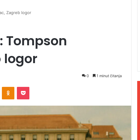
c, Zagreb logor
: Tompson
 logor
0
1 minut čitanja
ontakte
Odnoklassniki
Pocket