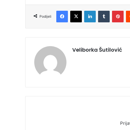
Facebook
X
LinkedIn
Tumblr
Pinterest
Podijeli
Veliborka Šutilović
Prija