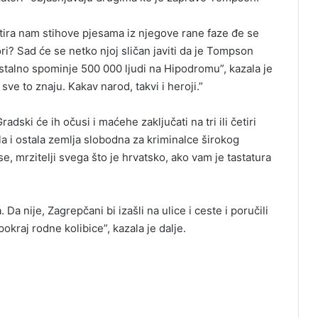
itira nam stihove pjesama iz njegove rane faze đe se
i? Sad će se netko njoj sličan javiti da je Tompson
ji stalno spominje 500 000 ljudi na Hipodromu”, kazala je
 sve to znaju. Kakav narod, takvi i heroji.”
dski će ih očusi i maćehe zaključati na tri ili četiri
bila i ostala zemlja slobodna za kriminalce širokog
e se, mrzitelji svega što je hrvatsko, ako vam je tastatura
Da nije, Zagrepčani bi izašli na ulice i ceste i poručili
pokraj rodne kolibice”, kazala je dalje.