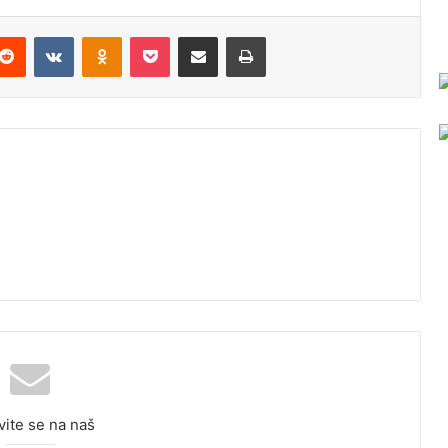
Reddit
VKontakte
Odnoklassniki
Pocket
Podijeli putem Emaila
Odštampaj
vite se na naš