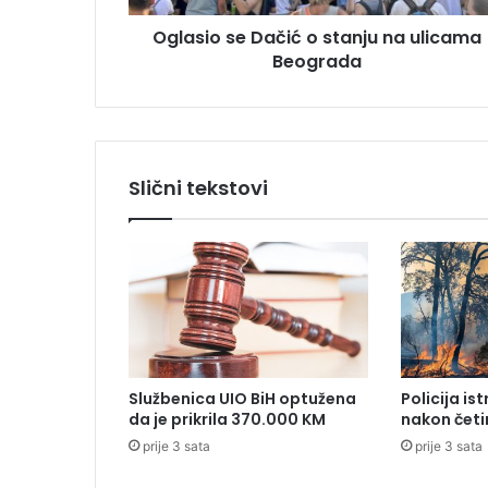
e
u
Oglasio se Dačić o stanju na ulicama
D
Beograda
a
č
i
ć
o
s
Slični tekstovi
t
a
n
j
u
n
a
u
l
Službenica UIO BiH optužena
Policija is
i
da je prikrila 370.000 KM
nakon četi
c
prije 3 sata
prije 3 sata
a
m