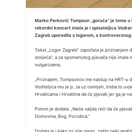
Marko Perković Tompson „goruća” je tema u 
rekordni koncert imala je i spisateljica Vedr
Zagreb uporedila s logorom, a kontroverznog
Tekst „Logor Zagreb” započela je priznanjem d
stoljeća”, a za spomenutog pjevača nije imala 
vulgarizama.
„Priznajem, Tompsonov me nastup na HRT-u dub
Voditeljica mu je p…la uz osmijeh, treba to uvj
Hrvaticama i Hrvatima da će pjevati jer ga je na
Potom je dodala: „Neće valjda reći da će pjevati
Domovina, Bog, Porodica.”
Dodala je i kako joj nije jasno „zašto neki ana