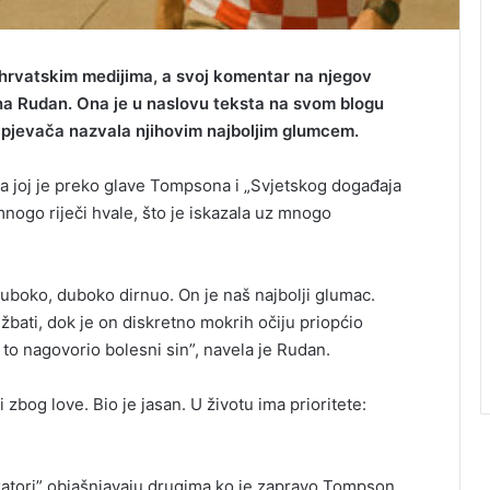
hrvatskim medijima, a svoj komentar na njegov
ana Rudan. Ona je u naslovu teksta na svom blogu
 pjevača nazvala njihovim najboljim glumcem.
a joj je preko glave Tompsona i „Svjetskog događaja
mnogo riječi hvale, što je iskazala uz mnogo
oko, duboko dirnuo. On je naš najbolji glumac.
ežbati, dok je on diskretno mokrih očiju priopćio
 to nagovorio bolesni sin”, navela je Rudan.
 zbog love. Bio je jasan. U životu ima prioritete:
lizatori” objašnjavaju drugima ko je zapravo Tompson.