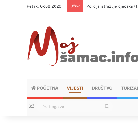
Petak, 07.08.2026.
Uživo
Policija istražuje dječaka 
POČETNA
VIJESTI
DRUŠTVO
TURIZA
Nasumični tekstovi
Pretraga
za