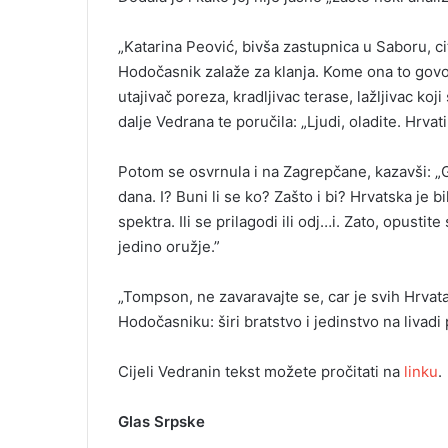
„Katarina Peović, bivša zastupnica u Saboru, c
Hodočasnik zalaže za klanja. Kome ona to govor
utajivač poreza, kradljivac terase, lažljivac ko
dalje Vedrana te poručila: „Ljudi, oladite. Hrvati
Potom se osvrnula i na Zagrepčane, kazavši: „Gra
dana. I? Buni li se ko? Zašto i bi? Hrvatska je 
spektra. Ili se prilagodi ili odj…i. Zato, opustit
jedino oružje.”
„Tompson, ne zavaravajte se, car je svih Hrvata. 
Hodočasniku: širi bratstvo i jedinstvo na livadi 
Cijeli Vedranin tekst možete pročitati na
linku
.
Glas Srpske