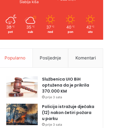
Slabija kiša
30
35
37
40
42
℃
℃
℃
℃
℃
pet
sub
ned
pon
uto
Popularno
Posljednje
Komentari
Službenica UIO BiH
optužena da je prikrila
370.000 KM
prije 3 sata
Policija istražuje dječaka
(12) nakon četiri požara
u parku
prije 3 sata