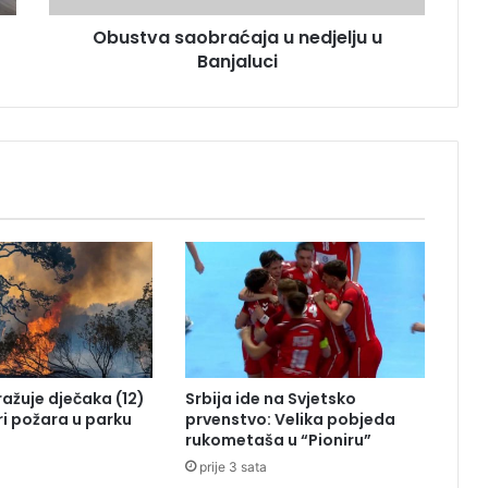
a
Obustva saobraćaja u nedjelju u
o
Banjaluci
b
r
a
ć
a
j
a
u
n
e
d
j
e
l
j
tražuje dječaka (12)
Srbija ide na Svjetsko
u
ri požara u parku
prvenstvo: Velika pobjeda
u
rukometaša u “Pioniru”
B
prije 3 sata
a