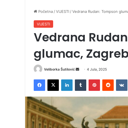
Početna
/
VIJESTI
/
Vedrana Rudan: Tompson gluma
VIJESTI
Vedrana Rudan
glumac, Zagreb
Veliborka Šutilović
S
4 Jula, 2025
e
Facebook
X
LinkedIn
Tumblr
Pinterest
Reddit
VK
n
d
a
n
e
m
a