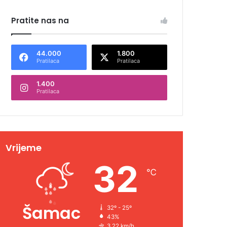
Pratite nas na
44.000
1.800
Pratilaca
Pratilaca
1.400
Pratilaca
Vrijeme
32
℃
Šamac
32º - 25º
43%
3.22 km/h