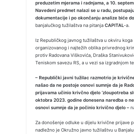
preduzetim mjerama i radnjama, a 10. septemb
Navedeni predmet nalazi se u radu, postupaju
dokumentacije i po okončanju analize biće d
banjalučkog tužilaštva na pitanja
CAPITAL
-a.
Iz Republičkog javnog tužilaštva u okviru koga 
organizovanog i najtežih oblika privrednog kri
protiv Radovana Viškovića, Draška Stanivuković
Teniskom savezu RS, a u vezi sa izgradnjom te
– Republički javni tužilac razmotrio je krivič
našao da ne postoje osnovi sumnje da je Rad
prijavama učinio krivčno djelo ‘zloupotreba sl
oktobra 2023. godine donesena naredba o nesp
osnovi sumnje da je počinio krivično djelo –
na
Za donošenje odluke u dijelu krivične prijave pr
nadležno je Okružno javno tužilaštvu u Banjal