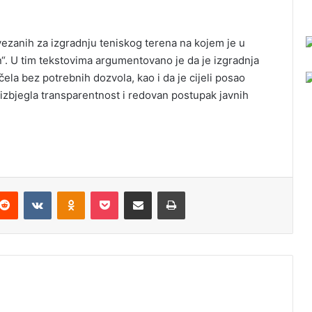
vezanih za izgradnju teniskog terena na kojem je u
“. U tim tekstovima argumentovano je da je izgradnja
ela bez potrebnih dozvola, kao i da je cijeli posao
izbjegla transparentnost i redovan postupak javnih
Reddit
VKontakte
Odnoklassniki
Pocket
Podijeli putem Emaila
Odštampaj