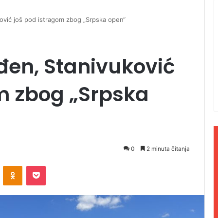
ović još pod istragom zbog „Srpska open“
đen, Stanivuković
m zbog „Srpska
0
2 minuta čitanja
ontakte
Odnoklassniki
Pocket