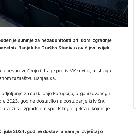
ođen je sumnje za nezakonitosti prilikom izgradnje
načelnik Banjaluke Draško Stanivuković još uvijek
u o nesprovođenju istrage protiv Viškovića, a istragu
žnom tužilaštvu Banjaluka.
o odjeljenje za suzbijanje korupcije, organizovanog i
bra 2023. godine dostavilo na postupanje krivičnu
ca u vezi sa izgradnjom sportskog objekta u kojem je
. jula 2024. godine dostavila nam je izvještaj o