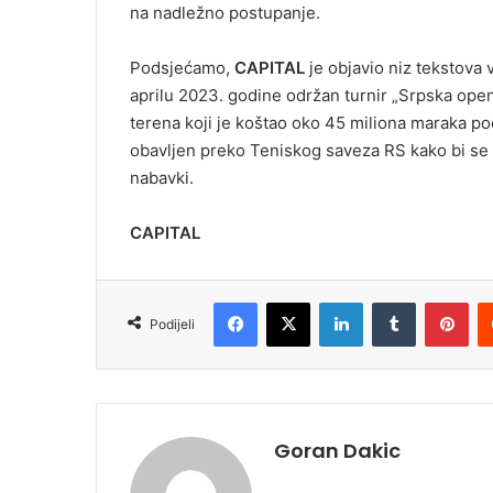
na nadležno postupanje.
Podsjećamo,
CAPITAL
je objavio niz tekstova 
aprilu 2023. godine održan turnir „Srpska open
terena koji je koštao oko 45 miliona maraka poč
obavljen preko Teniskog saveza RS kako bi se 
nabavki.
CAPITAL
Facebook
X
LinkedIn
Tumblr
Pinterest
Podijeli
Goran Dakic