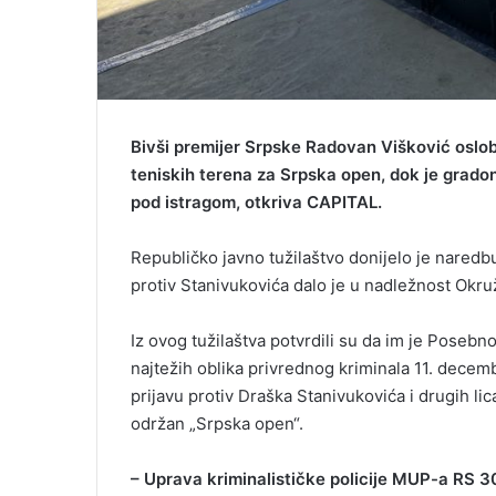
Bivši premijer Srpske Radovan Višković oslob
teniskih terena za Srpska open, dok je grado
pod istragom, otkriva CAPITAL.
Republičko javno tužilaštvo donijelo je naredb
protiv Stanivukovića dalo je u nadležnost Okru
Iz ovog tužilaštva potvrdili su da im je Posebn
najtežih oblika privrednog kriminala 11. decem
prijavu protiv Draška Stanivukovića i drugih li
održan „Srpska open“.
– Uprava kriminalističke policije MUP-a RS 30