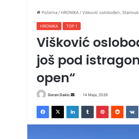
Početna
/
HRONIKA
/
Višković oslobođen, Stanivuk
HRONIKA
TOP 1
Višković oslobo
još pod istrago
open“
Goran Dakic
S
14 Maja, 2026
e
Facebook
X
LinkedIn
Tumblr
Pinterest
Reddit
VK
n
d
a
n