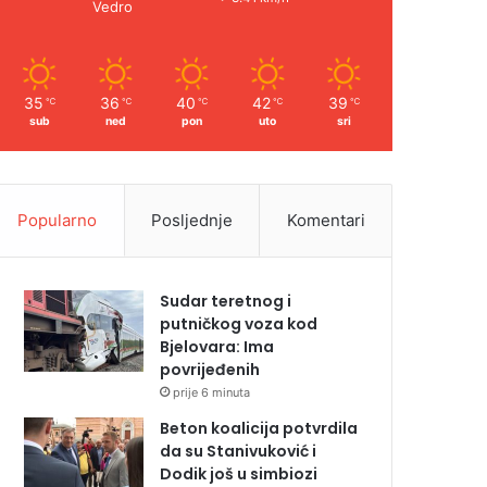
Vedro
35
36
40
42
39
℃
℃
℃
℃
℃
sub
ned
pon
uto
sri
Popularno
Posljednje
Komentari
Sudar teretnog i
putničkog voza kod
Bjelovara: Ima
povrijeđenih
prije 6 minuta
Beton koalicija potvrdila
da su Stanivuković i
Dodik još u simbiozi