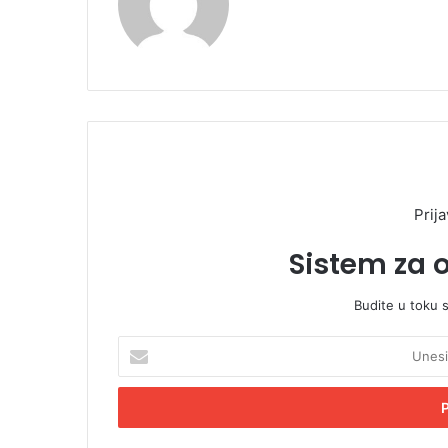
Prija
Sistem za 
Budite u toku 
U
n
e
s
i