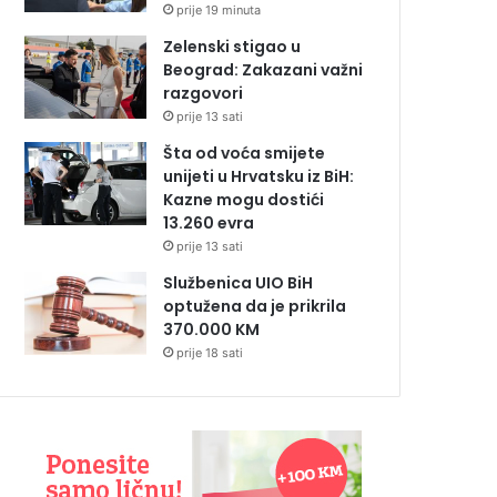
prije 19 minuta
Zelenski stigao u
Beograd: Zakazani važni
razgovori
prije 13 sati
Šta od voća smijete
unijeti u Hrvatsku iz BiH:
Kazne mogu dostići
13.260 evra
prije 13 sati
Službenica UIO BiH
optužena da je prikrila
370.000 KM
prije 18 sati