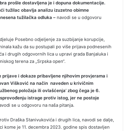
ra prošle dostavljena je i dopuna dokumentacije.
ći tužilac obavlja analizu izuzetno obimne
onesena tužilačka odluka –
navodi se u odgovoru
djeluje Posebno odjeljenje za suzbijanje korupcije,
minala kažu da su postupali po više prijava podnesenih
a i drugih odgovornih lica u upravi grada Banjaluka i
niskog terena za „Srpska open“.
ne prijave i dokaze pribavljene njihovim provjerama i
ovan Višković na način naveden u krivičnim
užbenog položaja ili ovlašćenja’ zbog čega je 6.
rovođenju istrage protiv istog, jer ne postoje
vodi se u odgovoru na naša pitanja.
otiv Draška Stanivukovića i drugih lica, navodi se dalje,
uci kome je 11. decembra 2023. godine spis dostavljen