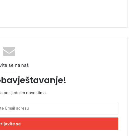
vite se na naš
obavještavanje!
sa posljednjim novostima.