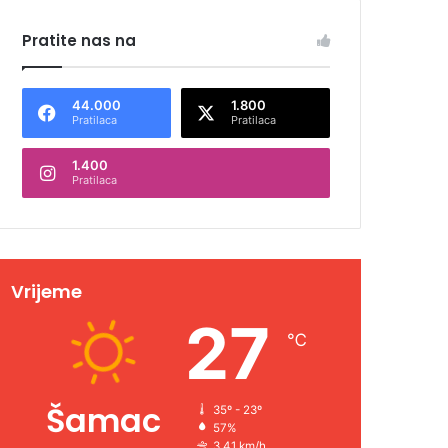
Pratite nas na
44.000
1.800
Pratilaca
Pratilaca
1.400
Pratilaca
Vrijeme
27
℃
Šamac
35º - 23º
57%
3.41 km/h