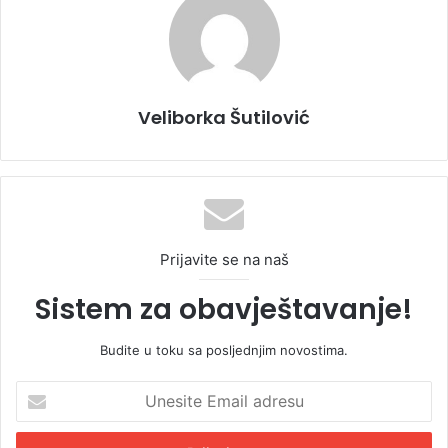
Veliborka Šutilović
Prijavite se na naš
Sistem za obavještavanje!
Budite u toku sa posljednjim novostima.
U
n
e