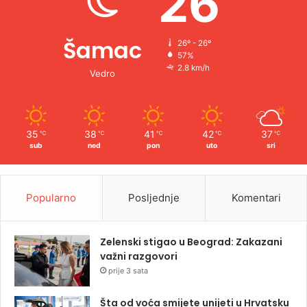
26
Šamac
26º - 26º
57%
2.8 km/h
Vedro
35
38
41
42
37
℃
℃
℃
℃
℃
sub
ned
pon
uto
sri
Popularno
Posljednje
Komentari
Zelenski stigao u Beograd: Zakazani
važni razgovori
prije 3 sata
Šta od voća smijete unijeti u Hrvatsku