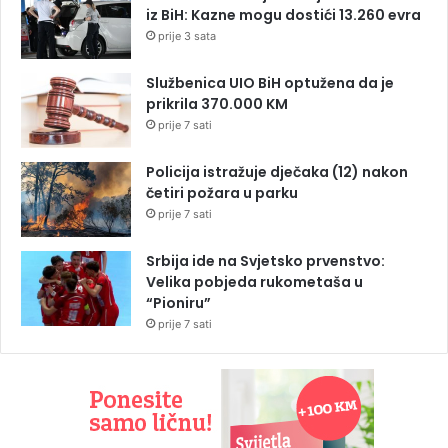
iz BiH: Kazne mogu dostići 13.260 evra
prije 3 sata
Službenica UIO BiH optužena da je
prikrila 370.000 KM
prije 7 sati
Policija istražuje dječaka (12) nakon
četiri požara u parku
prije 7 sati
Srbija ide na Svjetsko prvenstvo:
Velika pobjeda rukometaša u
“Pioniru”
prije 7 sati