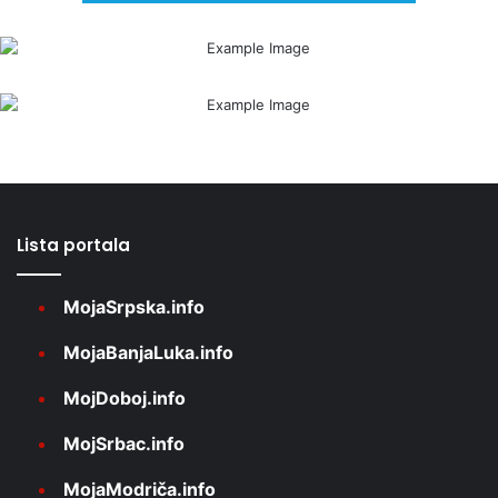
Lista portala
MojaSrpska.info
MojaBanjaLuka.info
MojDoboj.info
MojSrbac.info
MojaModriča.info