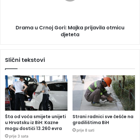
a
u
:
C
M
r
o
n
g
Drama u Crnoj Gori: Majka prijavila otmicu
o
u
djeteta
j
ć
G
n
o
o
r
Slični tekstovi
s
i
t
:
p
M
l
a
a
j
ć
k
a
a
n
p
j
r
Šta od voća smijete unijeti
Strani radnici sve češće na
a
i
u Hrvatsku iz BiH: Kazne
gradilištima BiH
n
j
mogu dostići 13.260 evra
prije 8 sati
o
a
prije 3 sata
v
v