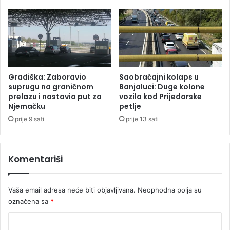
č
i
a
l
n
a
i
o
h
t
k
m
a
i
Gradiška: Zaboravio
Saobraćajni kolaps u
z
c
suprugu na graničnom
Banjaluci: Duge kolone
n
u
prelazu i nastavio put za
vozila kod Prijedorske
i
Njemačku
petlje
d
p
j
prije 9 sati
prije 13 sati
r
e
e
t
k
e
Komentariši
o
t
e
a
l
Vaša email adresa neće biti objavljivana.
Neophodna polja su
e
označena sa
*
k
t
K
r