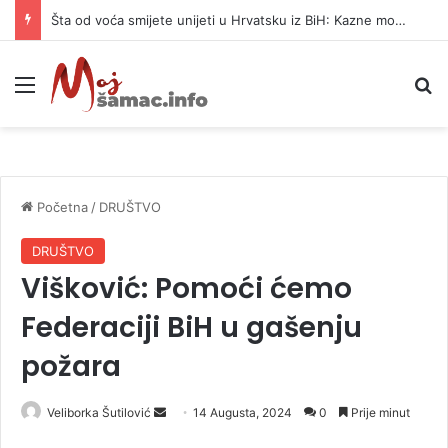
Šta od voća smijete unijeti u Hrvatsku iz BiH: Kazne mogu dostići 13.260 evra
Meni
P
Početna
/
DRUŠTVO
DRUŠTVO
Višković: Pomoći ćemo
Federaciji BiH u gašenju
požara
Veliborka Šutilović
S
14 Augusta, 2024
0
Prije minut
e