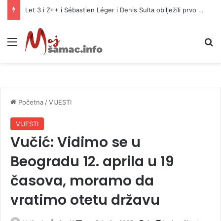
Let 3 i Z++ i Sébastien Léger i Denis Sulta obilježili prvo veče Freshwavea
Meni
P
Početna
/
VIJESTI
VIJESTI
Vučić: Vidimo se u
Beogradu 12. aprila u 19
časova, moramo da
vratimo otetu državu