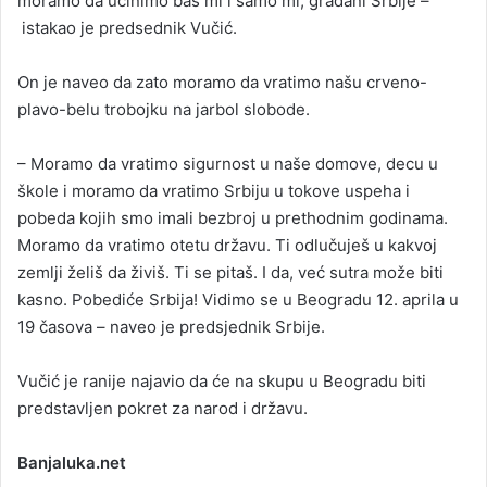
moramo da učinimo baš mi i samo mi, građani Srbije –
istakao je predsednik Vučić.
On je naveo da zato moramo da vratimo našu crveno-
plavo-belu trobojku na jarbol slobode.
– Moramo da vratimo sigurnost u naše domove, decu u
škole i moramo da vratimo Srbiju u tokove uspeha i
pobeda kojih smo imali bezbroj u prethodnim godinama.
Moramo da vratimo otetu državu. Ti odlučuješ u kakvoj
zemlji želiš da živiš. Ti se pitaš. I da, već sutra može biti
kasno. Pobediće Srbija! Vidimo se u Beogradu 12. aprila u
19 časova – naveo je predsjednik Srbije.
Vučić je ranije najavio da će na skupu u Beogradu biti
predstavljen pokret za narod i državu.
Banjaluka.net