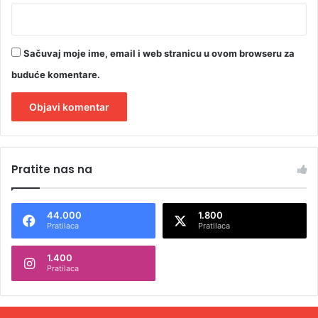
Sačuvaj moje ime, email i web stranicu u ovom browseru za
buduće komentare.
A
l
Pratite nas na
t
e
44.000
1.800
r
Pratilaca
Pratilaca
n
1.400
a
Pratilaca
t
i