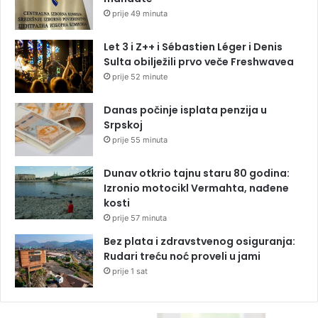
prije 49 minuta
Let 3 i Z++ i Sébastien Léger i Denis
Sulta obilježili prvo veče Freshwavea
prije 52 minute
Danas počinje isplata penzija u
Srpskoj
prije 55 minuta
Dunav otkrio tajnu staru 80 godina:
Izronio motocikl Vermahta, nađene
kosti
prije 57 minuta
Bez plata i zdravstvenog osiguranja:
Rudari treću noć proveli u jami
prije 1 sat