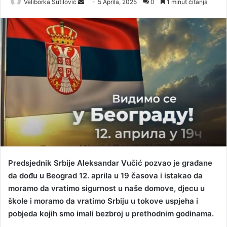
Veliborka Šutilović
S
5 Aprila, 2025
0
1 minut čitanja
e
n
d
a
n
e
m
a
i
l
Predsjednik Srbije Aleksandar Vučić pozvao je građane
da dođu u Beograd 12. aprila u 19 časova i istakao da
moramo da vratimo sigurnost u naše domove, djecu u
škole i moramo da vratimo Srbiju u tokove uspjeha i
pobjeda kojih smo imali bezbroj u prethodnim godinama.