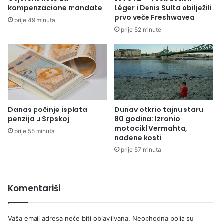
j
l
kompenzacione mandate
Léger i Denis Sulta obilježili
a
i
prvo veče Freshwavea
prije 49 minuta
p
t
prije 52 minute
r
i
e
č
d
k
s
o
t
j
a
i
v
e
n
k
Danas počinje isplata
Dunav otkrio tajnu staru
i
o
penzija u Srpskoj
80 godina: Izronio
c
n
motocikl Vermahta,
prije 55 minuta
i
nađene kosti
o
m
m
prije 57 minuta
a
s
R
k
u
o
Komentariši
s
j
i
s
j
i
Vaša email adresa neće biti objavljivana.
Neophodna polja su
e
t