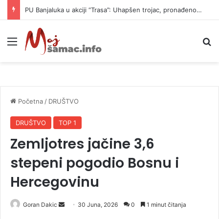
PU Banjaluka u akciji “Trasa”: Uhapšen trojac, pronađeno 14 automatskih pušaka (FOTO)
Meni
P
Početna
/
DRUŠTVO
DRUŠTVO
TOP 1
Zemljotres jačine 3,6
stepeni pogodio Bosnu i
Hercegovinu
Goran Dakic
S
30 Juna, 2026
0
1 minut čitanja
e