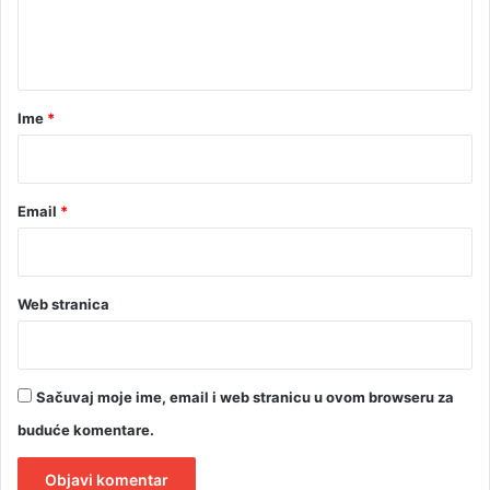
n
t
a
r
Ime
*
*
Email
*
Web stranica
Sačuvaj moje ime, email i web stranicu u ovom browseru za
buduće komentare.