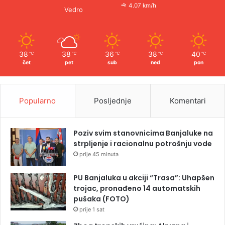
4.07 km/h
Vedro
38
38
36
38
40
℃
℃
℃
℃
℃
čet
pet
sub
ned
pon
Popularno
Posljednje
Komentari
Poziv svim stanovnicima Banjaluke na
strpljenje i racionalnu potrošnju vode
prije 45 minuta
PU Banjaluka u akciji “Trasa”: Uhapšen
trojac, pronađeno 14 automatskih
pušaka (FOTO)
prije 1 sat