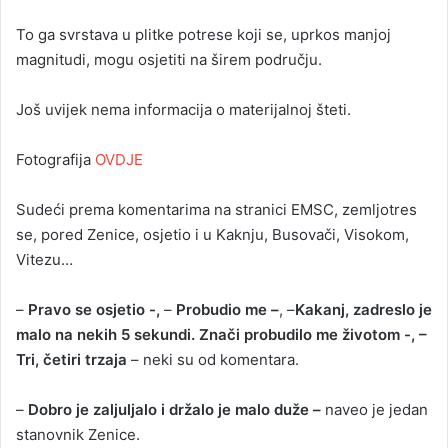
To ga svrstava u plitke potrese koji se, uprkos manjoj
magnitudi, mogu osjetiti na širem području.
Još uvijek nema informacija o materijalnoj šteti.
Fotografija
OVDJE
Sudeći prema komentarima na stranici EMSC, zemljotres
se, pored Zenice, osjetio i u Kaknju, Busovači, Visokom,
Vitezu…
–
Pravo se osjetio -,
–
Probudio me –
, –
Kakanj, zadreslo je
malo na nekih 5 sekundi. Znači probudilo me životom -, –
Tri, četiri trzaja
– neki su od komentara.
–
Dobro je zaljuljalo i držalo je malo duže –
naveo je jedan
stanovnik Zenice.