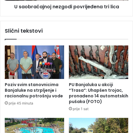
a
p
U saobraćajnoj nezgodi povrijeđena tri lica
j
i
n
ć
o
:
j
Slični tekstovi
„
n
M
e
o
z
j
g
n
o
a
d
j
i
b
p
o
o
Poziv svim stanovnicima
PU Banjaluka u akciji
l
v
Banjaluke na strpljenje i
“Trasa”: Uhapšen trojac,
j
r
racionalnu potrošnju vode
pronađeno 14 automatskih
i
i
pušaka (FOTO)
prije 45 minuta
č
j
prije 1 sat
o
e
v
đ
e
e
k
n