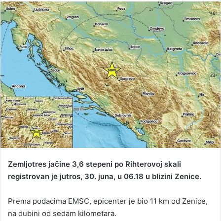
n
d
a
n
e
m
a
i
l
Zemljotres jačine 3,6 stepeni po Rihterovoj skali
registrovan je jutros, 30. juna, u 06.18 u blizini Zenice.
Prema podacima EMSC, epicenter je bio 11 km od Zenice,
na dubini od sedam kilometara.