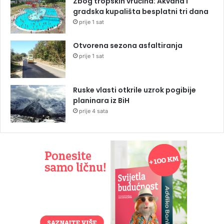
Zbog tropskih vrućina: Akvana i
gradska kupališta besplatni tri dana
prije 1 sat
Otvorena sezona asfaltiranja
prije 1 sat
Ruske vlasti otkrile uzrok pogibije
planinara iz BiH
prije 4 sata