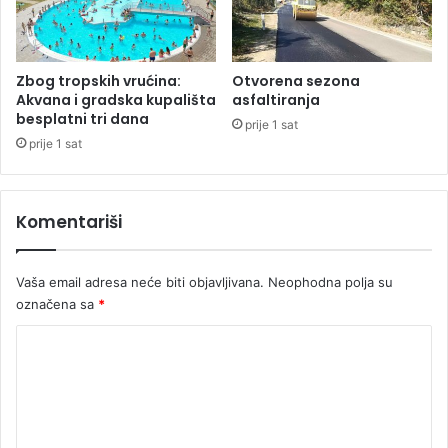
n
a
a
t
s
r
v
i
Zbog tropskih vrućina:
Otvorena sezona
e
Akvana i gradska kupališta
asfaltiranja
l
besplatni tri dana
t
i
prije 1 sat
u
c
prije 1 sat
…
a
“
Komentariši
Vaša email adresa neće biti objavljivana.
Neophodna polja su
označena sa
*
K
o
m
e