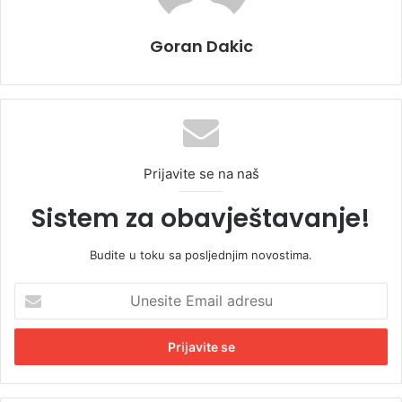
Goran Dakic
Prijavite se na naš
Sistem za obavještavanje!
Budite u toku sa posljednjim novostima.
U
n
e
s
i
t