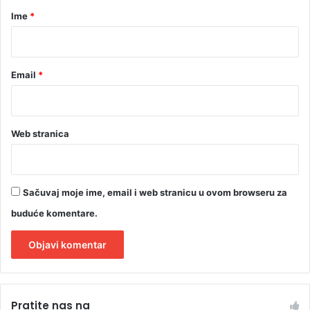
r
Ime
*
*
Email
*
Web stranica
Sačuvaj moje ime, email i web stranicu u ovom browseru za
buduće komentare.
A
l
Pratite nas na