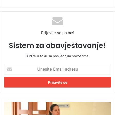
Prijavite se na naš
Sistem za obavještavanje!
Budite u toku sa posljednjim novostima.
U
n
e
s
i
t
e
E
P
m
o