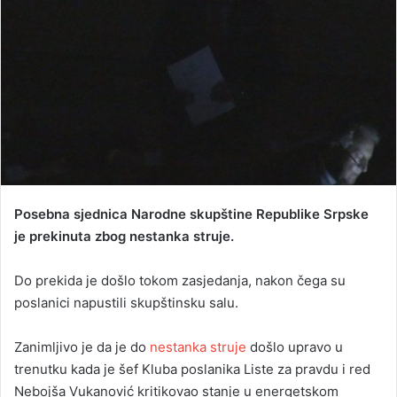
m
a
i
l
Posebna sjednica Narodne skupštine Republike Srpske
je prekinuta zbog nestanka struje.
Do prekida je došlo tokom zasjedanja, nakon čega su
poslanici napustili skupštinsku salu.
Zanimljivo je da je do
nestanka struje
došlo upravo u
trenutku kada je šef Kluba poslanika Liste za pravdu i red
Nebojša Vukanović kritikovao stanje u energetskom