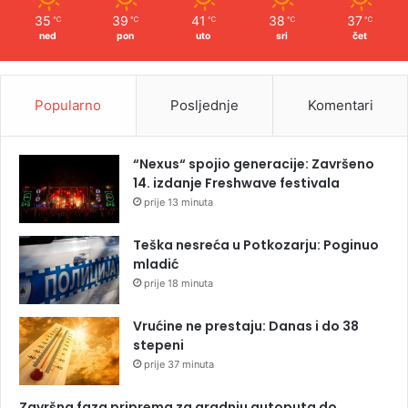
35
39
41
38
37
℃
℃
℃
℃
℃
ned
pon
uto
sri
čet
Popularno
Posljednje
Komentari
“Nexus“ spojio generacije: Završeno
14. izdanje Freshwave festivala
prije 13 minuta
Teška nesreća u Potkozarju: Poginuo
mladić
prije 18 minuta
Vrućine ne prestaju: Danas i do 38
stepeni
prije 37 minuta
Završna faza priprema za gradnju autoputa do