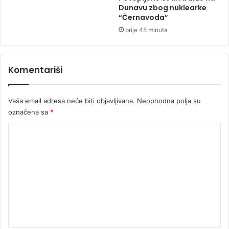
r
Dunavu zbog nuklearke
a
“Černavoda”
t
prije 45 minuta
p
r
o
Komentariši
s
t
o
Vaša email adresa neće biti objavljivana.
Neophodna polja su
r
označena sa
*
a
K
o
m
e
n
t
a