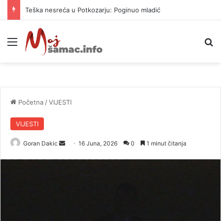
Teška nesreća u Potkozarju: Poginuo mladić
Meni
P
Početna
/
VIJESTI
VIJESTI
Goran Dakic
S
16 Juna, 2026
0
1 minut čitanja
e
n
d
a
n
e