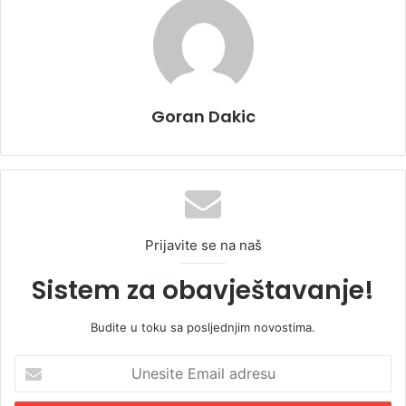
Goran Dakic
Prijavite se na naš
Sistem za obavještavanje!
Budite u toku sa posljednjim novostima.
U
n
e