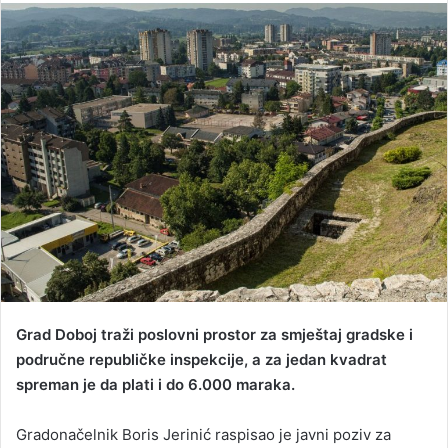
n
d
a
n
e
m
a
i
l
Grad Doboj traži poslovni prostor za smještaj gradske i
područne republičke inspekcije, a za jedan kvadrat
spreman je da plati i do 6.000 maraka.
Gradonačelnik Boris Jerinić raspisao je javni poziv za