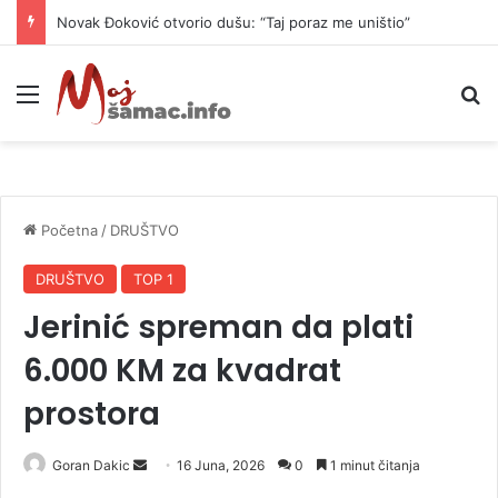
Novak Đoković otvorio dušu: “Taj poraz me uništio”
Meni
P
Početna
/
DRUŠTVO
DRUŠTVO
TOP 1
Jerinić spreman da plati
6.000 KM za kvadrat
prostora
Goran Dakic
S
16 Juna, 2026
0
1 minut čitanja
e