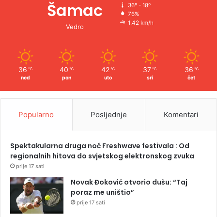
Šamac
36º - 18º
76%
1.42 km/h
Vedro
36
40
42
37
36
℃
℃
℃
℃
℃
ned
pon
uto
sri
čet
Popularno
Posljednje
Komentari
Spektakularna druga noć Freshwave festivala : Od
regionalnih hitova do svjetskog elektronskog zvuka
prije 17 sati
Novak Đoković otvorio dušu: “Taj
poraz me uništio”
prije 17 sati