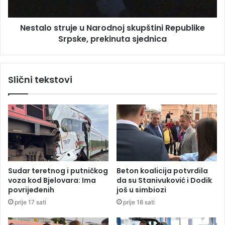
s
t
Nestalo struje u Narodnoj skupštini Republike
r
Srpske, prekinuta sjednica
u
j
e
u
Slični tekstovi
N
a
r
o
d
n
o
j
s
Sudar teretnog i putničkog
Beton koalicija potvrdila
k
voza kod Bjelovara: Ima
da su Stanivuković i Dodik
u
povrijeđenih
još u simbiozi
p
prije 17 sati
prije 18 sati
š
t