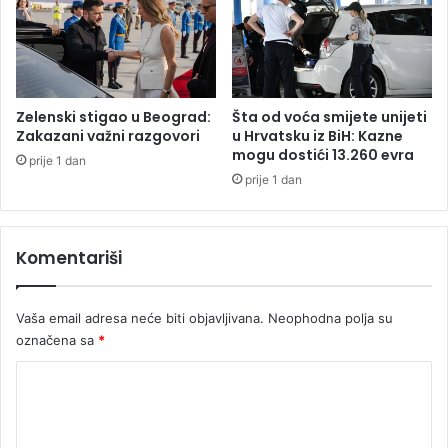
i
n
i
R
e
p
Zelenski stigao u Beograd:
Šta od voća smijete unijeti
u
Zakazani važni razgovori
u Hrvatsku iz BiH: Kazne
b
mogu dostići 13.260 evra
prije 1 dan
l
prije 1 dan
i
k
e
Komentariši
S
r
p
Vaša email adresa neće biti objavljivana.
Neophodna polja su
s
označena sa
*
k
e
K
,
p
o
r
m
e