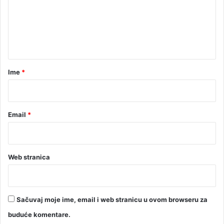
e
k
i
n
n
t
u
t
a
a
r
Ime
*
s
j
*
e
d
Email
*
n
i
c
a
Web stranica
Sačuvaj moje ime, email i web stranicu u ovom browseru za
buduće komentare.