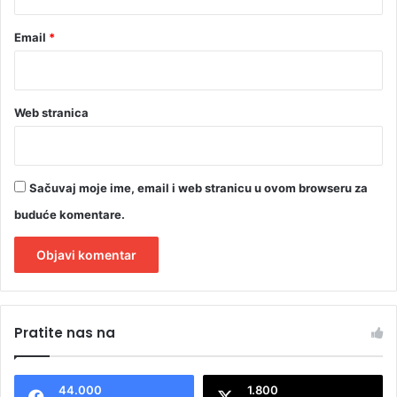
Email
*
Web stranica
Sačuvaj moje ime, email i web stranicu u ovom browseru za
buduće komentare.
A
l
Pratite nas na
t
e
44.000
1.800
r