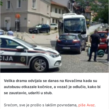
d
a
n
e
m
a
i
l
Velika drama odvijala se danas na Kovačima kada su
autobusu otkazale kočnice, a vozač je odlučio, kako bi
se zaustavio, udariti u stub.
Srećom, sve je prošlo s lakšim povredama,
piše Avaz
.