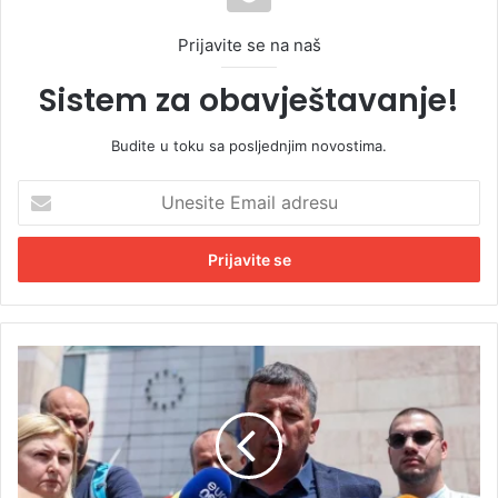
Prijavite se na naš
Sistem za obavještavanje!
Budite u toku sa posljednjim novostima.
U
n
e
s
i
t
e
E
N
m
e
a
b
i
o
l
j
a
š
d
a