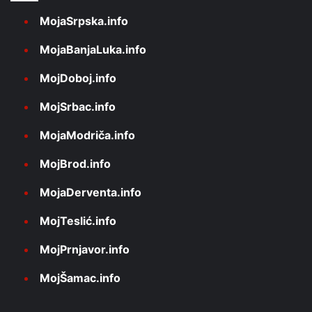
MojaSrpska.info
MojaBanjaLuka.info
MojDoboj.info
MojSrbac.info
MojaModriča.info
MojBrod.info
MojaDerventa.info
MojTeslić.info
MojPrnjavor.info
MojŠamac.info