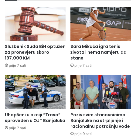
o
a
v
r
i
s
ć
t
u
v
:
u
S
b
Službenik Suda BiH optužen
Sara Mikača igra tenis
v
u
za pronevjeru skoro
života i nema namjeru da
e
d
197.000 KM
stane
s
ž
prije 7 sati
prije 7 sati
e
e
v
t
r
p
t
o
j
v
e
e
l
ć
o
a
Uhapšeni u akciji “Trasa”
Poziv svim stanovnicima
o
n
sproveden u OJT Banjaluka
Banjaluke na strpljenje i
k
z
racionalnu potrošnju vode
prije 7 sati
o
a
prije 9 sati