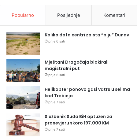
Popularno
Posljednje
Komentari
Koliko data centri zaista “piju” Dunav
prije 6 sati
Mještani Dragočaja blokirali
magistralni put
prije 6 sati
Helikopter ponovo gasi vatru u selima
kod Trebinja
prije 7 sati
Službenik Suda BiH optužen za
pronevjeru skoro 197.000 KM
prije 7 sati