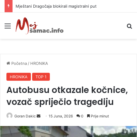
Helikopter ponovo gasi vatru u selima kod Trebinja
Meni
P
Početna
/
HRONIKA
HRONIKA
TOP 1
Autobusu otkazale kočnice,
vozač spriječio tragediju
Goran Dakic
S
15 Juna, 2026
0
Prije minut
e
n