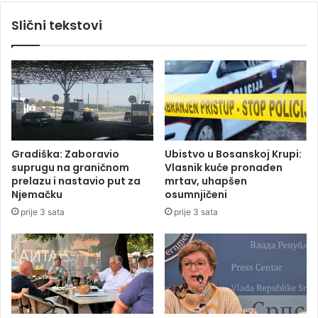
o
a
Slični tekstovi
j
l
š
e
u
k
V
o
u
č
k
n
a
i
n
c
o
e
Gradiška: Zaboravio
Ubistvo u Bosanskoj Krupi:
v
,
suprugu na graničnom
Vlasnik kuće pronađen
i
v
prelazu i nastavio put za
mrtav, uhapšen
ć
o
Njemačku
osumnjičeni
a
z
prije 3 sata
prije 3 sata
i
a
o
č
s
s
u
p
o
r
p
i
a
j