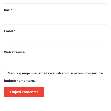
a
r
Ime
*
*
Email
*
Web stranica
Sačuvaj moje ime, email i web stranicu u ovom browseru za
buduće komentare.
A
l