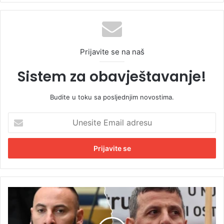
Prijavite se na naš
Sistem za obavještavanje!
Budite u toku sa posljednjim novostima.
U
n
e
s
i
t
e
E
M
m
i
a
l
i
a