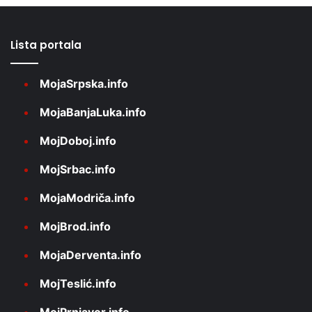
Lista portala
MojaSrpska.info
MojaBanjaLuka.info
MojDoboj.info
MojSrbac.info
MojaModriča.info
MojBrod.info
MojaDerventa.info
MojTeslić.info
MojPrnjavor.info