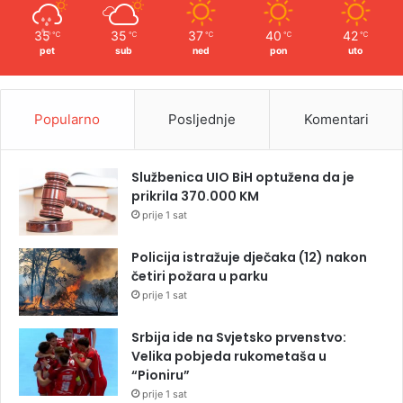
35
35
37
40
42
℃
℃
℃
℃
℃
pet
sub
ned
pon
uto
Popularno
Posljednje
Komentari
Službenica UIO BiH optužena da je
prikrila 370.000 KM
prije 1 sat
Policija istražuje dječaka (12) nakon
četiri požara u parku
prije 1 sat
Srbija ide na Svjetsko prvenstvo:
Velika pobjeda rukometaša u
“Pioniru”
prije 1 sat