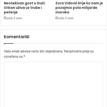
l
e
Neočekivan gost u Guči:
Zora Vidović krije ko nam je
j
č
Orban uživa uz trube i
pozajmio pola milijarde
b
pečenje
maraka
i
u
o
prije 3 sata
prije 3 sata
p
t
o
r
n
a
Komentariši
j
g
e
e
m
d
Vaša email adresa neće biti objavljivana.
Neophodna polja su
u
i
označena sa
*
j
u
K
o
m
e
n
t