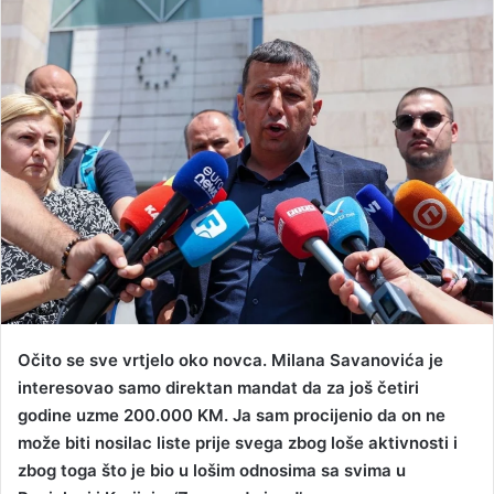
n
d
a
n
e
m
a
i
l
Očito se sve vrtjelo oko novca. Milana Savanovića je
interesovao samo direktan mandat da za još četiri
godine uzme 200.000 KM. Ja sam procijenio da on ne
može biti nosilac liste prije svega zbog loše aktivnosti i
zbog toga što je bio u lošim odnosima sa svima u