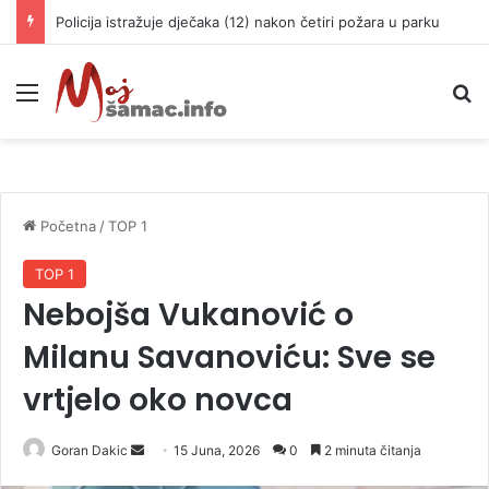
Policija istražuje dječaka (12) nakon četiri požara u parku
Meni
P
Početna
/
TOP 1
TOP 1
Nebojša Vukanović o
Milanu Savanoviću: Sve se
vrtjelo oko novca
Goran Dakic
S
15 Juna, 2026
0
2 minuta čitanja
e