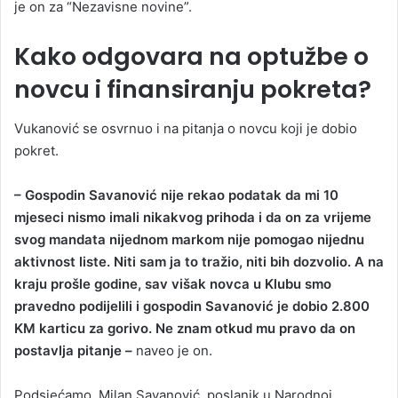
je on za “Nezavisne novine”.
Kako odgovara na optužbe o
novcu i finansiranju pokreta?
Vukanović se osvrnuo i na pitanja o novcu koji je dobio
pokret.
– Gospodin Savanović nije rekao podatak da mi 10
mjeseci nismo imali nikakvog prihoda i da on za vrijeme
svog mandata nijednom markom nije pomogao nijednu
aktivnost liste. Niti sam ja to tražio, niti bih dozvolio. A na
kraju prošle godine, sav višak novca u Klubu smo
pravedno podijelili i gospodin Savanović je dobio 2.800
KM karticu za gorivo. Ne znam otkud mu pravo da on
postavlja pitanje –
naveo je on.
Podsjećamo, Milan Savanović, poslanik u Narodnoj