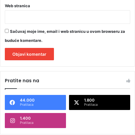
Web stranica
Sačuvaj moje ime, email i web stranicu u ovom browseru za
buduće komentare.
A
l
Pratite nas na
t
e
44.000
1.800
r
Pratilaca
Pratilaca
n
1.400
a
Pratilaca
t