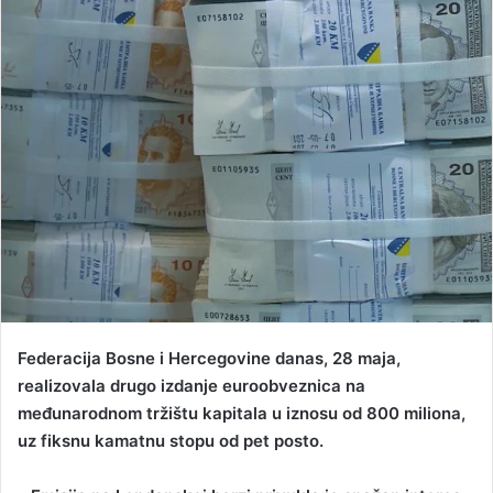
a
n
e
m
a
i
l
Federacija Bosne i Hercegovine danas, 28 maja,
realizovala drugo izdanje euroobveznica na
međunarodnom tržištu kapitala u iznosu od 800 miliona,
uz fiksnu kamatnu stopu od pet posto.