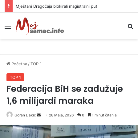
Helikopter ponovo gasi vatru u selima kod Trebinja
Meni
P
Početna
/
TOP 1
TOP 1
Federacija BiH se zadužuje
1,6 milijardi maraka
Goran Dakic
S
28 Maja, 2026
0
1 minut čitanja
e
n
d