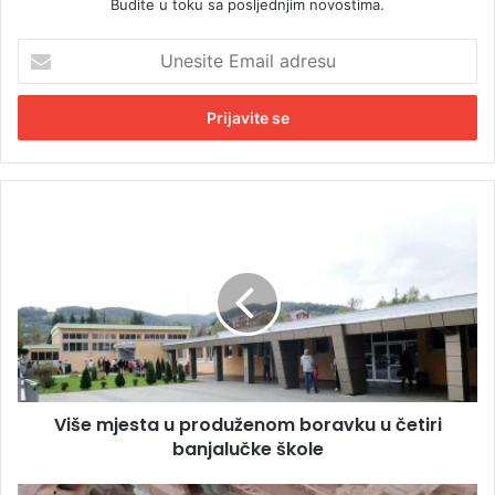
Budite u toku sa posljednjim novostima.
U
n
e
s
i
t
e
E
V
m
i
a
š
i
e
l
m
a
j
d
e
r
s
e
t
s
Više mjesta u produženom boravku u četiri
a
u
banjalučke škole
u
p
r
Z