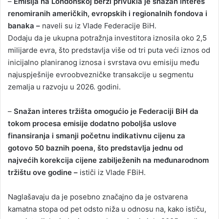
–
Emisija na Londonskoj berzi privukla je snažan interes
renomiranih američkih, evropskih i regionalnih fondova i
banaka –
naveli su iz Vlade Federacije BiH.
Dodaju da je ukupna potražnja investitora iznosila oko 2,5
milijarde evra, što predstavlja više od tri puta veći iznos od
inicijalno planiranog iznosa i svrstava ovu emisiju među
najuspješnije evroobvezničke transakcije u segmentu
zemalja u razvoju u 2026. godini.
–
Snažan interes tržišta omogućio je Federaciji BiH da
tokom procesa emisije dodatno poboljša uslove
finansiranja i smanji početnu indikativnu cijenu za
gotovo 50 baznih poena, što predstavlja jednu od
najvećih korekcija cijene zabilježenih na međunarodnom
tržištu ove godine –
ističi iz Vlade FBiH.
Naglašavaju da je posebno značajno da je ostvarena
kamatna stopa od pet odsto niža u odnosu na, kako ističu,