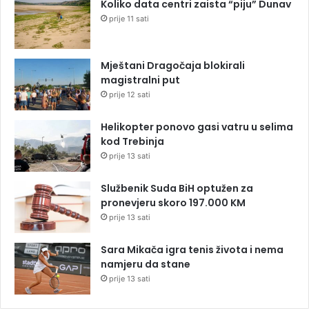
Koliko data centri zaista “piju” Dunav
prije 11 sati
Mještani Dragočaja blokirali
magistralni put
prije 12 sati
Helikopter ponovo gasi vatru u selima
kod Trebinja
prije 13 sati
Službenik Suda BiH optužen za
pronevjeru skoro 197.000 KM
prije 13 sati
Sara Mikača igra tenis života i nema
namjeru da stane
prije 13 sati