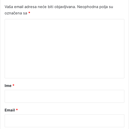
e
Vaša email adresa neće biti objavljivana.
Neophodna polja su
g
označena sa
*
l
a
K
t
o
r
a
m
g
e
e
d
n
i
t
j
u
a
r
Ime
*
*
Email
*