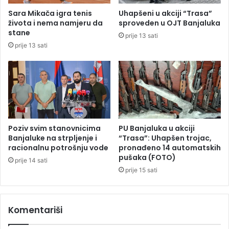
i
c
Sara Mikača igra tenis
Uhapšeni u akciji “Trasa”
b
,
života i nema namjeru da
sproveden u OJT Banjaluka
a
p
stane
prije 13 sati
n
o
prije 13 sati
j
r
a
o
l
d
u
i
č
c
k
a
e
z
š
a
Poziv svim stanovnicima
PU Banjaluka u akciji
k
d
Banjaluke na strpljenje i
“Trasa”: Uhapšen trojac,
o
l
racionalnu potrošnju vode
pronađeno 14 automatskih
l
pušaka (FOTO)
a
prije 14 sati
e
k
prije 15 sati
u
i
z
Komentariši
b
j