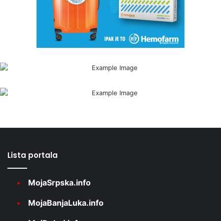
Lista portala
MojaSrpska.info
MojaBanjaLuka.info