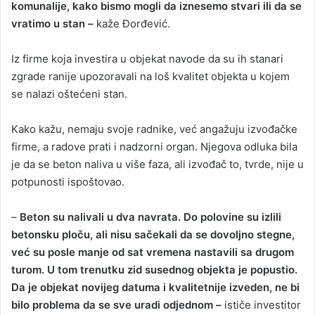
komunalije, kako bismo mogli da iznesemo stvari ili da se
vratimo u stan –
kaže Đorđević.
Iz firme koja investira u objekat navode da su ih stanari
zgrade ranije upozoravali na loš kvalitet objekta u kojem
se nalazi oštećeni stan.
Kako kažu, nemaju svoje radnike, već angažuju izvođačke
firme, a radove prati i nadzorni organ. Njegova odluka bila
je da se beton naliva u više faza, ali izvođač to, tvrde, nije u
potpunosti ispoštovao.
–
Beton su nalivali u dva navrata. Do polovine su izlili
betonsku ploču, ali nisu sačekali da se dovoljno stegne,
već su posle manje od sat vremena nastavili sa drugom
turom. U tom trenutku zid susednog objekta je popustio.
Da je objekat novijeg datuma i kvalitetnije izveden, ne bi
bilo problema da se sve uradi od‌jednom –
ističe investitor