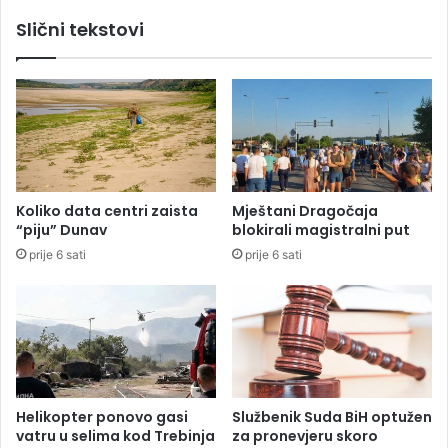
,
g
Slični tekstovi
6
l
m
i
i
d
l
o
i
g
j
o
a
v
r
o
d
r
Koliko data centri zaista
Mještani Dragočaja
i
,
“piju” Dunav
blokirali magistralni put
m
č
prije 6 sati
prije 6 sati
a
e
r
k
a
a
k
s
a
e
n
a
k
Helikopter ponovo gasi
Službenik Suda BiH optužen
o
vatru u selima kod Trebinja
za pronevjeru skoro