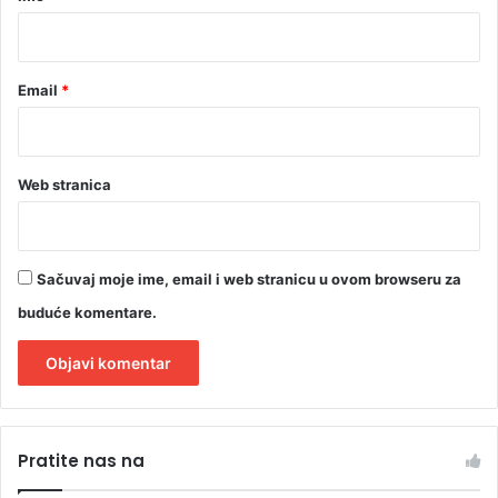
*
Email
*
Web stranica
Sačuvaj moje ime, email i web stranicu u ovom browseru za
buduće komentare.
A
l
Pratite nas na
t