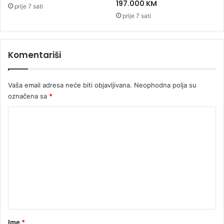
n
197.000 KM
prije 7 sati
a
prije 7 sati
č
n
o
Komentariši
o
d
o
Vaša email adresa neće biti objavljivana.
Neophodna polja su
b
r
označena sa
*
e
K
n
j
o
e
m
T
r
e
a
n
m
t
p
a
a
r
Ime
*