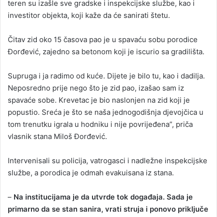
teren su izašle sve gradske i inspekcijske službe, kao i
investitor objekta, koji kaže da će sanirati štetu.
Čitav zid oko 15 časova pao je u spavaću sobu porodice
Đorđević, zajedno sa betonom koji je iscurio sa gradilišta.
Supruga i ja radimo od kuće. Dijete je bilo tu, kao i dadilja.
Neposredno prije nego što je zid pao, izašao sam iz
spavaće sobe. Krevetac je bio naslonjen na zid koji je
popustio. Sreća je što se naša jednogodišnja d‌jevojčica u
tom trenutku igrala u hodniku i nije povrijeđena”, priča
vlasnik stana Miloš Đorđević.
Intervenisali su policija, vatrogasci i nadležne inspekcijske
službe, a porodica je odmah evakuisana iz stana.
–
Na institucijama je da utvrde tok događaja. Sada je
primarno da se stan sanira, vrati struja i ponovo priključe