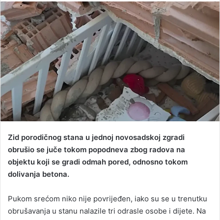
n
d
a
n
e
m
a
i
l
Zid porodičnog stana u jednoj novosadskoj zgradi
obrušio se juče tokom popodneva zbog radova na
objektu koji se gradi odmah pored, odnosno tokom
dolivanja betona.
Pukom srećom niko nije povrijeđen, iako su se u trenutku
obrušavanja u stanu nalazile tri odrasle osobe i dijete. Na