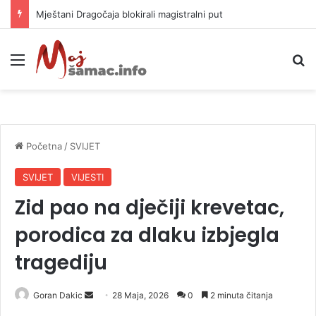
Helikopter ponovo gasi vatru u selima kod Trebinja
Meni
P
Početna
/
SVIJET
SVIJET
VIJESTI
Zid pao na dječiji krevetac,
porodica za dlaku izbjegla
tragediju
Goran Dakic
S
28 Maja, 2026
0
2 minuta čitanja
e