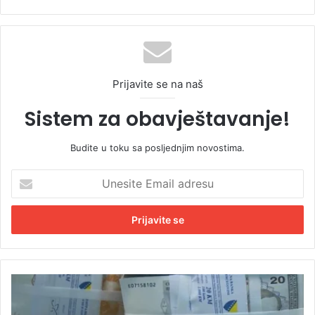
Prijavite se na naš
Sistem za obavještavanje!
Budite u toku sa posljednjim novostima.
U
n
e
s
i
t
e
E
F
m
e
a
d