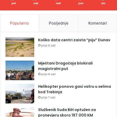
pet
sub
ned
pon
uto
Popularno
Posljednje
Komentari
Koliko data centri zaista “piju” Dunav
prije 6 sati
Mještani Dragočaja blokirali
magistralni put
prije 6 sati
Helikopter ponovo gasi vatru u selima
kod Trebinja
prije 7 sati
Službenik Suda BiH optužen za
pronevjeru skoro 197.000 KM