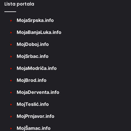
Lista portala
MojaSrpska.info
MojaBanjaLuka.info
MojDoboj.info
MojSrbac.info
MojaModriča.info
MojBrod.info
MojaDerventa.info
MojTeslić.info
MojPrnjavor.info
MojŠamac.info