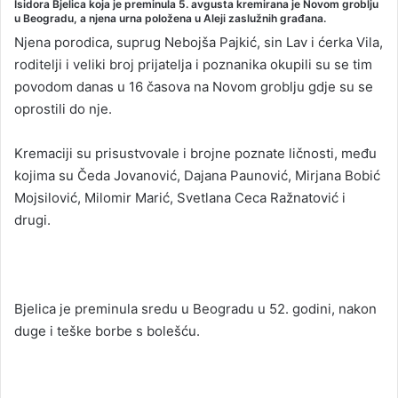
Isidora Bjelica koja je preminula 5. avgusta kremirana je Novom groblju
n
u Beogradu, a njena urna položena u Aleji zaslužnih građana.
d
Njena porodica, suprug Nebojša Pajkić, sin Lav i ćerka Vila,
a
roditelji i veliki broj prijatelja i poznanika okupili su se tim
n
povodom danas u 16 časova na Novom groblju gdje su se
e
oprostili do nje.
m
a
Kremaciji su prisustvovale i brojne poznate ličnosti, među
i
kojima su Čeda Jovanović, Dajana Paunović, Mirjana Bobić
l
Mojsilović, Milomir Marić, Svetlana Ceca Ražnatović i
drugi.
Bjelica je preminula sredu u Beogradu u 52. godini, nakon
duge i teške borbe s bolešću.