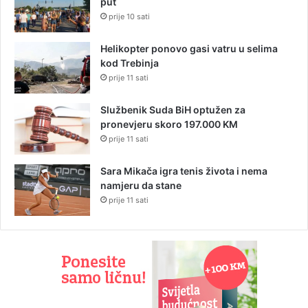
put
prije 10 sati
Helikopter ponovo gasi vatru u selima
kod Trebinja
prije 11 sati
Službenik Suda BiH optužen za
pronevjeru skoro 197.000 KM
prije 11 sati
Sara Mikača igra tenis života i nema
namjeru da stane
prije 11 sati