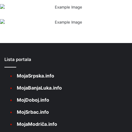
Lista portala
MojaSrpska.info
MojaBanjaLuka.info
MojDoboj.info
MojSrbac.info
MojaModriča.info