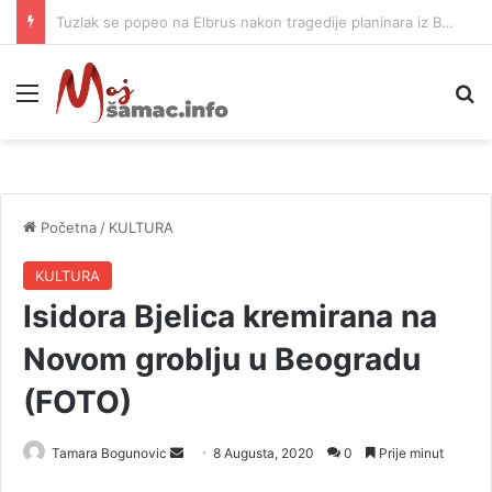
Poziv svim stanovnicima Banjaluke na strpljenje i racionalnu potrošnju vode
Meni
P
Početna
/
KULTURA
KULTURA
Isidora Bjelica kremirana na
Novom groblju u Beogradu
(FOTO)
Tamara Bogunovic
S
8 Augusta, 2020
0
Prije minut
e