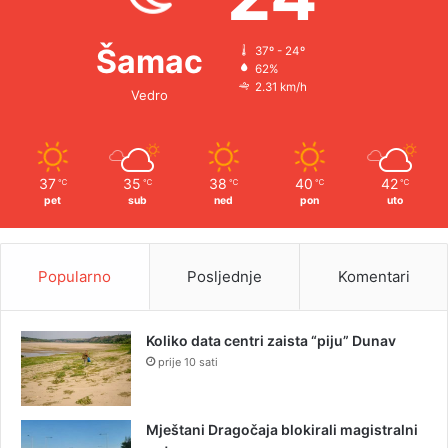
Šamac
37º - 24º
62%
2.31 km/h
Vedro
37
35
38
40
42
℃
℃
℃
℃
℃
pet
sub
ned
pon
uto
Popularno
Posljednje
Komentari
Koliko data centri zaista “piju” Dunav
prije 10 sati
Mještani Dragočaja blokirali magistralni