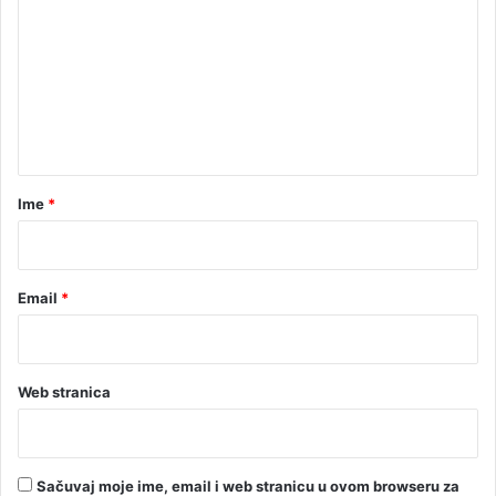
m
e
n
t
a
r
Ime
*
*
Email
*
Web stranica
Sačuvaj moje ime, email i web stranicu u ovom browseru za