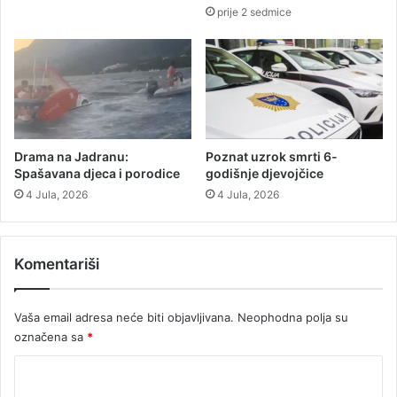
i
prije 2 sedmice
t
a
(
V
I
D
E
O
Drama na Jadranu:
Poznat uzrok smrti 6-
)
Spašavana djeca i porodice
godišnje djevojčice
4 Jula, 2026
4 Jula, 2026
Komentariši
Vaša email adresa neće biti objavljivana.
Neophodna polja su
označena sa
*
K
o