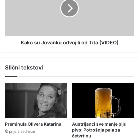
a
o
m
s
i
u
l
J
i
o
o
v
n
a
Kako su Jovanku odvojili od Tita (VIDEO)
a
n
t
k
u
u
Slični tekstovi
r
o
i
d
s
v
t
o
a
j
i
l
i
o
Preminula Olivera Katarina
Austrijanci sve manje piju
d
pivo: Potrošnja pala za
prije 2 sedmice
T
četvrtinu