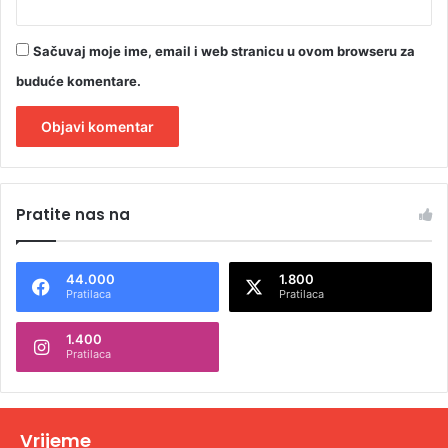
Sačuvaj moje ime, email i web stranicu u ovom browseru za
buduće komentare.
A
l
Pratite nas na
t
e
44.000
1.800
r
Pratilaca
Pratilaca
n
1.400
a
Pratilaca
t
i
v
Vrijeme