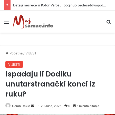
Detalji nesreće u Kotor Varošu, poginuo pedesetdvogodišnjak
Meni
P
Početna
/
VIJESTI
VIJESTI
Ispadaju li Dodiku
unutarstranački konci iz
ruku?
Goran Dakic
S
29 Juna, 2026
0
5 minuta čitanja
e