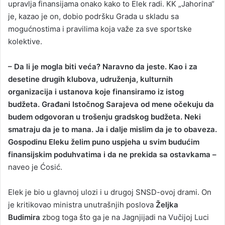
upravlja finansijama onako kako to Elek radi. KK „Jahorina“
je, kazao je on, dobio podršku Grada u skladu sa
mogućnostima i pravilima koja važe za sve sportske
kolektive.
– Da li je mogla biti veća? Naravno da jeste. Kao i za
desetine drugih klubova, udruženja, kulturnih
organizacija i ustanova koje finansiramo iz istog
budžeta. Građani Istočnog Sarajeva od mene očekuju da
budem odgovoran u trošenju gradskog budžeta. Neki
smatraju da je to mana. Ja i dalje mislim da je to obaveza.
Gospodinu Eleku želim puno uspjeha u svim budućim
finansijskim poduhvatima i da ne prekida sa ostavkama –
naveo je Ćosić.
Elek je bio u glavnoj ulozi i u drugoj SNSD-ovoj drami. On
je kritikovao ministra unutrašnjih poslova
Željka
Budimira
zbog toga što ga je na Jagnjijadi na Vučijoj Luci