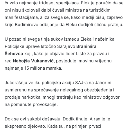
čuvalo najmanje trideset specijalaca. Elek je poručio da se
oni nisu školovali da bi čuvali ministra na turističkim
manifestacijama, a iza svega se, kako mediji pišu, zapravo
krije Budimirovo odbijanje da Eleku dodijeli sličnu pratnju.
U pozadini svega tinja sukov između Eleka i načelnika
Policijske uprave Istočno Sarajevo
Branimira
Šehovca
koji, kako je objavio lider Liste za pravdu i
red
Nebojša Vukanović
, posjeduje imovinu vrijednu
najmanje 15 miliona maraka.
Jučerašnju veliku policijska akciju SAJ-a na Jahorini,
usmjerenu na sprečavanje nelegalnog obezbjeđenja i
prodaje narkotika, mnogi tretiraju kao ministrov odgovor
na pomenute provokacije.
Dok se ovi sukobi dešavaju, Dodik tihuje. A ranije je
ekspresno djelovao. Kada su, na primjer, prvaci