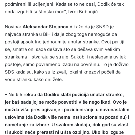
podmireni ili ucijenjeni. Kada se to ne desi, Dodik će tek
onda izgubiti suštinsku moć“, tvrdi Bubonjić.
Novinar
Aleksandar Stojanović
kaže da je SNSD je
najveća stranka u BiH i da je zbog toga nemoguće da
postoji apsolutno jednoumlje unutar stranke. Ovoj partiji
se, smatra on, sada dešava što se dešava svim velikim
strankama – stvaraju se struje. Sukobi i neslaganja uvijek
postoje, samo povremeno izađu na površinu. To je doživio
SDS kada su, kako su iz zvali, lokalni knezovi počeli da
vode stranku kako oni žele.
– Ne bih rekao da Dodiku slabi pozicija unutar stranke,
jer baš sada joj se može posvetiti više nego ikad. Ovo je
možda više preslagivanje i pozicioniranje u novonastalim
uslovima (da Dodik više nema institucionalnu pozadinu) i
nametanje za izbore. U svakom slučaju, dok god su vlast,
ti sukobi neće prerasti ni u šta ozbiljno. Ukoliko izgube