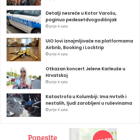
Detalji nesreće u Kotor Varošu,
poginuo pedesetdvogodišnjak
prije 4 sata
UIO lovi iznajmljivače na platformama
Airbnb, Booking i Locktrip
prije 4 sata
Otkazan koncert Jelene Karleuše u
Hrvatskoj
prije 4 sata
Katastrofa u Kolumbiji: Ima mrtvih i
nestalih, ljudi zarobljeni u ruševinama
prije 4 sata