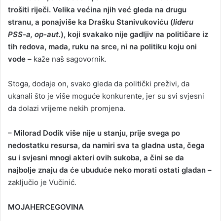
trošiti riječi. Velika većina njih već gleda na drugu
stranu, a ponajviše ka Drašku Stanivukoviću (
lideru
PSS-a, op-aut.
), koji svakako nije gadljiv na političare iz
tih redova, mada, ruku na srce, ni na politiku koju oni
vode –
kaže naš sagovornik.
Stoga, dodaje on, svako gleda da politički preživi, da
ukanali što je više moguće konkurente, jer su svi svjesni
da dolazi vrijeme nekih promjena.
– Milorad Dodik više nije u stanju, prije svega po
nedostatku resursa, da namiri sva ta gladna usta, čega
su i svjesni mnogi akteri ovih sukoba, a čini se da
najbolje znaju da će ubuduće neko morati ostati gladan –
zaključio je Vučinić.
MOJAHERCEGOVINA