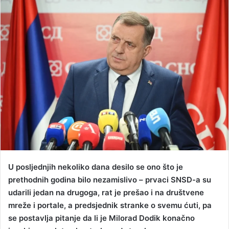
n
d
a
n
e
m
a
i
l
U posljednjih nekoliko dana desilo se ono što je
prethodnih godina bilo nezamislivo – prvaci SNSD-a su
udarili jedan na drugoga, rat je prešao i na društvene
mreže i portale, a predsjednik stranke o svemu ćuti, pa
se postavlja pitanje da li je Milorad Dodik konačno