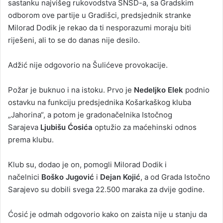
sastanku najvišeg rukovodstva SNSD-a, sa Gradskim
odborom ove partije u Gradišci, predsjednik stranke
Milorad Dodik je rekao da ti nesporazumi moraju biti
riješeni, ali to se do danas nije desilo.
Adžić nije odgovorio na Šulićeve provokacije.
Požar je buknuo i na istoku. Prvo je
Nedeljko Elek
podnio
ostavku na funkciju predsjednika Košarkaškog kluba
„Jahorina“, a potom je gradonačelnika Istočnog
Sarajeva
Ljubišu Ćosića
optužio za maćehinski odnos
prema klubu.
Klub su, dodao je on, pomogli Milorad Dodik i
načelnici
Boško Jugović
i
Dejan Kojić
, a od Grada Istočno
Sarajevo su dobili svega 22.500 maraka za dvije godine.
Ćosić je odmah odgovorio kako on zaista nije u stanju da