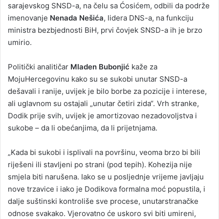
sarajevskog SNSD-a, na čelu sa Ćosićem, odbili da podrže
imenovanje
Nenada Nešića
, lidera DNS-a, na funkciju
ministra bezbjednosti BiH, prvi čovjek SNSD-a ih je brzo
umirio.
Politički analitičar
Mladen Bubonjić
kaže za
MojuHercegovinu kako su se sukobi unutar SNSD-a
dešavali i ranije, uvijek je bilo borbe za pozicije i interese,
ali uglavnom su ostajali „unutar četiri zida“. Vrh stranke,
Dodik prije svih, uvijek je amortizovao nezadovoljstva i
sukobe – da li obećanjima, da li prijetnjama.
„Kada bi sukobi i isplivali na površinu, veoma brzo bi bili
riješeni ili stavljeni po strani (pod tepih). Kohezija nije
smjela biti narušena. Iako se u posljednje vrijeme javljaju
nove trzavice i iako je Dodikova formalna moć popustila, i
dalje suštinski kontroliše sve procese, unutarstranačke
odnose svakako. Vjerovatno će uskoro svi biti umireni,