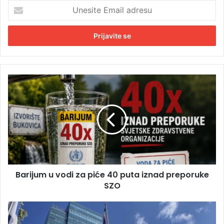
U
n
e
s
i
t
e
E
B
m
a
a
r
i
i
l
j
a
u
d
m
r
u
e
v
s
Barijum u vodi za piće 40 puta iznad preporuke
o
u
SZO
d
i
z
V
a
l