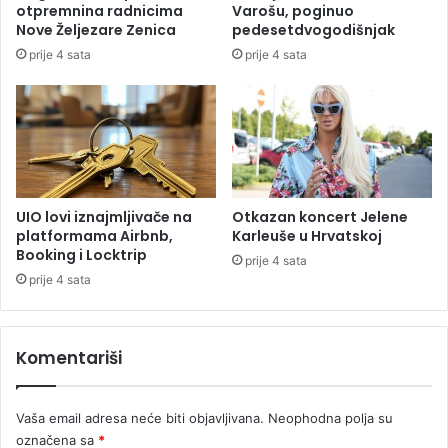
g
otpremnina radnicima
Varošu, poginuo
k
l
Nove Željezare Zenica
pedesetdvogodišnjak
e
a
prije 4 sata
prije 4 sata
S
s
Z
i
O
l
a
4
.
j
u
UIO lovi iznajmljivače na
Otkazan koncert Jelene
l
platformama Airbnb,
Karleuše u Hrvatskoj
D
Booking i Locktrip
prije 4 sata
a
prije 4 sata
n
o
m
Komentariši
ž
a
l
Vaša email adresa neće biti objavljivana.
Neophodna polja su
o
označena sa
*
s