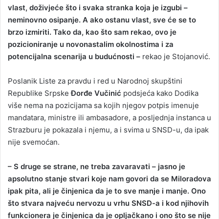
vlast, doživjeće što i svaka stranka koja je izgubi –
neminovno osipanje. A ako ostanu vlast, sve će se to
brzo izmiriti. Tako da, kao što sam rekao, ovo je
pozicioniranje u novonastalim okolnostima i za
potencijalna scenarija u budućnosti –
rekao je Stojanović.
Poslanik Liste za pravdu i red u Narodnoj skupštini
Republike Srpske
Đorđe Vučinić
podsjeća kako Dodika
više nema na pozicijama sa kojih njegov potpis imenuje
mandatara, ministre ili ambasadore, a posljednja instanca u
Strazburu je pokazala i njemu, a i svima u SNSD-u, da ipak
nije svemoćan.
– S druge se strane, ne treba zavaravati – jasno je
apsolutno stanje stvari koje nam govori da se Miloradova
ipak pita, ali je činjenica da je to sve manje i manje. Ono
što stvara najveću nervozu u vrhu SNSD-a i kod njihovih
funkcionera je činjenica da je opljačkano i ono što se nije