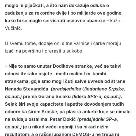
moglo ni pljačkati, a što nam dokazuje odluka o
zaduženju za rekordne dvije i po milijarde ove godine,
kako bi se mogle servisirati osnovne obaveze –
kaže
Vučinić.
U svemu tome, dodaje on, sitne varnice i čarke moraju
izaći na površinu i prerasti u sukobe.
– Nije to samo unutar Dodikove stranke, već se takvi
odnosi itekako osjete i među malim tzv. kombi
strankama, gdje smo mogli čuti salve uvreda od strane
Nenada Stevandića
(predsjednika Ujedonjene Srpske,
op.aut.)
prema Goranu Selaku
(lideru SPS-a, op.aut.)
.
Selak širi svoje kapacitete i apetite dovođenjem tuđih
odbornika širom Srpske, pa plasira ankete koje se nimalo
ne sviđaju ostalima. Petar Đokić
(predsjednik SP-a,
op.aut.)
je u nikad većoj agoniji i sa nikad nižim
rezultatom, a o raščerupanom DEMOS-u ne treba ni