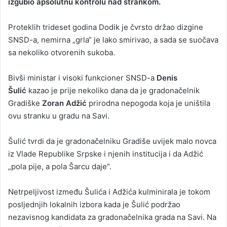
izgubio apsolutnu kontrolu nad strankom.
Proteklih trideset godina Dodik je čvrsto držao dizgine
SNSD-a, nemirna „grla“ je lako smirivao, a sada se suočava
sa nekoliko otvorenih sukoba.
Bivši ministar i visoki funkcioner SNSD-a
Denis
Šulić
kazao je prije nekoliko dana da je gradonačelnik
Gradiške
Zoran Adžić
prirodna nepogoda koja je uništila
ovu stranku u gradu na Savi.
Šulić tvrdi da je gradonačelniku Gradiše uvijek malo novca
iz Vlade Republike Srpske i njenih institucija i da Adžić
„pola pije, a pola Šarcu daje“.
Netrpeljivost između Šulića i Adžića kulminirala je tokom
posljednjih lokalnih izbora kada je Šulić podržao
nezavisnog kandidata za gradonačelnika grada na Savi. Na