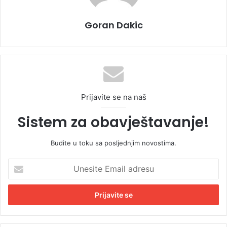
Goran Dakic
Prijavite se na naš
Sistem za obavještavanje!
Budite u toku sa posljednjim novostima.
U
n
e
s
i
t