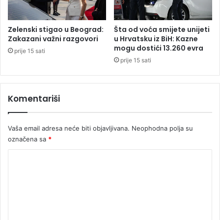
c
i
t
Zelenski stigao u Beograd:
Šta od voća smijete unijeti
o
Zakazani važni razgovori
u Hrvatsku iz BiH: Kazne
k
mogu dostići 13.260 evra
prije 15 sati
o
prije 15 sati
m
s
u
Komentariši
š
n
o
Vaša email adresa neće biti objavljivana.
Neophodna polja su
g
označena sa
*
p
e
K
r
i
o
o
m
d
e
a
n