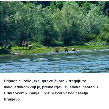
n
d
a
n
e
m
a
i
l
Pripadnici Policijske uprave Zvornik tragaju za
maloljetnikom koji je, prema izjavi svjedoka, nestao u
Drini tokom kupanja u blizini zvorničkog naselja
Branjevo.