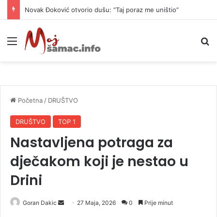
Novak Đoković otvorio dušu: “Taj poraz me uništio”
Meni
P
Početna
/
DRUŠTVO
DRUŠTVO
TOP 1
Nastavljena potraga za
dječakom koji je nestao u
Drini
Goran Dakic
S
27 Maja, 2026
0
Prije minut
e