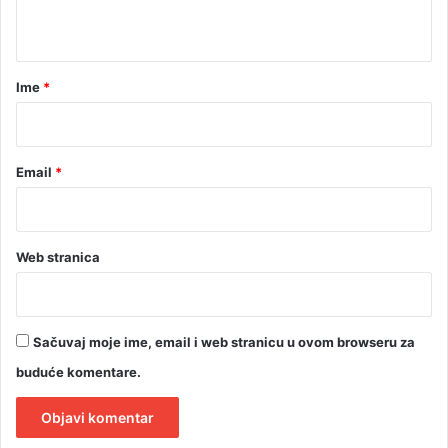
t
a
r
Ime
*
*
Email
*
Web stranica
Sačuvaj moje ime, email i web stranicu u ovom browseru za
buduće komentare.