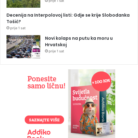
prije 1 sat
Decenija na Interpolovoj listi: Gdje se krije Slobodanka
Tošić?
prije 1 sat
Novi kolaps na putu ka moru u
Hrvatskoj
prije 1 sat