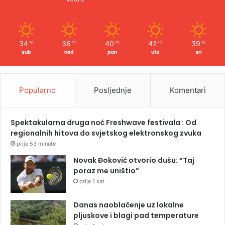
34
36
40
42
39
℃
℃
℃
℃
℃
sub
ned
pon
uto
sri
Popularno
Posljednje
Komentari
Spektakularna druga noć Freshwave festivala : Od
regionalnih hitova do svjetskog elektronskog zvuka
prije 53 minute
Novak Đoković otvorio dušu: “Taj
poraz me uništio”
prije 1 sat
Danas naoblačenje uz lokalne
pljuskove i blagi pad temperature