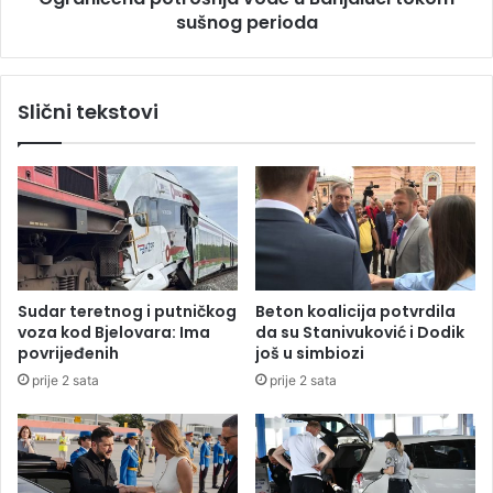
a
sušnog perioda
p
d
o
e
t
v
r
Slični tekstovi
e
o
t
š
o
n
s
j
o
a
b
v
a
o
d
e
Sudar teretnog i putničkog
Beton koalicija potvrdila
u
voza kod Bjelovara: Ima
da su Stanivuković i Dodik
B
povrijeđenih
još u simbiozi
a
prije 2 sata
prije 2 sata
n
j
a
l
u