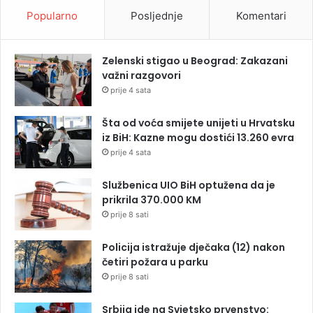
Popularno
Posljednje
Komentari
Zelenski stigao u Beograd: Zakazani
važni razgovori
prije 4 sata
Šta od voća smijete unijeti u Hrvatsku
iz BiH: Kazne mogu dostići 13.260 evra
prije 4 sata
Službenica UIO BiH optužena da je
prikrila 370.000 KM
prije 8 sati
Policija istražuje dječaka (12) nakon
četiri požara u parku
prije 8 sati
Srbija ide na Svjetsko prvenstvo: