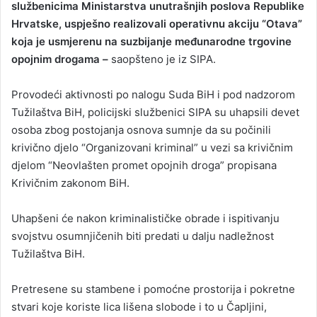
službenicima Ministarstva unutrašnjih poslova Republike
Hrvatske, uspješno realizovali operativnu akciju “Otava”
koja je usmjerenu na suzbijanje međunarodne trgovine
opojnim drogama –
saopšteno je iz SIPA.
Provodeći aktivnosti po nalogu Suda BiH i pod nadzorom
Tužilaštva BiH, policijski službenici SIPA su uhapsili devet
osoba zbog postojanja osnova sumnje da su počinili
krivično djelo “Organizovani kriminal” u vezi sa krivičnim
djelom “Neovlašten promet opojnih droga” propisana
Krivičnim zakonom BiH.
Uhapšeni će nakon kriminalističke obrade i ispitivanju
svojstvu osumnjičenih biti predati u dalju nadležnost
Tužilaštva BiH.
Pretresene su stambene i pomoćne prostorija i pokretne
stvari koje koriste lica lišena slobode i to u Čapljini,