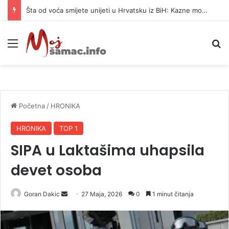
Šta od voća smijete unijeti u Hrvatsku iz BiH: Kazne mogu dostići 13.260 evra
Meni
P
Početna
/
HRONIKA
HRONIKA
TOP 1
SIPA u Laktašima uhapsila
devet osoba
Goran Dakic
S
27 Maja, 2026
0
1 minut čitanja
e
n