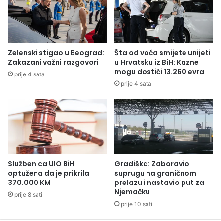
b
z
r
a
a
d
ć
j
a
e
Zelenski stigao u Beograd:
Šta od voća smijete unijeti
j
č
Zakazani važni razgovori
u Hrvatsku iz BiH: Kazne
n
a
mogu dostići 13.260 evra
prije 4 sata
a
k
prije 4 sata
g
o
r
m
a
k
n
o
i
j
c
i
i
j
s
e
Službenica UIO BiH
Gradiška: Zaboravio
a
n
optužena da je prikrila
suprugu na graničnom
H
e
370.000 KM
prelazu i nastavio put za
r
Njemačku
s
prije 8 sati
v
t
prije 10 sati
a
a