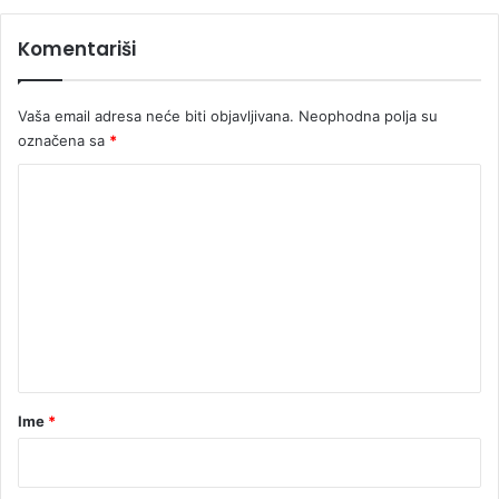
t
o
s
u
Komentariši
k
D
o
r
m
i
Vaša email adresa neće biti objavljivana.
Neophodna polja su
n
označena sa
*
i
K
o
m
e
n
t
a
r
Ime
*
*