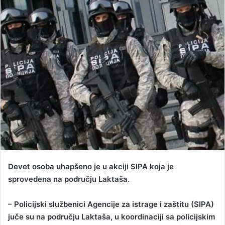
d
a
n
e
m
a
i
l
Devet osoba uhapšeno je u akciji SIPA koja je
sprovedena na području Laktaša.
– Policijski službenici Agencije za istrage i zaštitu (SIPA)
juče su na području Laktaša, u koordinaciji sa policijskim