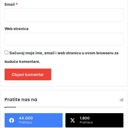
Email
*
Web stranica
Sačuvaj moje ime, email i web stranicu u ovom browseru za
buduće komentare.
A
l
Pratite nas na
t
e
44.000
1.800
r
Pratilaca
Pratilaca
n