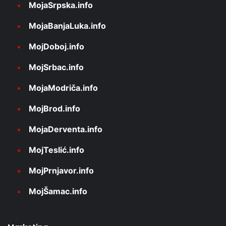
MojaSrpska.info
MojaBanjaLuka.info
MojDoboj.info
MojSrbac.info
MojaModriča.info
MojBrod.info
MojaDerventa.info
MojTeslić.info
MojPrnjavor.info
MojŠamac.info