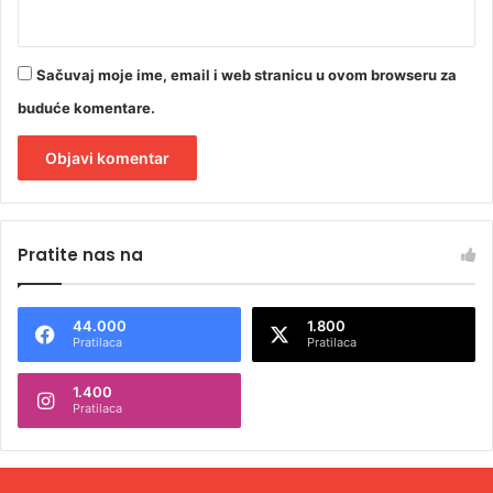
Sačuvaj moje ime, email i web stranicu u ovom browseru za
buduće komentare.
A
l
Pratite nas na
t
e
44.000
1.800
r
Pratilaca
Pratilaca
n
1.400
a
Pratilaca
t
i