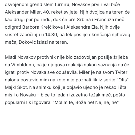
osvojenom grend slem turniru, Novakov prvi rival biće
Aleksander Miler, 40. reket svijeta. Njih dvojica na teren će
kao drugi par po redu, dok će pre Srbina i Francuza meč
odigrati Barbora Krejčikova i Aleksandra Ela. Njih dvije
susret započinju u 14.30, pa tek poslije okončanja njihovog
meča, Đoković izlazi na teren.
Mladi Novakov protivnik nije bio zadovoljan poslije žrijeba
na Vimbldonu, pa je njegova reakcija nakon saznanja da će
igrati protiv Novaka sve oduševila. Miler je na svom Tviter
nalogu postavio mim na kojem je poznati lik iz serije "Ofis"
Majkl Skot. Na snimku koji je objavio ujedno je rekao i šta
misli o Novaku – biće to jedan izuzetno težak meč, pošto
popularni lik izgovara: "Molim te, Bože ne! Ne, ne, ne".