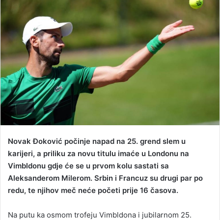
a
n
e
m
a
i
l
Novak Đoković počinje napad na 25. grend slem u
karijeri, a priliku za novu titulu imaće u Londonu na
Vimbldonu gdje će se u prvom kolu sastati sa
Aleksanderom Milerom. Srbin i Francuz su drugi par po
redu, te njihov meč neće početi prije 16 časova.
Na putu ka osmom trofeju Vimbldona i jubilarnom 25.