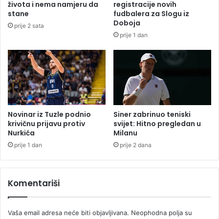
života i nema namjeru da
registracije novih
v
stane
fudbalera za Slogu iz
n
Doboja
prije 2 sata
o
prije 1 dan
g
u
r
e
đ
e
n
j
Novinar iz Tuzle podnio
Siner zabrinuo teniski
a
krivičnu prijavu protiv
svijet: Hitno pregledan u
Nurkića
Milanu
S
r
prije 1 dan
prije 2 dana
p
s
k
Komentariši
e
Vaša email adresa neće biti objavljivana.
Neophodna polja su