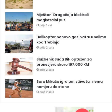
Mještani Dragočaja blokirali
magistralni put
prije 1 sat
Helikopter ponovo gasi vatru u selima
kod Trebinja
prije 2 sata
Službenik Suda BiH optužen za
pronevjeru skoro 197.000 KM
prije 2 sata
Sara Mikača igra tenis života i nema
namjeru da stane
prije 2 sata