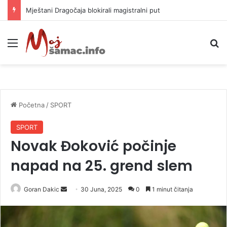
Helikopter ponovo gasi vatru u selima kod Trebinja
Meni
P
Početna
/
SPORT
SPORT
Novak Đoković počinje
napad na 25. grend slem
Goran Dakic
S
30 Juna, 2025
0
1 minut čitanja
e
n
d