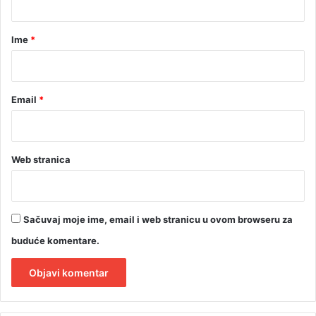
a
a
s
r
Ime
*
"
*
Email
*
Web stranica
Sačuvaj moje ime, email i web stranicu u ovom browseru za
buduće komentare.
A