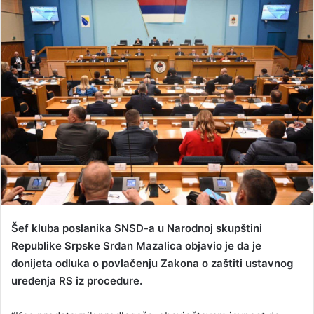
a
n
e
m
a
i
l
Šef kluba poslanika SNSD-a u Narodnoj skupštini
Republike Srpske Srđan Mazalica objavio je da je
donijeta odluka o povlačenju Zakona o zaštiti ustavnog
uređenja RS iz procedure.