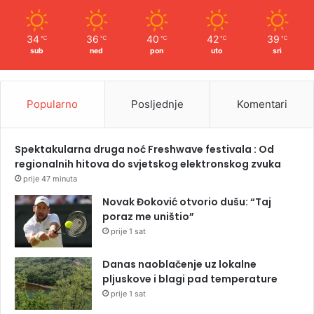
34
36
40
42
39
℃
℃
℃
℃
℃
sub
ned
pon
uto
sri
Popularno
Posljednje
Komentari
Spektakularna druga noć Freshwave festivala : Od
regionalnih hitova do svjetskog elektronskog zvuka
prije 47 minuta
Novak Đoković otvorio dušu: “Taj
poraz me uništio”
prije 1 sat
Danas naoblačenje uz lokalne
pljuskove i blagi pad temperature
prije 1 sat