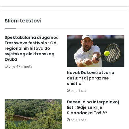
a
c
d
i
n
p
Slični tekstovi
a
r
2
e
5
t
Spektakularna druga noć
.
u
Freshwave festivala : Od
g
č
regionalnih hitova do
r
e
svjetskog elektronskog
e
n
zvuka
n
i
prije 47 minuta
d
u
Novak Đoković otvorio
s
H
dušu: “Taj poraz me
l
r
uništio”
e
v
prije 1 sat
m
a
t
Decenija na Interpolovoj
s
listi: Gdje se krije
k
Slobodanka Tošić?
o
prije 1 sat
j