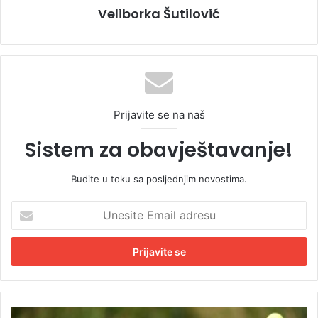
Veliborka Šutilović
Prijavite se na naš
Sistem za obavještavanje!
Budite u toku sa posljednjim novostima.
U
n
e
s
i
t
e
E
N