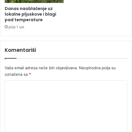
:
"
Danas naoblačenje uz
M
lokalne pljuskove i blagi
o
pad temperature
j
prije 1 sat
d
i
d
Komentariši
s
e
b
Vaša email adresa neće biti objavljivana.
Neophodna polja su
o
označena sa
*
r
i
K
o
p
o
r
m
o
e
t
i
n
v
t
v