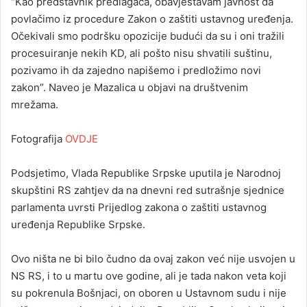
“Kao predstavnik predlagača, obavještavam javnost da
povlačimo iz procedure Zakon o zaštiti ustavnog uređenja.
Očekivali smo podršku opozicije budući da su i oni tražili
procesuiranje nekih KD, ali pošto nisu shvatili suštinu,
pozivamo ih da zajedno napišemo i predložimo novi
zakon”. Naveo je Mazalica u objavi na društvenim
mrežama.
Fotografija
OVDJE
Podsjetimo, Vlada Republike Srpske uputila je Narodnoj
skupštini RS zahtjev da na dnevni red sutrašnje sjednice
parlamenta uvrsti Prijedlog zakona o zaštiti ustavnog
uređenja Republike Srpske.
Ovo ništa ne bi bilo čudno da ovaj zakon već nije usvojen u
NS RS, i to u martu ove godine, ali je tada nakon veta koji
su pokrenula Bošnjaci, on oboren u Ustavnom sudu i nije