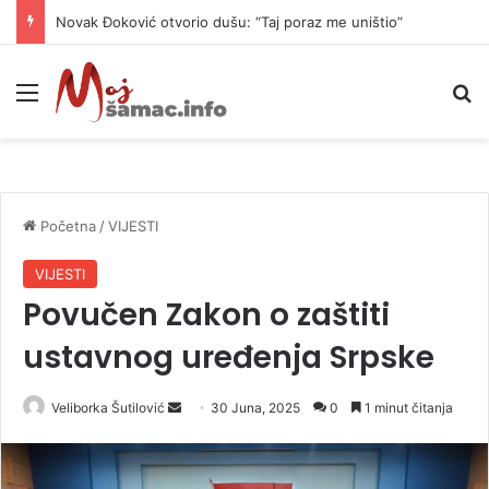
Novak Đoković otvorio dušu: “Taj poraz me uništio”
Meni
P
Početna
/
VIJESTI
VIJESTI
Povučen Zakon o zaštiti
ustavnog uređenja Srpske
Veliborka Šutilović
S
30 Juna, 2025
0
1 minut čitanja
e
n
d