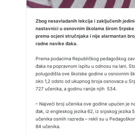
Zbog nesavladanih lekcija i zaključenih jedin
nastavnici u osnovnim školama širom Srpske n
prema ocjeni stručnjaka i nije alarmantan broj
radne navike đaka.
Prema podacima Republičkog pedagoškog zavod
đaka na popravnom ispitu u odnosu na lani. Sta
polugodišta ove školske godine u osnovnim ško
oko 1,2 odsto od ukupnog broja osnovaca u Sr
727 učenika, a godinu ranije njih 534.
– Najveći broj učenika ove godine upućen je na p
đak, iz engleskog jezika 62, iz srpskog jezika 
učenika osmih razreda – rekli su u Pedagoškom
84 učenika.