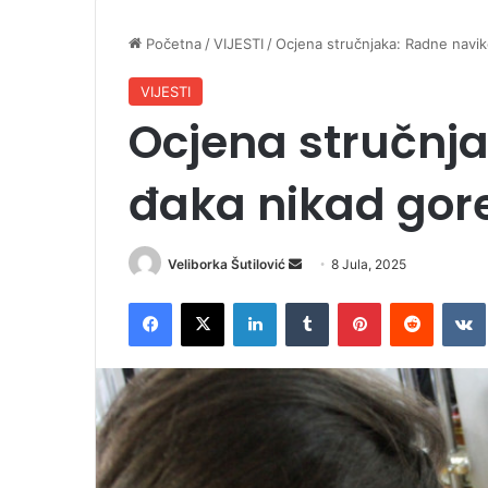
Početna
/
VIJESTI
/
Ocjena stručnjaka: Radne navik
VIJESTI
Ocjena stručnj
đaka nikad gore
Veliborka Šutilović
S
8 Jula, 2025
e
Facebook
X
LinkedIn
Tumblr
Pinterest
Reddit
VK
n
d
a
n
e
m
a