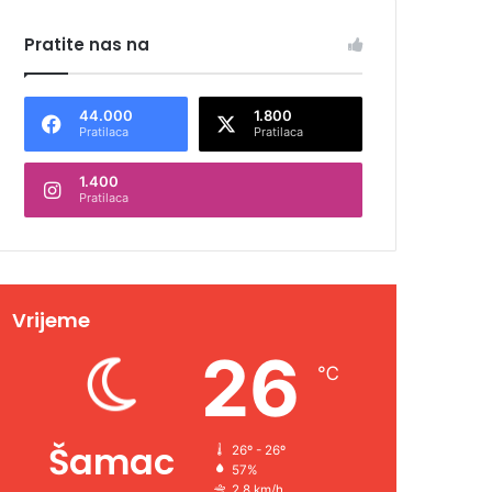
Pratite nas na
44.000
1.800
Pratilaca
Pratilaca
1.400
Pratilaca
Vrijeme
26
℃
Šamac
26º - 26º
57%
2.8 km/h