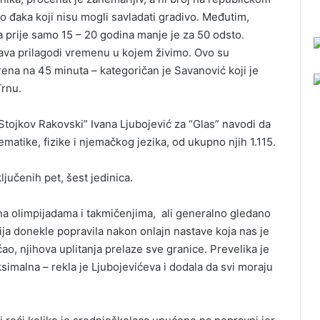
lo đaka koji nisu mogli savladati gradivo. Međutim,
prije samo 15 – 20 godina manje je za 50 odsto.
ava prilagodi vremenu u kojem živimo. Ovo su
rena na 45 minuta – kategoričan je Savanović koji je
Trnu.
tojkov Rakovski” Ivana Ljubojević za “Glas” navodi da
matike, fizike i njemačkog jezika, od ukupno njih 1.115.
ljučenih pet, šest jedinica.
na olimpijadama i takmičenjima, ali generalno gledano
ija donekle popravila nakon onlajn nastave koja nas je
ćao, njihova uplitanja prelaze sve granice. Prevelika je
imalna – rekla je Ljubojevićeva i dodala da svi moraju