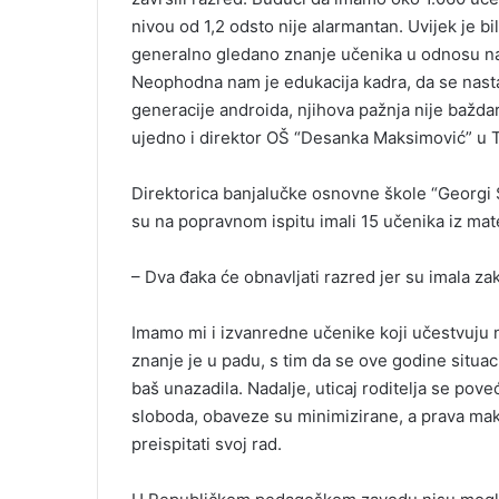
nivou od 1,2 odsto nije alarmantan. Uvijek je bi
generalno gledano znanje učenika u odnosu na 
Neophodna nam je edukacija kadra, da se nast
generacije androida, njihova pažnja nije bažda
ujedno i direktor OŠ “Desanka Maksimović” u 
Direktorica banjalučke osnovne škole “Georgi S
su na popravnom ispitu imali 15 učenika iz mate
– Dva đaka će obnavljati razred jer su imala zak
Imamo mi i izvanredne učenike koji učestvuju 
znanje je u padu, s tim da se ove godine situac
baš unazadila. Nadalje, uticaj roditelja se pove
sloboda, obaveze su minimizirane, a prava maks
preispitati svoj rad.