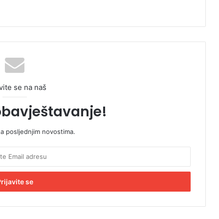
vite se na naš
obavještavanje!
sa posljednjim novostima.