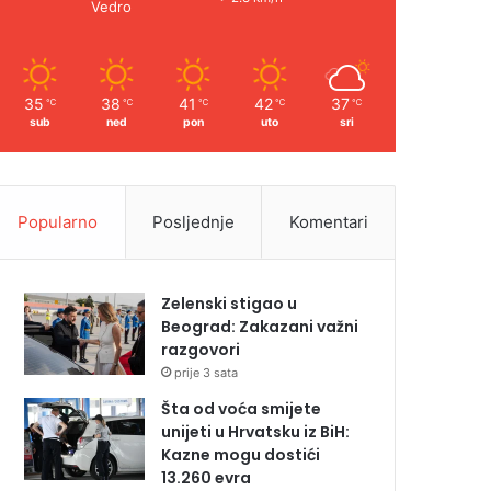
Vedro
35
38
41
42
37
℃
℃
℃
℃
℃
sub
ned
pon
uto
sri
Popularno
Posljednje
Komentari
Zelenski stigao u
Beograd: Zakazani važni
razgovori
prije 3 sata
Šta od voća smijete
unijeti u Hrvatsku iz BiH:
Kazne mogu dostići
13.260 evra