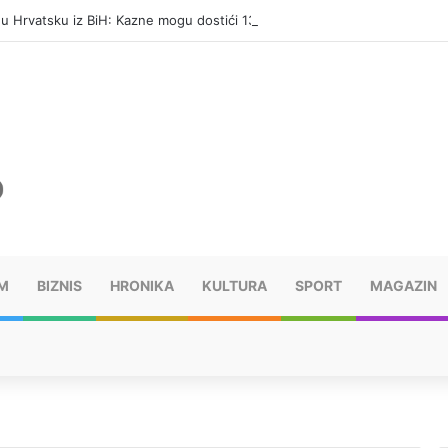
i u Hrvatsku iz BiH: Kazne mogu dostići 13.260 evra
M
BIZNIS
HRONIKA
KULTURA
SPORT
MAGAZIN