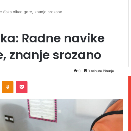
e đaka nikad gore, znanje srozano
aka: Radne navike
, znanje srozano
0
3 minuta čitanja
ontakte
Odnoklassniki
Pocket