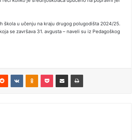
eći koliko je srednjoškolaca upućeno na popravni jer
ih škola u učenju na kraju drugog polugodišta 2024/25.
koja se završava 31. avgusta – naveli su iz Pedagoškog
Reddit
VKontakte
Odnoklassniki
Pocket
Podijeli putem Emaila
Odštampaj