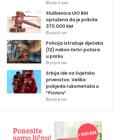
prije 3 sata
Službenica UIO BiH
optužena da je prikrila
370.000 KM
prije 8 sati
Policija istražuje dječaka
(12) nakon četiri požara
u parku
prije 8 sati
Srbija ide na Svjetsko
prvenstvo: Velika
pobjeda rukometaša u
“Pioniru”
prije 8 sati