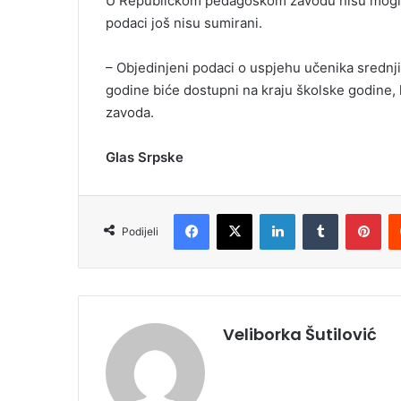
U Republičkom pedagoškom zavodu nisu mogli r
podaci još nisu sumirani.
– Objedinjeni podaci o uspjehu učenika srednj
godine biće dostupni na kraju školske godine, 
zavoda.
Glas Srpske
Facebook
X
LinkedIn
Tumblr
Pinterest
Podijeli
Veliborka Šutilović