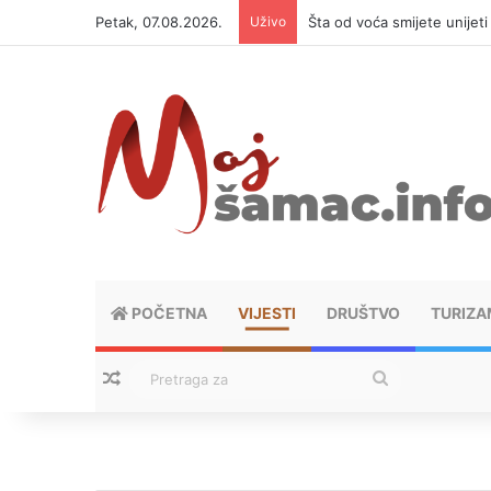
Petak, 07.08.2026.
Uživo
Šta od voća smijete unijet
POČETNA
VIJESTI
DRUŠTVO
TURIZA
Nasumični tekstovi
Pretraga
za