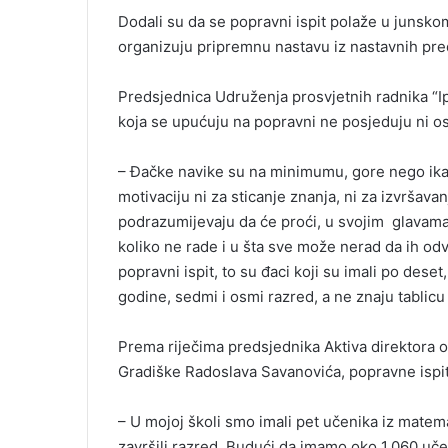
Dodali su da se popravni ispit polaže u junsk
organizuju pripremnu nastavu iz nastavnih pre
Predsjednica Udruženja prosvjetnih radnika “I
koja se upućuju na popravni ne posjeduju ni o
– Đačke navike su na minimumu, gore nego ika
motivaciju ni za sticanje znanja, ni za izvršava
podrazumijevaju da će proći, u svojim glavama
koliko ne rade i u šta sve može nerad da ih od
popravni ispit, to su đaci koji su imali po dese
godine, sedmi i osmi razred, a ne znaju tablicu
Prema riječima predsjednika Aktiva direktora o
Gradiške Radoslava Savanovića, popravne ispite
– U mojoj školi smo imali pet učenika iz matema
završili razred. Budući da imamo oko 1.060 učen