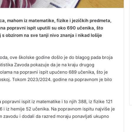
ica, mahom iz matematike, fizike i jezičkih predmeta,
a popravni ispit uputili su oko 690 učenika, što
 s obzirom na sve tanji nivo znanja i nikad lošije
a, ove školske godine došlo je do blagog pada broja
tistika Zavoda pokazuje da je na kraju drugog
lama na popravni ispit upućeno 689 učenika, što je
pskoj. Tokom 2023/2024. godine na popravnom je bilo
opravni ispit iz matematike i to njih 388, iz fizike 121
56 i iz hemije 52 učenika. Na popravnom ispitu najviše je
 zavodu i dodali da razred moraju ponavljati ukupno