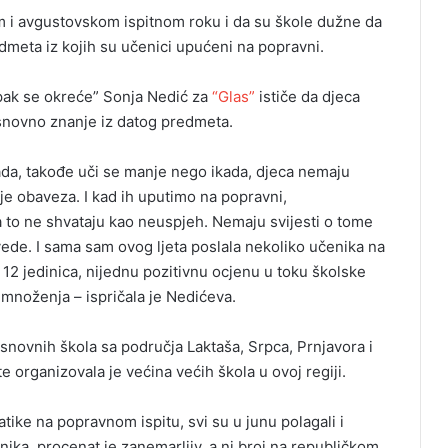
om i avgustovskom ispitnom roku i da su škole dužne da
dmeta iz kojih su učenici upućeni na popravni.
pak se okreće” Sonja Nedić za
“Glas”
ističe da djeca
snovno znanje iz datog predmeta.
da, takođe uči se manje nego ikada, djeca nemaju
nje obaveza. I kad ih uputimo na popravni,
 to ne shvataju kao neuspjeh. Nemaju svijesti o tome
vede. I sama sam ovog ljeta poslala nekoliko učenika na
t, 12 jedinica, nijednu pozitivnu ocjenu u toku školske
 množenja – ispričala je Nedićeva.
snovnih škola sa područja Laktaša, Srpca, Prnjavora i
 organizovala je većina većih škola u ovoj regiji.
tike na popravnom ispitu, svi su u junu polagali i
ika, procenat je zanemarljiv, a ni broj na republičkom