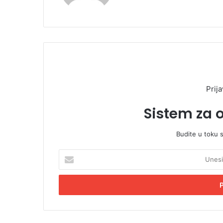
Prija
Sistem za 
Budite u toku 
U
n
e
s
i
t
e