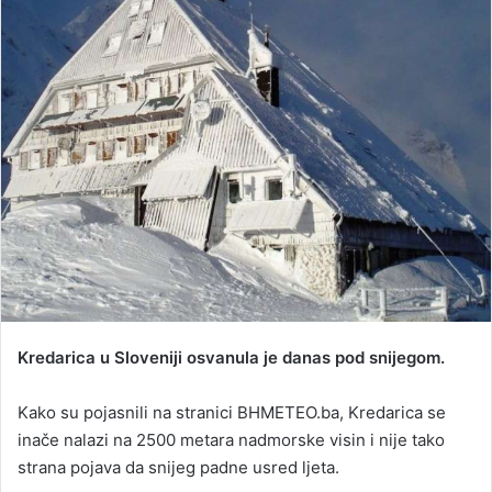
a
n
e
m
a
i
l
Kredarica u Sloveniji osvanula je danas pod snijegom.
Kako su pojasnili na stranici BHMETEO.ba, Kredarica se
inače nalazi na 2500 metara nadmorske visin i nije tako
strana pojava da snijeg padne usred ljeta.