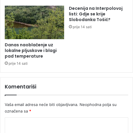
c
e
Decenija na Interpolovoj
e
đ
listi: Gdje se krije
r
a
Slobodanka Tošić?
t
k
prije 14 sati
i
a
P
n
l
i
Danas naoblačenje uz
e
k
lokalne pljuskove i blagi
n
a
pad temperature
k
d
prije 14 sati
o
g
v
o
i
r
Komentariši
ć
e
a
,
z
Vaša email adresa neće biti objavljivana.
Neophodna polja su
n
označena sa
*
a
n
K
j
e
o