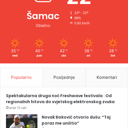
Šamac
22º - 22º
68%
0.92 km/h
Oblačno
35
40
42
38
38
℃
℃
℃
℃
℃
ned
pon
uto
sri
čet
Popularno
Posljednje
Komentari
Spektakularna druga noć Freshwave festivala : Od
regionalnih hitova do svjetskog elektronskog zvuka
prije 13 sati
Novak Đoković otvorio dušu: “Taj
poraz me uništio”