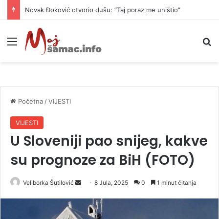
Novak Đoković otvorio dušu: “Taj poraz me uništio”
Meni
P
Početna
/
VIJESTI
VIJESTI
U Sloveniji pao snijeg, kakve
su prognoze za BiH (FOTO)
Veliborka Šutilović
S
8 Jula, 2025
0
1 minut čitanja
e
n
d