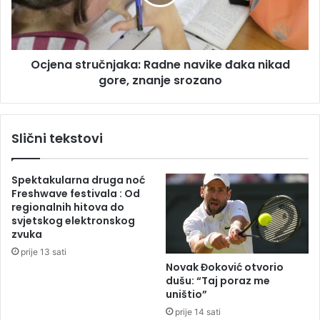
e
a
a
s
g
t
o
r
v
Ocjena stručnjaka: Radne navike đaka nikad
u
a
gore, znanje srozano
č
l
n
a
j
n
a
Slični tekstovi
a
k
T
a
o
:
Spektakularna druga noć
m
R
Freshwave festivala : Od
p
a
regionalnih hitova do
s
d
svjetskog elektronskog
o
n
zvuka
n
e
prije 13 sati
o
n
Novak Đoković otvorio
v
a
dušu: “Taj poraz me
k
v
uništio”
o
i
prije 14 sati
n
k