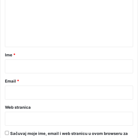
s
m
r
e
o
z
n
a
t
n
o
a
r
Ime
*
*
Email
*
Web stranica
Sačuvaj moje ime, email i web stranicu u ovom browseru za