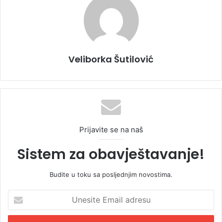
Veliborka Šutilović
Prijavite se na naš
Sistem za obavještavanje!
Budite u toku sa posljednjim novostima.
U
n
e