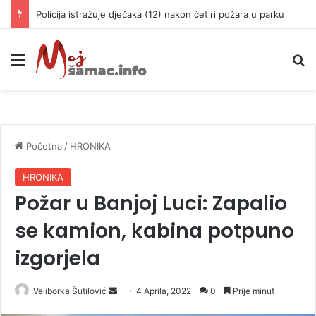
Policija istražuje dječaka (12) nakon četiri požara u parku
Meni
P
Početna
/
HRONIKA
HRONIKA
Požar u Banjoj Luci: Zapalio
se kamion, kabina potpuno
izgorjela
Veliborka Šutilović
S
4 Aprila, 2022
0
Prije minut
e