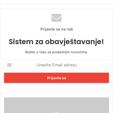
Prijavite se na naš
Sistem za obavještavanje!
Budite u toku sa posljednjim novostima.
U
n
e
s
i
t
e
E
M
m
i
a
n