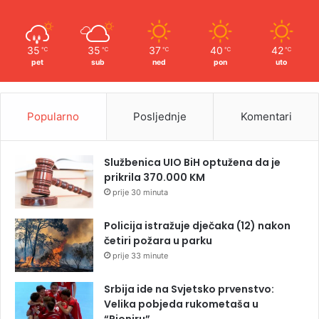
35
35
37
40
42
℃
℃
℃
℃
℃
pet
sub
ned
pon
uto
Popularno
Posljednje
Komentari
Službenica UIO BiH optužena da je
prikrila 370.000 KM
prije 30 minuta
Policija istražuje dječaka (12) nakon
četiri požara u parku
prije 33 minute
Srbija ide na Svjetsko prvenstvo:
Velika pobjeda rukometaša u
“Pioniru”