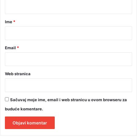
t
o
i
z
a
a
r
Ime
*
*
Email
*
Web stranica
Sačuvaj moje ime, email i web stranicu u ovom browseru za
buduće komentare.
A