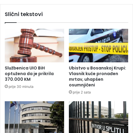
.
i
7
N
Slični tekstovi
7
o
0
t
l
r
j
D
u
a
d
m
i
a
,
:
v
Z
Službenica UIO BiH
Ubistvo u Bosanskoj Krupi:
i
a
optužena da je prikrila
Vlasnik kuće pronađen
š
p
370.000 KM
mrtav, uhapšen
e
a
osumnjičeni
prije 30 minuta
o
l
prije 2 sata
d
i
5
o
0
s
0
e
.
a
0
u
0
t