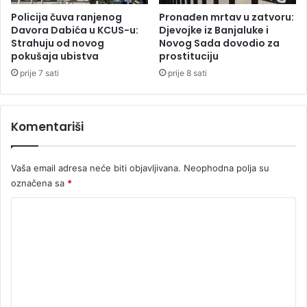
0
o
Policija čuva ranjenog
Pronađen mrtav u zatvoru:
g
b
Davora Dabića u KCUS-u:
Djevojke iz Banjaluke i
r
Strahuju od novog
Novog Sada dovodio za
u
pokušaja ubistva
prostituciju
a
s
đ
,
prije 7 sati
prije 8 sati
a
d
n
i
a
m
Komentariši
i
k
d
u
a
l
Vaša email adresa neće biti objavljivana.
Neophodna polja su
l
j
označena sa
*
j
a
e
i
K
u
z
o
g
n
r
a
m
o
d
e
ž
P
e
a
n
n
r