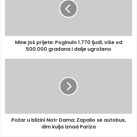
i
e
l
j
a
o
d
š
r
p
e
r
s
Mine još prijete: Poginulo 1.770 ljudi, više od
i
u
500.000 građana i dalje ugroženo
j
e
t
P
e
o
:
ž
P
a
o
r
g
u
i
b
n
l
u
i
l
Požar u blizini Notr Dama: Zapalio se autobus,
z
o
dim kulja iznad Pariza
i
1
n