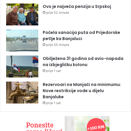
Ovo je najveća penzija u Srpskoj
prije 52 minute
Počela sanacija puta od Prijedorske
petlje ka Banjaluci
prije 55 minuta
Obilježena 31 godina od avio-napada
na izbjegličku kolonu
prije 1 sat
Rezervoari na Manjači na minimumu:
Nove restrikcije vode u dijelu
Banjaluke
prije 1 sat