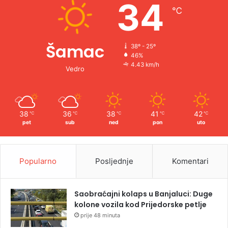
34
℃
:
Šamac
38º - 25º
46%
4.43 km/h
Vedro
38
36
38
41
42
℃
℃
℃
℃
℃
pet
sub
ned
pon
uto
Popularno
Posljednje
Komentari
Saobraćajni kolaps u Banjaluci: Duge
kolone vozila kod Prijedorske petlje
prije 48 minuta