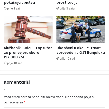
a
e
pokušaja ubistva
prostituciju
o
p
prije 1 sat
prije 3 sata
t
u
p
š
a
k
d
e
a
,
u
h
a
Službenik Suda BiH optužen
Uhapšeni u akciji “Trasa”
p
za pronevjeru skoro
sproveden u OJT Banjaluka
197.000 KM
š
prije 19 sati
e
prije 18 sati
n
d
v
Komentariši
o
j
a
Vaša email adresa neće biti objavljivana.
Neophodna polja su
c
označena sa
*