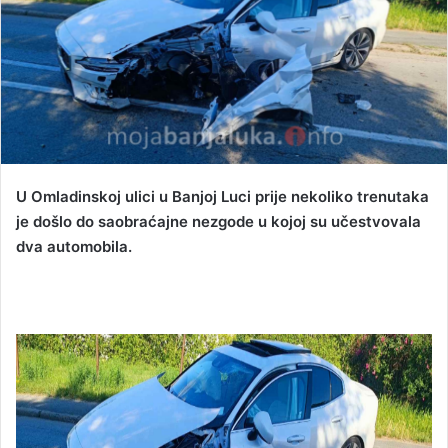
a
n
e
m
a
i
l
U Omladinskoj ulici u Banjoj Luci prije nekoliko trenutaka
je došlo do saobraćajne nezgode u kojoj su učestvovala
dva automobila.