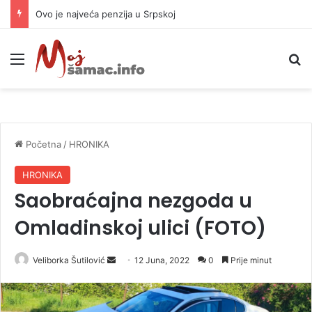
Ovo je najveća penzija u Srpskoj
Meni
P
Početna
/
HRONIKA
HRONIKA
Saobraćajna nezgoda u
Omladinskoj ulici (FOTO)
Veliborka Šutilović
S
12 Juna, 2022
0
Prije minut
e
n
d