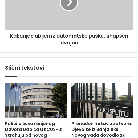
z
n
v
j
e
a
z
c
l
u
a
Kakanjac ubijen iz automatske puške, uhapšen
b
v
dvojac
i
i
j
š
e
e
n
Slični tekstovi
o
i
d
z
m
a
i
u
l
t
i
o
o
m
n
a
t
t
Policija čuva ranjenog
Pronađen mrtav u zatvoru:
o
s
Davora Dabića u KCUS-u:
Djevojke iz Banjaluke i
n
k
Strahuju od novog
Novog Sada dovodio za