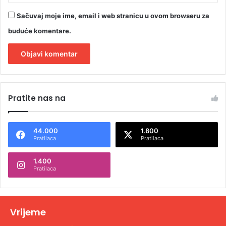
Sačuvaj moje ime, email i web stranicu u ovom browseru za
buduće komentare.
A
l
Pratite nas na
t
e
44.000
1.800
r
Pratilaca
Pratilaca
n
1.400
a
Pratilaca
t
i
v
Vrijeme
e