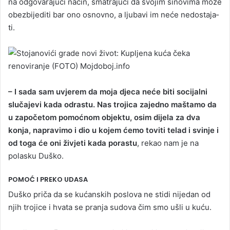
na od­go­va­ra­jući način, smatrajući da svo­jim si­no­vi­ma može
obe­zbi­je­di­ti bar ono osnovno, a lju­ba­vi im neće ne­dos­ta­ja­
ti.
– I sada sam uvjerem da moja djeca neće biti socijalni
slučajevi kada odrastu. Nas trojica zajedno maštamo da
u započetom pomoćnom objektu, osim dijela za dva
konja, napravimo i dio u kojem ćemo toviti telad i svinje i
od toga će oni živjeti kada porastu
, rekao nam je na
polasku Duško.
POMOĆ I PREKO UDASA
Duško priča da se kućanskih poslova ne stidi nijedan od
njih trojice i hvata se pranja sudova čim smo ušli u kuću.