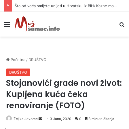
Šta od voća smijete unijeti u Hrvatsku iz BiH: Kazne mogu dostići 13.260 evra
Meni
P
Početna
/
DRUŠTVO
DRUŠTVO
Stojanovići grade novi život:
Kupljena kuća čeka
renoviranje (FOTO)
Željka Javorac
S
3 Juna, 2020
0
3 minuta čitanja
e