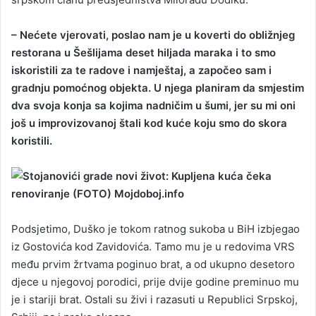
– Nećete vjerovati, poslao nam je u koverti do obližnjeg
restorana u Šešlijama deset hiljada maraka i to smo
iskoristili za te radove i namještaj, a započeo sam i
gradnju pomoćnog objekta. U njega planiram da smjestim
dva svoja konja sa kojima nadničim u šumi, jer su mi oni
još u improvizovanoj štali kod kuće koju smo do skora
koristili.
Podsjetimo, Duško je tokom ratnog sukoba u BiH izbjegao
iz Gostovića kod Zavidovića. Tamo mu je u redovima VRS
među prvim žrtvama poginuo brat, a od ukupno desetoro
djece u njegovoj porodici, prije dvije godine preminuo mu
je i stariji brat. Ostali su živi i razasuti u Republici Srpskoj,