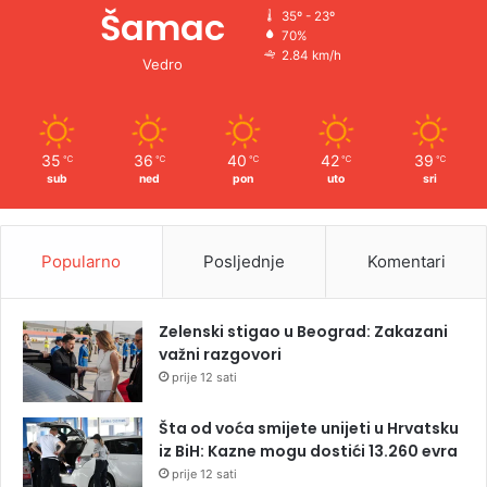
Šamac
35º - 23º
70%
2.84 km/h
Vedro
35
36
40
42
39
℃
℃
℃
℃
℃
sub
ned
pon
uto
sri
Popularno
Posljednje
Komentari
Zelenski stigao u Beograd: Zakazani
važni razgovori
prije 12 sati
Šta od voća smijete unijeti u Hrvatsku
iz BiH: Kazne mogu dostići 13.260 evra
prije 12 sati