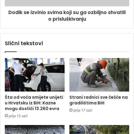
i
z
š
Dodik se izvinio svima koji su ga ozbiljno shvatili
v
e
o prisluškivanju
i
s
n
t
i
o
o
Slični tekstovi
r
s
o
v
z
i
a
m
r
a
a
k
ž
o
e
j
n
i
Šta od voća smijete unijeti
Strani radnici sve češće na
i
s
u Hrvatsku iz BiH: Kazne
gradilištima BiH
h
u
mogu dostići 13.260 evra
prije 17 sati
,
g
prije 12 sati
v
a
i
o
š
z