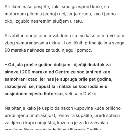
Prilikom naše posjete, zakli smo ga ispred kuće, sa
motornom pilom u jednoj ruci, jer je drugu, kao i jedno
oko, izgubio nesretnim slučjem u ratu.
Prvobitno dodjeljenu invalidninu su mu kasnijom revizijom
zbog samoranjavanja ukinuli i od ličnih primanja ima svega
90 maraka naknade za tuđu njegu i pomoć.
– Od jula prošle godine dobijam i dječiji dodatak za
sinove i 200 maraka od Centra za socijani rad kao
samohrani otac, jer nas je supruga prije pet godina,
razboljevši se, napustila i nalazi se kod rodbine u
susjednom mjestu Kotorsko
, veli nam Duško.
Na pitanje kako je uspio da nakon kupovine kuće prilično
uredi njenu unutrašnjost, renovira kupatilo, uredi sobicu
za djecu i kupi namještaj, kaže da je za to zahvalan
srpskom članu predsjedništva Miloradu Dodiku.