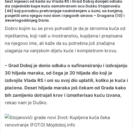
Šest mjeseci od kada su Vlada RS i Grad Doboj donijeli odluku
n
da zajednički kupe kuću samohranom ocu Dušku Stojanoviću
(46) koji porodicu prehranjuje nadničenjem u šumi, sa konjima,
d
posjetili smo njegov novi dom i njegovih sinova – Dragana (10) i
a
devetogodišnjeg Daria.
n
Dobro kojim su se prvo pohvalili je da je skromna kuća od
e
mještanina, koji radi u inostranstvu, kupljena i prepisana
m
na njegovo ime, ali kaže da su potrebna još značajna
a
ulaganja na vanjskom dijelu kuće i kompletnom krovu.
i
l
– Grad Doboj je donio odluku o sufinansiranju i izdvajanju
30 hiljada maraka, od čega je 20 hiljada dio koji je
izdvojila Vlada RS i oni su svoj dio uplatili, koliko je kuća i
plaćena. Deset hiljada maraka još čekam od Grada kako
bih zamijenio dotrajali krov i izmalterisao kuću izvana
,
rekao nam je Duško.