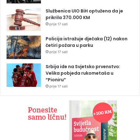
Službenica UIO BiH optužena da je
prikrila 370.000 KM
prije 17 sati
Policija istražuje dječaka (12) nakon
četiri požara u parku
prije 17 sati
Srbija ide na Svjetsko prvenstvo:
Velika pobjeda rukometaša u
“Pioniru”
prije 17 sati