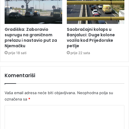
e
b
o
i
d
l
3
j
0
n
Gradiška: Zaboravio
Saobraćajni kolaps u
u
o
suprugu na graničnom
Banjaluci: Duge kolone
i
s
prelazu i nastavio put za
vozila kod Prijedorske
z
Njemačku
petlje
h
o
v
prije 18 sati
prije 22 sata
l
a
a
t
c
i
Komentariši
i
l
j
i
i
o
Vaša email adresa neće biti objavljivana.
Neophodna polja su
p
označena sa
*
r
i
K
s
o
l
u
m