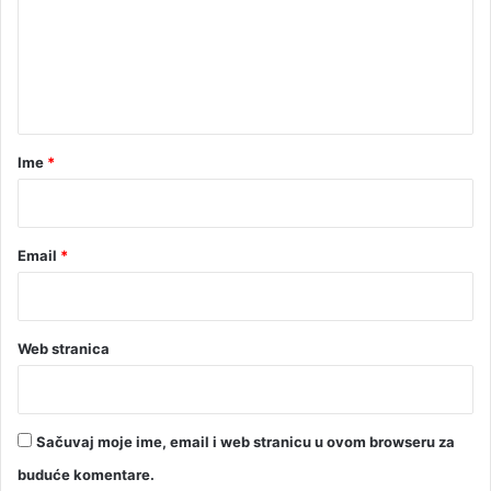
š
e
k
i
n
v
t
a
n
a
j
r
Ime
*
u
*
Email
*
Web stranica
Sačuvaj moje ime, email i web stranicu u ovom browseru za
buduće komentare.