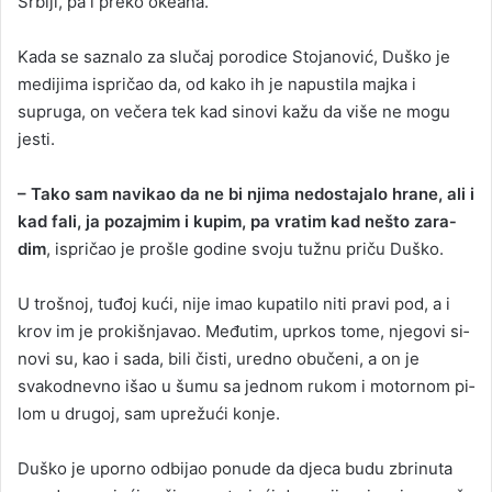
Srbiji, pa i preko okeana.
Kada se saznalo za slučaj porodice Stojanović, Duško je
medijima ispričao da, od kako ih je napustila majka i
supruga, on večera tek kad sinovi kažu da vi­še ne mo­gu
jes­ti.
– Ta­ko sam na­vi­kao da ne bi nji­ma ne­dos­ta­ja­lo hra­ne, ali i
kad fa­li, ja po­zaj­mim i ku­pim, pa vratim kad ne­što za­ra­
dim
, ispričao je prošle godine svoju tužnu priču Duško.
U tro­šnoj, tuđoj kući, nije imao ku­pa­ti­lo ni­ti pra­vi pod, a i
krov im je pro­kiš­nja­vao. Međutim, uprkos to­me, nje­go­vi si­
no­vi su, kao i sada, bili čis­ti, ure­dno obučeni, a on je
svakodnevno išao u šumu sa jednom rukom i motornom pi­
lom u drugoj, sam uprežući ko­nje.
Duško je uporno odbijao po­nude da dje­ca bu­du zbri­nu­ta