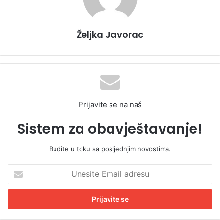
Željka Javorac
Prijavite se na naš
Sistem za obavještavanje!
Budite u toku sa posljednjim novostima.
U
n
e
s
i