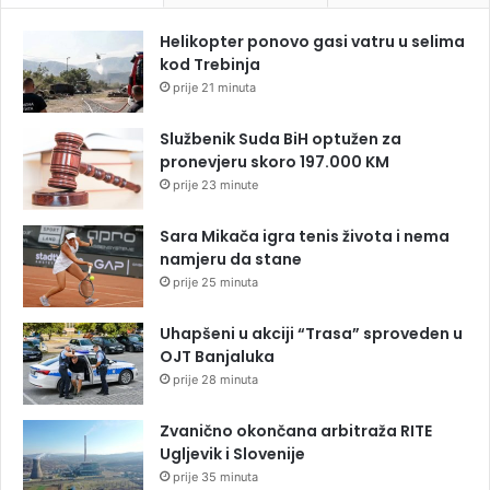
Helikopter ponovo gasi vatru u selima
kod Trebinja
prije 21 minuta
Službenik Suda BiH optužen za
pronevjeru skoro 197.000 KM
prije 23 minute
Sara Mikača igra tenis života i nema
namjeru da stane
prije 25 minuta
Uhapšeni u akciji “Trasa” sproveden u
OJT Banjaluka
prije 28 minuta
Zvanično okončana arbitraža RITE
Ugljevik i Slovenije
prije 35 minuta