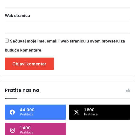
Web stranica
Sačuvaj moje ime, email i web stranicu u ovom browseru za
buduće komentare.
A
l
Pratite nas na
t
e
44.000
1.800
r
Pratilaca
Pratilaca
n
1.400
a
Pratilaca