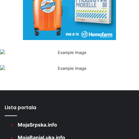
Lista portala
MojaSrpska.info
MojaBanjaLuka.info