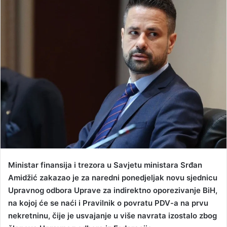
a
n
e
m
a
i
l
Ministar finansija i trezora u Savjetu ministara Srđan
Amidžić zakazao je za naredni ponedjeljak novu sjednicu
Upravnog odbora Uprave za indirektno oporezivanje BiH,
na kojoj će se naći i Pravilnik o povratu PDV-a na prvu
nekretninu, čije je usvajanje u više navrata izostalo zbog