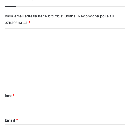
Vaša email adresa neće biti objavljivana.
Neophodna polja su
označena sa
*
K
o
m
e
n
t
a
r
Ime
*
*
Email
*