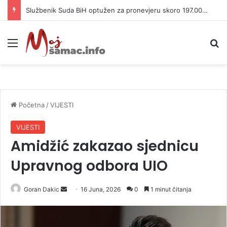
Službenik Suda BiH optužen za pronevjeru skoro 197.000 KM
Meni
P
Početna
/
VIJESTI
VIJESTI
Amidžić zakazao sjednicu
Upravnog odbora UIO
Goran Dakic
S
16 Juna, 2026
0
1 minut čitanja
e
n
d