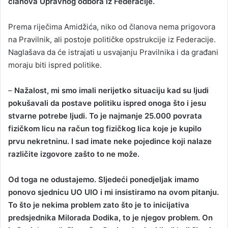
članova Upravnog odbora iz Federacije.
Prema riječima Amidžića, niko od članova nema prigovora
na Pravilnik, ali postoje političke opstrukcije iz Federacije.
Naglašava da će istrajati u usvajanju Pravilnika i da građani
moraju biti ispred politike.
–
Nažalost, mi smo imali nerijetko situaciju kad su ljudi
pokušavali da postave politiku ispred onoga što i jesu
stvarne potrebe ljudi. To je najmanje 25.000 povrata
fizičkom licu na račun tog fizičkog lica koje je kupilo
prvu nekretninu. I sad imate neke pojedince koji nalaze
različite izgovore zašto to ne može.
Od toga ne odustajemo. Sljedeći ponedjeljak imamo
ponovo sjednicu UO UIO i mi insistiramo na ovom pitanju.
To što je nekima problem zato što je to inicijativa
predsjednika Milorada Dodika, to je njegov problem. On