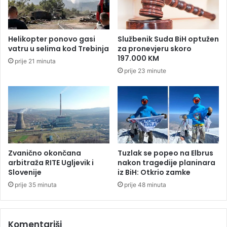
a
j
n
o
Helikopter ponovo gasi
Službenik Suda BiH optužen
s
vatru u selima kod Trebinja
za pronevjeru skoro
t
197.000 KM
prije 21 minuta
i
prije 23 minute
,
a
p
o
s
t
a
o
Zvanično okončana
Tuzlak se popeo na Elbrus
j
arbitraža RITE Ugljevik i
nakon tragedije planinara
e
Slovenije
iz BiH: Otkrio zamke
i
prije 35 minuta
prije 48 minuta
o
t
a
Komentariši
c