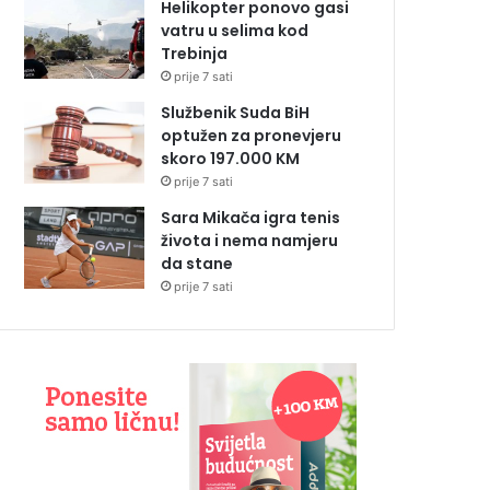
Helikopter ponovo gasi
vatru u selima kod
Trebinja
prije 7 sati
Službenik Suda BiH
optužen za pronevjeru
skoro 197.000 KM
prije 7 sati
Sara Mikača igra tenis
života i nema namjeru
da stane
prije 7 sati