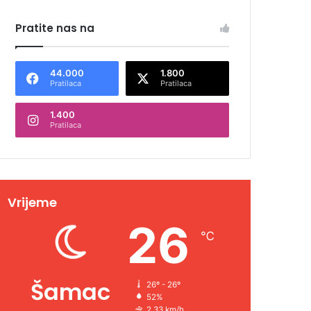
Pratite nas na
44.000
1.800
Pratilaca
Pratilaca
1.400
Pratilaca
Vrijeme
26
℃
Šamac
26º - 26º
52%
2.33 km/h