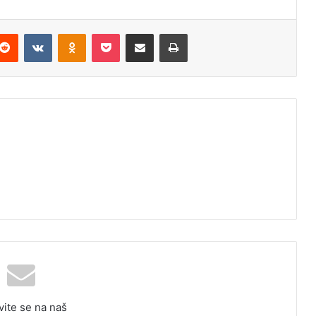
Reddit
VKontakte
Odnoklassniki
Pocket
Podijeli putem Emaila
Odštampaj
vite se na naš