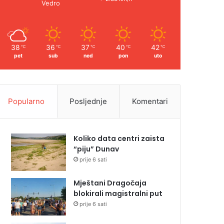
Vedro
38
36
37
40
42
℃
℃
℃
℃
℃
pet
sub
ned
pon
uto
Popularno
Posljednje
Komentari
Koliko data centri zaista
“piju” Dunav
prije 6 sati
Mještani Dragočaja
blokirali magistralni put
prije 6 sati