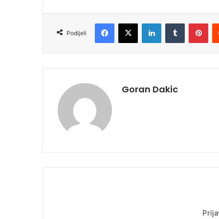
Facebook
X
LinkedIn
Tumblr
Pinterest
Podijeli
Goran Dakic
Prija