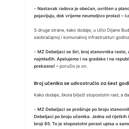
–
Nastavak radova je obećan, uvršten u plano
pojavljuju, dok vrijeme neumoljivo prolazi –
ka
S druge strane, kako dodaje, u Ulici Dijane Budi
saobraćajnoj i komunalnoj infrastrukturi godin
–
MZ Debeljaci se širi, broj stanovnika raste,
najmlađih. Apelujemo i na gradske i na republ
prekasno! –
poručio je on.
Broj učenika se udvostručio za šest god
Kako dodaje, škola bilježi stopostotni rast, a đa
–
MZ Debeljaci se proširuje po broju stanovni
Debeljaci po broju učenika. Jedna od rijetkih
broji 85. To je stopostotni porast upisa u sa