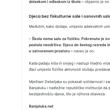
dolaskom i odlaskom iz škole –
objasnio je on.
Djeca bez fiskulturne sale i osnovnih us
Međutim, kako dodaje, umjesto adekvatnih uslo
–
Škola nema salu za fizičko. Pokrenuta je zvan
postala neodrživa. Djeca do šestog razreda b
u zatvorenom prostoru –
naveo je on.
Kada padaju kiša ili snijeg i nastupi hladno vr
đaci umjesto fizičke aktivnosti slušaju predava
Mještani Debeljaka su pokazali solidarnost i sam
Banjaluku i nadležne republičke institucije da
bezbjednošću djece, što je njihova obaveza.
Banjaluka.net