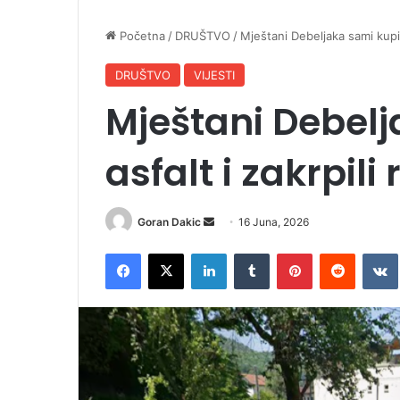
Početna
/
DRUŠTVO
/
Mještani Debeljaka sami kupili
DRUŠTVO
VIJESTI
Mještani Debelj
asfalt i zakrpili
Goran Dakic
S
16 Juna, 2026
e
Facebook
X
LinkedIn
Tumblr
Pinterest
Reddit
VK
n
d
a
n
e
m
a