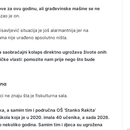
ve za ovu godinu, ali građevinske mašine se ne
zao je on.
savljević situacija je još alarmantnija jer na
ama nije urađeno apsolutno ništa.
 a saobraćajni kolaps direktno ugrožava živote onih
ičke vlasti: pomozite nam prije nego što bude
ina
ci ne znaju šta je fiskulturna sala.
ka, a samim tim i područna OŠ ‘Stanko Rakita’
 škola koja je u 2020. imala 40 učenika, a sada 2026.
mo nekoliko godina. Samim tim i djeca su ugrožena