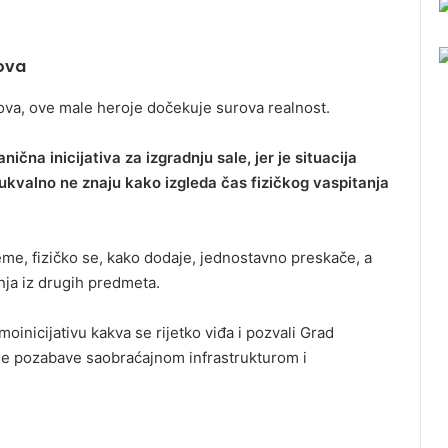
lova
va, ove male heroje dočekuje surova realnost.
ična inicijativa za izgradnju sale, jer je situacija
ukvalno ne znaju kako izgleda čas fizičkog vaspitanja
ijeme, fizičko se, kako dodaje, jednostavno preskače, a
nja iz drugih predmeta.
oinicijativu kakva se rijetko viđa i pozvali Grad
 se pozabave saobraćajnom infrastrukturom i