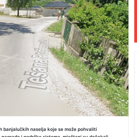
ih banjalučkih naselja koje se može pohvaliti
 nagrade i podrške sistema, mještani su dočekali