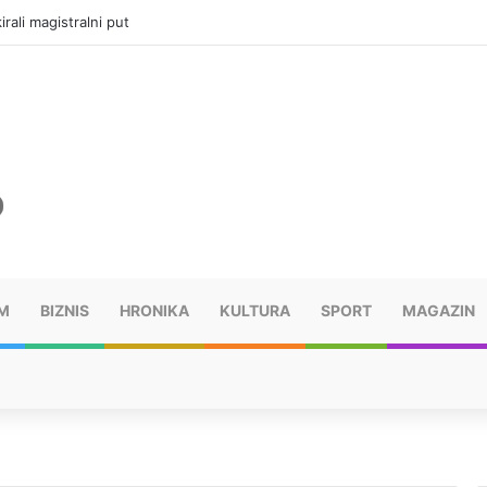
vatru u selima kod Trebinja
M
BIZNIS
HRONIKA
KULTURA
SPORT
MAGAZIN