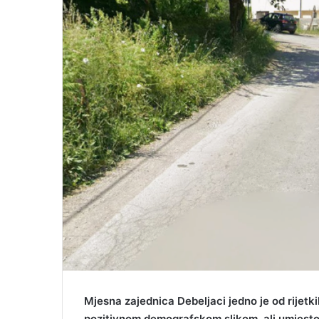
i
l
Mjesna zajednica Debeljaci jedno je od rijetk
pozitivnom demografskom slikom, ali umjesto