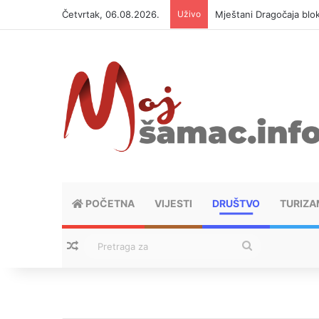
Četvrtak, 06.08.2026.
Uživo
Helikopter ponovo gasi 
POČETNA
VIJESTI
DRUŠTVO
TURIZA
Nasumični tekstovi
Pretraga
za