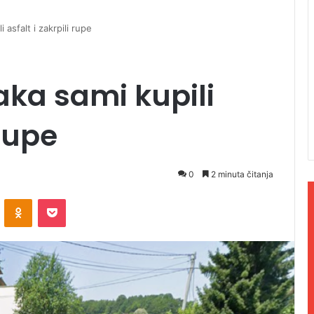
 asfalt i zakrpili rupe
aka sami kupili
 rupe
0
2 minuta čitanja
ontakte
Odnoklassniki
Pocket